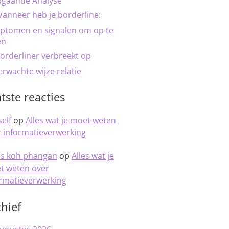
pgaande Analyse
anneer heb je borderline:
ptomen en signalen om op te
en
orderliner verbreekt op
rwachte wijze relatie
tste reacties
elf
op
Alles wat je moet weten
 informatieverwerking
is koh phangan
op
Alles wat je
t weten over
ormatieverwerking
hief