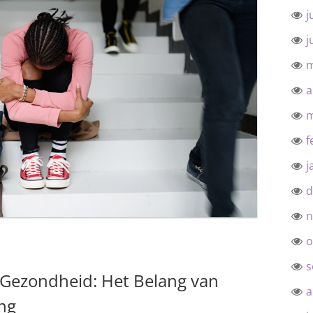
j
j
m
a
m
f
j
d
n
o
s
 Gezondheid: Het Belang van
a
ng