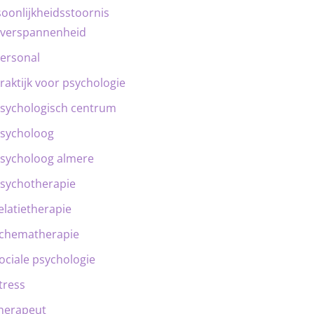
oonlijkheidsstoornis
verspannenheid
ersonal
raktijk voor psychologie
sychologisch centrum
sycholoog
sycholoog almere
sychotherapie
elatietherapie
chematherapie
ociale psychologie
tress
herapeut