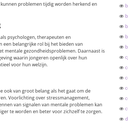
es kunnen problemen tijdig worden herkend en
b
b
g
b
b
oals psychologen, therapeuten en
 een belangrijke rol bij het bieden van
b
et mentale gezondheidsproblemen. Daarnaast is
c
geving waarin jongeren openlijk over hun
ieel voor hun welzijn.
c
c
c
ie ook van groot belang als het gaat om de
en. Voorlichting over stressmanagement,
c
kennen van signalen van mentale problemen kan
c
ger te worden en beter voor zichzelf te zorgen.
d