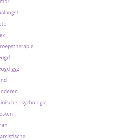
emdr
aalangst
bto
gz
roepstherapie
eugd
eugd ggz
ind
inderen
linische psychologie
osten
man
arcistische