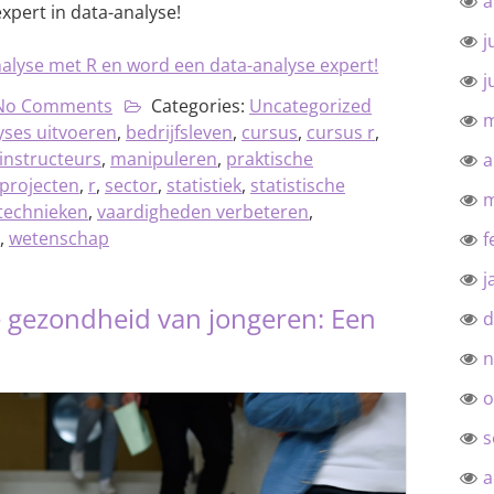
a
xpert in data-analyse!
j
alyse met R en word een data-analyse expert!
j
No Comments
Categories:
Uncategorized
m
yses uitvoeren
,
bedrijfsleven
,
cursus
,
cursus r
,
instructeurs
,
manipuleren
,
praktische
a
projecten
,
r
,
sector
,
statistiek
,
statistische
m
 technieken
,
vaardigheden verbeteren
,
n
,
wetenschap
f
j
 gezondheid van jongeren: Een
d
n
o
s
a