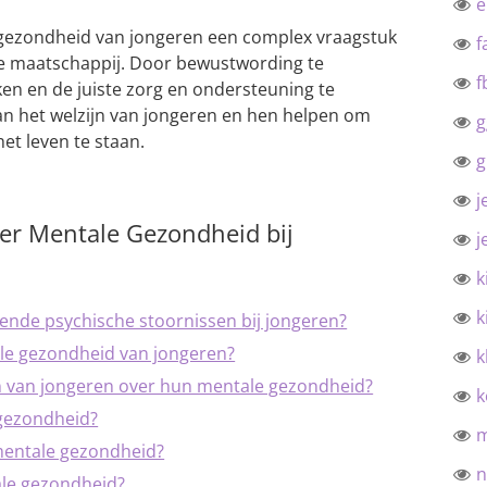
e gezondheid van jongeren een complex vraagstuk
f
ze maatschappij. Door bewustwording te
f
ken en de juiste zorg en ondersteuning te
an het welzijn van jongeren en hen helpen om
g
et leven te staan.
g
j
ver Mentale Gezondheid bij
j
k
k
ende psychische stoornissen bij jongeren?
le gezondheid van jongeren?
k
en van jongeren over hun mentale gezondheid?
k
 gezondheid?
 mentale gezondheid?
n
ale gezondheid?