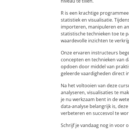
niveau te tillen.
R is een krachtige programmeert
statistiek en visualisatie. Tijde
importeren, manipuleren en ana
statistische technieken toe te
waardevolle inzichten te verkrij
Onze ervaren instructeurs bege
concepten en technieken van da
opdoen door middel van prakti
geleerde vaardigheden direct in
Na het voltooien van deze cursu
analyseren, visualisaties te ma
je nu werkzaam bent in de wete
data-analyse belangrijk is, dez
verbeteren en succesvol te wor
Schrijf je vandaag nog in voor 