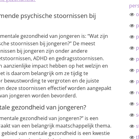
pers
o
mende psychische stoornissen bij
p
 mentale gezondheid van jongeren is: “Wat zijn
p
he stoornissen bij jongeren?” De meest
p
issen bij jongeren zijn onder andere
eetstoornissen, ADHD en gedragsstoornissen.
p
aanzienlijke impact hebben op het welzijn en
p
t is daarom belangrijk om ze tijdig te
 bewustwording te vergroten en de juiste
p
en deze stoornissen effectief worden aangepakt
r
 van jongeren worden bevorderd.
s
tale gezondheid van jongeren?
s
 mentale gezondheid van jongeren?” is een
 raakt van een belangrijk maatschappelijk thema.
s
t gebied van mentale gezondheid is een kwestie
t