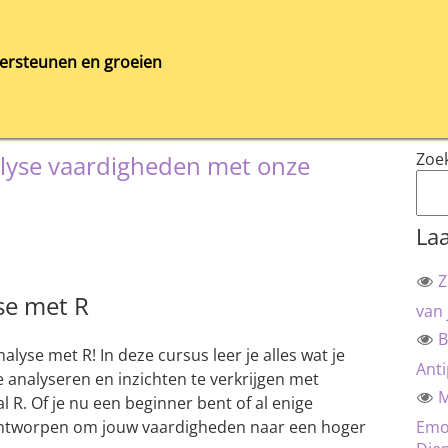
ersteunen en groeien
Zoe
nalyse vaardigheden met onze
Laa
Z
se met R
van 
B
lyse met R! In deze cursus leer je alles wat je
Anti
 analyseren en inzichten te verkrijgen met
M
R. Of je nu een beginner bent of al enige
 ontworpen om jouw vaardigheden naar een hoger
Emot