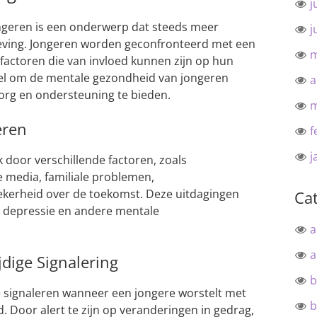
j
geren is een onderwerp dat steeds meer
j
leving. Jongeren worden geconfronteerd met een
m
sfactoren die van invloed kunnen zijn op hun
eel om de mentale gezondheid van jongeren
a
zorg en ondersteuning te bieden.
m
eren
f
j
 door verschillende factoren, zoals
e media, familiale problemen,
ekerheid over de toekomst. Deze uitdagingen
Ca
t, depressie en andere mentale
a
a
jdige Signalering
b
te signaleren wanneer een jongere worstelt met
b
. Door alert te zijn op veranderingen in gedrag,