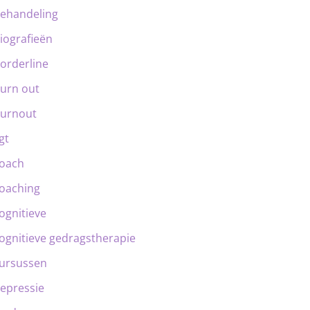
ehandeling
iografieën
orderline
urn out
urnout
gt
oach
oaching
ognitieve
ognitieve gedragstherapie
ursussen
epressie