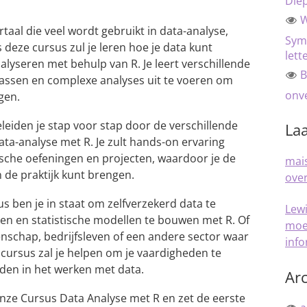
Die
W
aal die veel wordt gebruikt in data-analyse,
Sym
ns deze cursus zul je leren hoe je data kunt
lett
lyseren met behulp van R. Je leert verschillende
B
 passen en complexe analyses uit te voeren om
onve
gen.
leiden je stap voor stap door de verschillende
Laa
ta-analyse met R. Je zult hands-on ervaring
sche oefeningen en projecten, waardoor je de
mais
 de praktijk kunt brengen.
over
s ben je in staat om zelfverzekerd data te
Lew
ken en statistische modellen te bouwen met R. Of
moe
nschap, bedrijfsleven of een andere sector waar
inf
e cursus zal je helpen om je vaardigheden te
den in het werken met data.
Arc
onze Cursus Data Analyse met R en zet de eerste