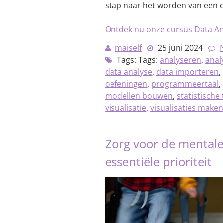
stap naar het worden van een e
Ontdek nu onze cursus Data An
maiself
25 juni 2024
Tags: Tags:
analyseren
,
anal
data analyse
,
data importeren
,
oefeningen
,
programmeertaal
,
modellen bouwen
,
statistische
visualisatie
,
visualisaties make
Zorg voor de mentale
essentiële prioriteit