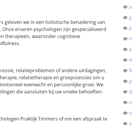
a
j
rs geloven we in een holistische benadering van
j
. Onze ervaren psychologen zijn gespecialiseerd
n therapieën, waaronder cognitieve
m
dfulness.
a
m
pressie, relatieproblemen of andere uitdagingen,
f
 therapie, relatietherapie en groepssessies om u
j
emotioneel evenwicht en persoonlijke groei. We
ingen die aansluiten bij uw unieke behoeften.
d
n
o
chologen Praktijk Timmers of om een afspraak te
s
: