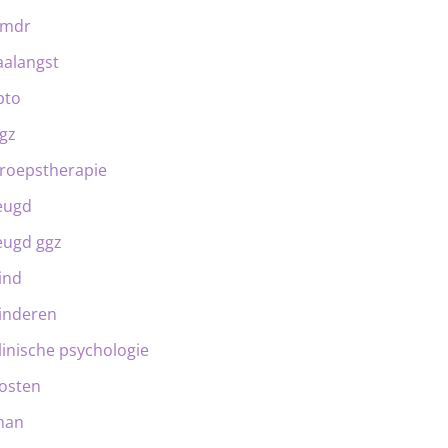
emdr
aalangst
bto
gz
roepstherapie
eugd
eugd ggz
ind
inderen
linische psychologie
osten
man