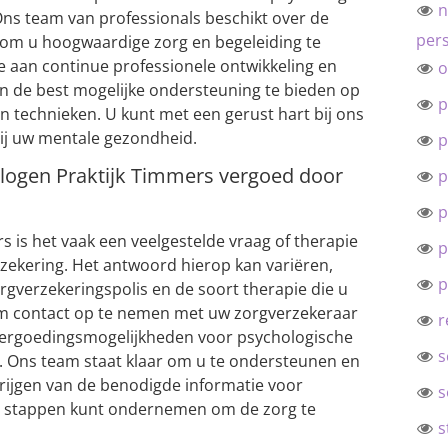
n
 Ons team van professionals beschikt over de
pers
se om u hoogwaardige zorg en begeleiding te
e aan continue professionele ontwikkeling en
o
n de best mogelijke ondersteuning te bieden op
p
 technieken. U kunt met een gerust hart bij ons
ij uw mentale gezondheid.
p
ologen Praktijk Timmers vergoed door
p
p
s is het vaak een veelgestelde vraag of therapie
p
zekering. Het antwoord hierop kan variëren,
p
orgverzekeringspolis en de soort therapie die u
om contact op te nemen met uw zorgverzekeraar
r
vergoedingsmogelijkheden voor psychologische
s
k. Ons team staat klaar om u te ondersteunen en
krijgen van de benodigde informatie voor
s
te stappen kunt ondernemen om de zorg te
s