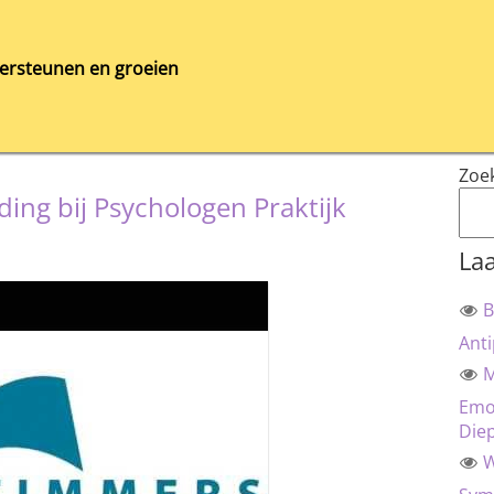
ersteunen en groeien
Zoe
ding bij Psychologen Praktijk
Laa
B
Anti
M
Emot
Die
W