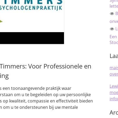
Sym
lett
B
onve
L
Een
Sto
Laa
 Timmers: Voor Professionele en
mais
ing
over
Lew
is een toonaangevende praktijk waar
moe
rstaan om u te begeleiden op uw persoonlijke
inf
 op kwaliteit, compassie en effectiviteit bieden
en om u te ondersteunen bij uw mentale
Arc