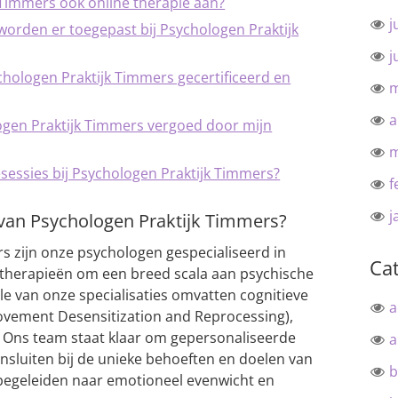
 Timmers ook online therapie aan?
j
rden er toegepast bij Psychologen Praktijk
j
chologen Praktijk Timmers gecertificeerd en
m
a
ogen Praktijk Timmers vergoed door mijn
m
sessies bij Psychologen Praktijk Timmers?
f
j
s van Psychologen Praktijk Timmers?
rs zijn onze psychologen gespecialiseerd in
Ca
therapieën om een breed scala aan psychische
e van onze specialisaties omvatten cognitieve
a
vement Desensitization and Reprocessing),
. Ons team staat klaar om gepersonaliseerde
a
nsluiten bij de unieke behoeften en doelen van
b
e begeleiden naar emotioneel evenwicht en