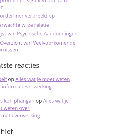
ptomen en signalen om op te
en
orderliner verbreekt op
rwachte wijze relatie
ijst van Psychische Aandoeningen:
 Overzicht van Veelvoorkomende
ornissen
tste reacties
elf
op
Alles wat je moet weten
 informatieverwerking
is koh phangan
op
Alles wat je
t weten over
ormatieverwerking
hief