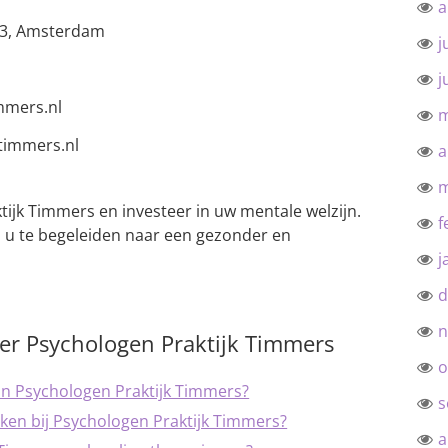
a
23, Amsterdam
j
j
mmers.nl
m
immers.nl
a
m
tijk Timmers en investeer in uw mentale welzijn.
f
 u te begeleiden naar een gezonder en
j
d
n
ver Psychologen Praktijk Timmers
o
van Psychologen Praktijk Timmers?
s
ken bij Psychologen Praktijk Timmers?
a