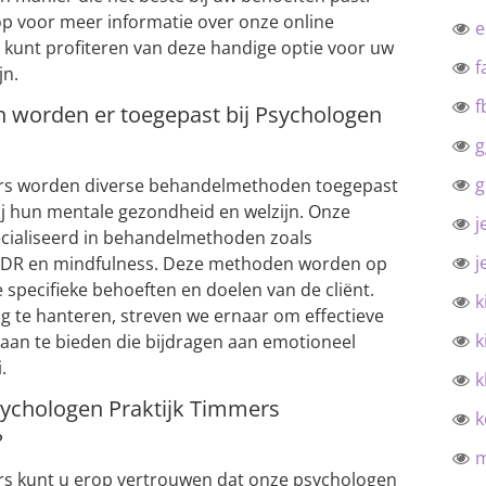
p voor meer informatie over onze online
 kunt profiteren van deze handige optie voor uw
f
jn.
f
worden er toegepast bij Psychologen
g
g
ers worden diverse behandelmethoden toegepast
j hun mentale gezondheid en welzijn. Onze
j
ecialiseerd in behandelmethoden zoals
j
EMDR en mindfulness. Deze methoden worden op
e specifieke behoeften en doelen van de cliënt.
k
g te hanteren, streven we ernaar om effectieve
k
aan te bieden die bijdragen aan emotioneel
.
k
Psychologen Praktijk Timmers
k
?
ers kunt u erop vertrouwen dat onze psychologen