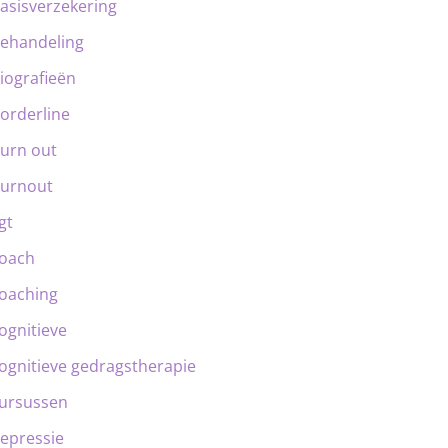
asisverzekering
ehandeling
iografieën
orderline
urn out
urnout
gt
oach
oaching
ognitieve
ognitieve gedragstherapie
ursussen
epressie