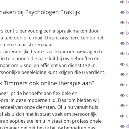
b
maken bij Psychologen Praktijk
b
b
ers kunt u eenvoudig een afspraak maken door
b
a telefoon of e-mail. U kunt ons bereiken op het
b
 een e-mail sturen naar
ns vriendelijke team staat klaar om uw vragen te
b
n te plannen die aansluit bij uw behoeften en
c
aar om u snel en efficiënt van dienst te zijn,
soonlijke begeleiding kunt krijgen die u verdient.
c
jk Timmers ook online therapie aan?
c
egrijpt de behoefte aan flexibele en
c
ooral in deze moderne tijd. Daarom bieden wij
c
erdeel van onze diensten. Of u nu vanuit huis
 als u zich niet in staat voelt om persoonlijk
c
rapieopties stellen u in staat om professionele
d
n manier die het beste bij uw behoeften past.