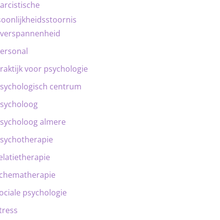
arcistische
oonlijkheidsstoornis
verspannenheid
ersonal
raktijk voor psychologie
sychologisch centrum
sycholoog
sycholoog almere
sychotherapie
elatietherapie
chematherapie
ociale psychologie
tress