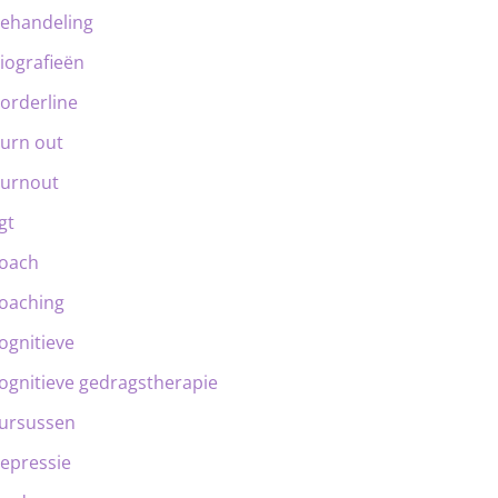
ehandeling
iografieën
orderline
urn out
urnout
gt
oach
oaching
ognitieve
ognitieve gedragstherapie
ursussen
epressie