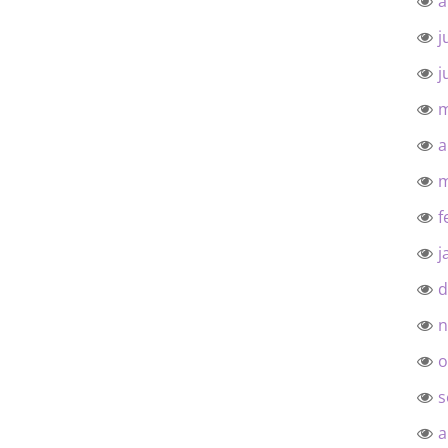
a
j
j
m
a
m
f
j
d
n
o
s
a