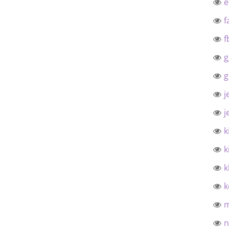
f
f
g
g
j
j
k
k
k
k
n