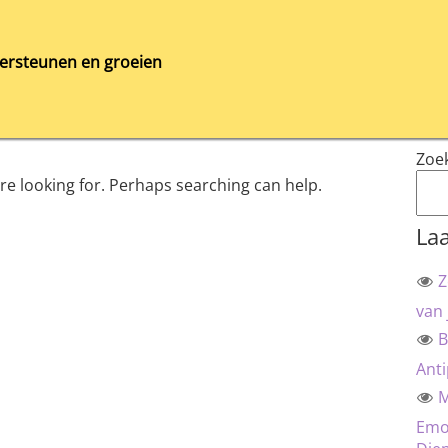
ersteunen en groeien
Zoe
’re looking for. Perhaps searching can help.
Laa
Z
van 
B
Anti
M
Emot