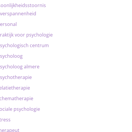
oonlijkheidsstoornis
verspannenheid
ersonal
raktijk voor psychologie
sychologisch centrum
sycholoog
sycholoog almere
sychotherapie
elatietherapie
chematherapie
ociale psychologie
tress
herapeut