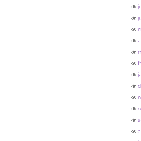
j
j
m
a
m
f
j
d
n
o
s
a