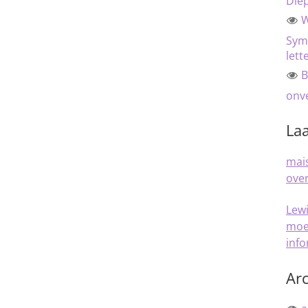
Die
W
Sym
lett
B
onve
Laa
mais
over
Lew
moe
inf
Arc