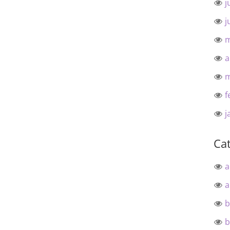
j
j
m
a
m
f
j
Ca
a
a
b
b