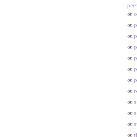
pers
o
p
p
p
p
p
p
r
s
s
s
t