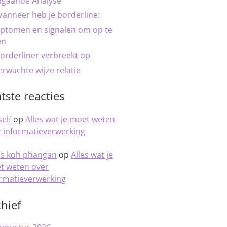
pgaande Analyse
anneer heb je borderline:
ptomen en signalen om op te
en
orderliner verbreekt op
rwachte wijze relatie
tste reacties
elf
op
Alles wat je moet weten
 informatieverwerking
is koh phangan
op
Alles wat je
t weten over
ormatieverwerking
hief