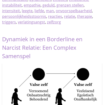
instabiliteit
,
empathie
,
geduld
,
grenzen stellen
,
intensiteit
,
leegte
,
liefde
,
man
,
onvoorspelbaarheid
,
persoonlijkheidsstoornis
,
reacties
,
relatie
,
therapie
,
triggers
,
verlatingsangst
,
zelfzorg
Dynamiek in een Borderline en
Narcist Relatie: Een Complex
Samenspel