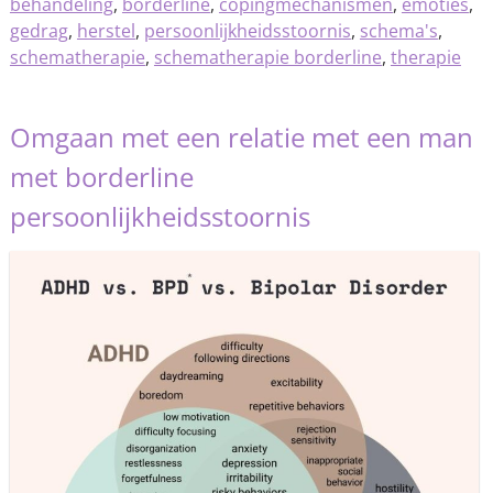
behandeling
,
borderline
,
copingmechanismen
,
emoties
,
gedrag
,
herstel
,
persoonlijkheidsstoornis
,
schema's
,
schematherapie
,
schematherapie borderline
,
therapie
Omgaan met een relatie met een man
met borderline
persoonlijkheidsstoornis