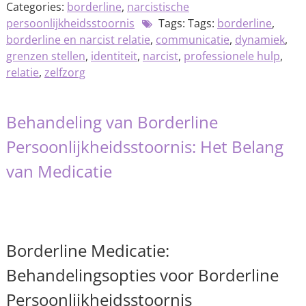
Categories:
borderline
,
narcistische
persoonlijkheidsstoornis
Tags: Tags:
borderline
,
borderline en narcist relatie
,
communicatie
,
dynamiek
,
grenzen stellen
,
identiteit
,
narcist
,
professionele hulp
,
relatie
,
zelfzorg
Behandeling van Borderline
Persoonlijkheidsstoornis: Het Belang
van Medicatie
Borderline Medicatie:
Behandelingsopties voor Borderline
Persoonlijkheidsstoornis