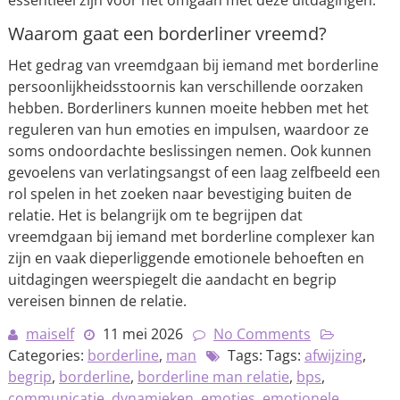
essentieel zijn voor het omgaan met deze uitdagingen.
Waarom gaat een borderliner vreemd?
Het gedrag van vreemdgaan bij iemand met borderline
persoonlijkheidsstoornis kan verschillende oorzaken
hebben. Borderliners kunnen moeite hebben met het
reguleren van hun emoties en impulsen, waardoor ze
soms ondoordachte beslissingen nemen. Ook kunnen
gevoelens van verlatingsangst of een laag zelfbeeld een
rol spelen in het zoeken naar bevestiging buiten de
relatie. Het is belangrijk om te begrijpen dat
vreemdgaan bij iemand met borderline complexer kan
zijn en vaak dieperliggende emotionele behoeften en
uitdagingen weerspiegelt die aandacht en begrip
vereisen binnen de relatie.
maiself
11 mei 2026
No Comments
Categories:
borderline
,
man
Tags: Tags:
afwijzing
,
begrip
,
borderline
,
borderline man relatie
,
bps
,
communicatie
,
dynamieken
,
emoties
,
emotionele