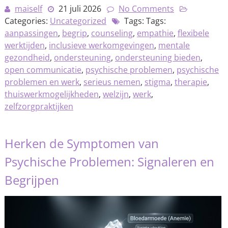
maiself
21 juli 2026
No Comments
Categories:
Uncategorized
Tags: Tags:
aanpassingen
,
begrip
,
counseling
,
empathie
,
flexibele
werktijden
,
inclusieve werkomgevingen
,
mentale
gezondheid
,
ondersteuning
,
ondersteuning bieden
,
open communicatie
,
psychische problemen
,
psychische
problemen en werk
,
serieus nemen
,
stigma
,
therapie
,
thuiswerkmogelijkheden
,
welzijn
,
werk
,
zelfzorgpraktijken
Herken de Symptomen van
Psychische Problemen: Signaleren en
Begrijpen