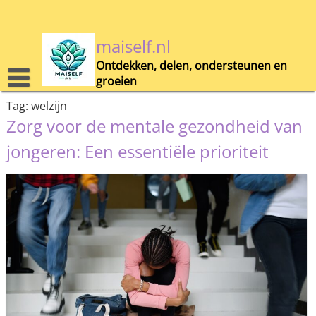
Skip
to
content
maiself.nl
Ontdekken, delen, ondersteunen en
groeien
Tag:
welzijn
Zorg voor de mentale gezondheid van
jongeren: Een essentiële prioriteit