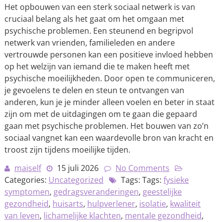
Het opbouwen van een sterk sociaal netwerk is van
cruciaal belang als het gaat om het omgaan met
psychische problemen. Een steunend en begripvol
netwerk van vrienden, familieleden en andere
vertrouwde personen kan een positieve invloed hebben
op het welzijn van iemand die te maken heeft met
psychische moeilijkheden. Door open te communiceren,
je gevoelens te delen en steun te ontvangen van
anderen, kun je je minder alleen voelen en beter in staat
zijn om met de uitdagingen om te gaan die gepaard
gaan met psychische problemen. Het bouwen van zo’n
sociaal vangnet kan een waardevolle bron van kracht en
troost zijn tijdens moeilijke tijden.
maiself
15 juli 2026
No Comments
Categories:
Uncategorized
Tags: Tags:
fysieke
symptomen
,
gedragsveranderingen
,
geestelijke
gezondheid
,
huisarts
,
hulpverlener
,
isolatie
,
kwaliteit
van leven
,
lichamelijke klachten
,
mentale gezondheid
,