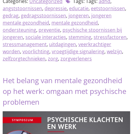
Categories:
Uncategorized
Tags: Tags:
adhd
,
angststoornissen
,
depressie
,
educatie
,
eetstoornissen
,
gedrag
,
gedragsstoornissen
,
jongeren
,
jongeren
mentale gezondheid
,
mentale gezondheid
,
ondersteuning
,
preventie
,
psychische stoornissen bij
jongeren
,
sociale interacties
,
stemming
,
stressfactoren
,
stressmanagement
,
uitdagingen
,
veerkrachtiger
worden
,
voorlichting
,
vroegtijdige signalering
,
welzijn
,
zelfzorgtechnieken
,
zorg
,
zorgverleners
Het belang van mentale gezondheid
op het werk: omgaan met psychische
problemen