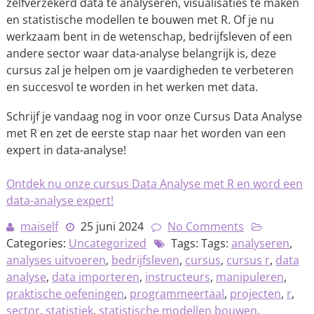
zelfverzekerd data te analyseren, visualisaties te maken
en statistische modellen te bouwen met R. Of je nu
werkzaam bent in de wetenschap, bedrijfsleven of een
andere sector waar data-analyse belangrijk is, deze
cursus zal je helpen om je vaardigheden te verbeteren
en succesvol te worden in het werken met data.
Schrijf je vandaag nog in voor onze Cursus Data Analyse
met R en zet de eerste stap naar het worden van een
expert in data-analyse!
Ontdek nu onze cursus Data Analyse met R en word een
data-analyse expert!
maiself
25 juni 2024
No Comments
Categories:
Uncategorized
Tags: Tags:
analyseren
,
analyses uitvoeren
,
bedrijfsleven
,
cursus
,
cursus r
,
data
analyse
,
data importeren
,
instructeurs
,
manipuleren
,
praktische oefeningen
,
programmeertaal
,
projecten
,
r
,
sector
,
statistiek
,
statistische modellen bouwen
,