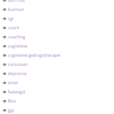
burn out
burnout
cgt
coach
coaching
cognitieve
cognitieve gedragstherapie
cursussen
depressie
emdr
faalangst
fbto
ggz