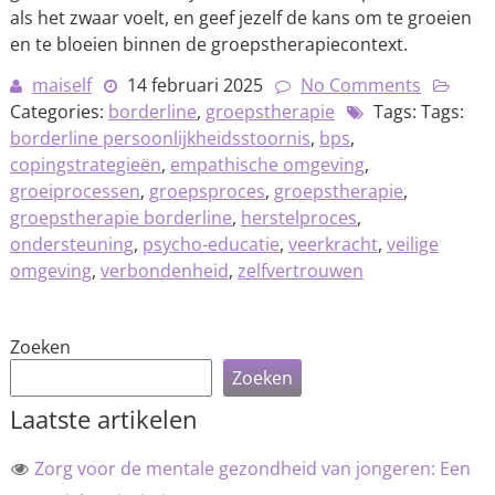
als het zwaar voelt, en geef jezelf de kans om te groeien
en te bloeien binnen de groepstherapiecontext.
maiself
14 februari 2025
No Comments
Categories:
borderline
,
groepstherapie
Tags: Tags:
borderline persoonlijkheidsstoornis
,
bps
,
copingstrategieën
,
empathische omgeving
,
groeiprocessen
,
groepsproces
,
groepstherapie
,
groepstherapie borderline
,
herstelproces
,
ondersteuning
,
psycho-educatie
,
veerkracht
,
veilige
omgeving
,
verbondenheid
,
zelfvertrouwen
Zoeken
Zoeken
Laatste artikelen
Zorg voor de mentale gezondheid van jongeren: Een