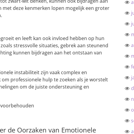
 tot zwart-wit denken, kunnen ook bijdragen aan
a
en met deze kenmerken lopen mogelijk een groter
j
.
j
m
roeit en leeft kan ook invloed hebben op hun
a
 zoals stressvolle situaties, gebrek aan steunend
echting kunnen bijdragen aan het ontstaan van
m
f
nele instabiliteit zijn vaak complex en
j
jk om professionele hulp te zoeken als je worstelt
lingen om de juiste ondersteuning en
d
n
en voorbehouden
o
s
ver de Oorzaken van Emotionele
a