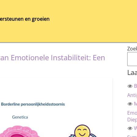
ersteunen en groeien
Zoe
n Emotionele Instabiliteit: Een
Laa
B
Anti
M
Emot
Die
W