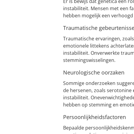
Er is bewijs dat genetica een r
instabiliteit. Mensen met een 
hebben mogelijk een verhoogd ri
Traumatische gebeurteniss
Traumatische ervaringen, zoals
emotionele littekens achterlat
instabiliteit. Onverwerkte trau
stemmingswisselingen.
Neurologische oorzaken
Sommige onderzoeken suggerere
de hersenen, zoals serotonine
instabiliteit. Onevenwichtighe
hebben op stemming en emoti
Persoonlijkheidsfactoren
Bepaalde persoonlijkheidskenme