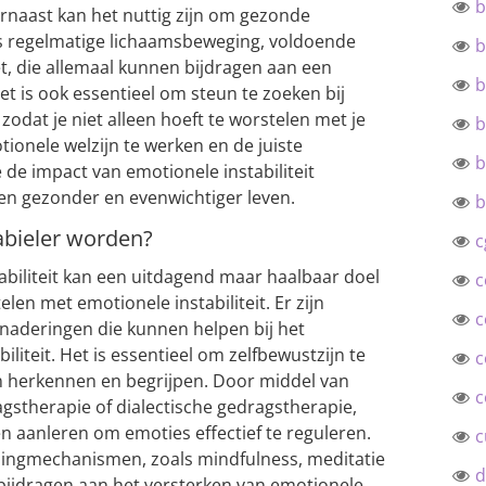
b
arnaast kan het nuttig zijn om gezonde
s regelmatige lichaamsbeweging, voldoende
b
t, die allemaal kunnen bijdragen aan een
b
t is ook essentieel om steun te zoeken bij
 zodat je niet alleen hoeft te worstelen met je
b
tionele welzijn te werken en de juiste
b
 de impact van emotionele instabiliteit
en gezonder en evenwichtiger leven.
b
abieler worden?
c
abiliteit kan een uitdagend maar haalbaar doel
c
len met emotionele instabiliteit. Er zijn
c
enaderingen die kunnen helpen bij het
liteit. Het is essentieel om zelfbewustzijn te
c
n herkennen en begrijpen. Door middel van
c
agstherapie of dialectische gedragstherapie,
 aanleren om emoties effectief te reguleren.
c
pingmechanismen, zoals mindfulness, meditatie
d
bijdragen aan het versterken van emotionele