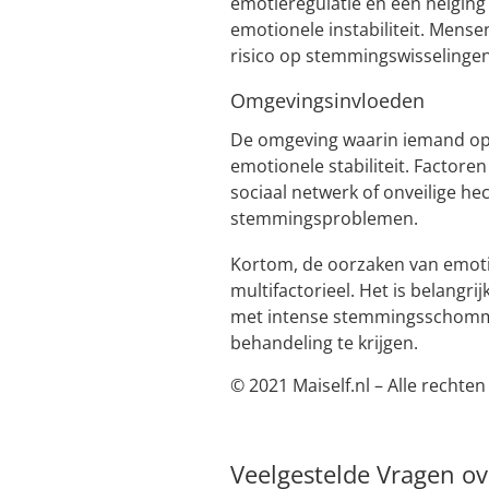
emotieregulatie en een neiging
emotionele instabiliteit. Mens
risico op stemmingswisselingen
Omgevingsinvloeden
De omgeving waarin iemand opg
emotionele stabiliteit. Factoren
sociaal netwerk of onveilige h
stemmingsproblemen.
Kortom, de oorzaken van emotio
multifactorieel. Het is belangri
met intense stemmingsschomme
behandeling te krijgen.
© 2021 Maiself.nl – Alle recht
Veelgestelde Vragen o