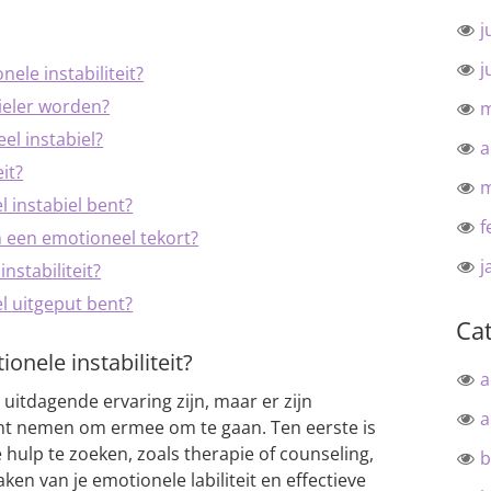
j
j
ele instabiliteit?
ieler worden?
m
l instabiel?
a
it?
m
l instabiel bent?
f
 een emotioneel tekort?
j
nstabiliteit?
l uitgeput bent?
Ca
onele instabiliteit?
a
 uitdagende ervaring zijn, maar er zijn
a
unt nemen om ermee om te gaan. Ten eerste is
 hulp te zoeken, zoals therapie of counseling,
b
aken van je emotionele labiliteit en effectieve