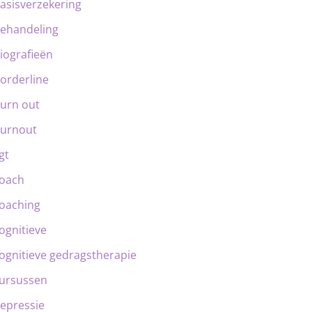
asisverzekering
ehandeling
iografieën
orderline
urn out
urnout
gt
oach
oaching
ognitieve
ognitieve gedragstherapie
ursussen
epressie