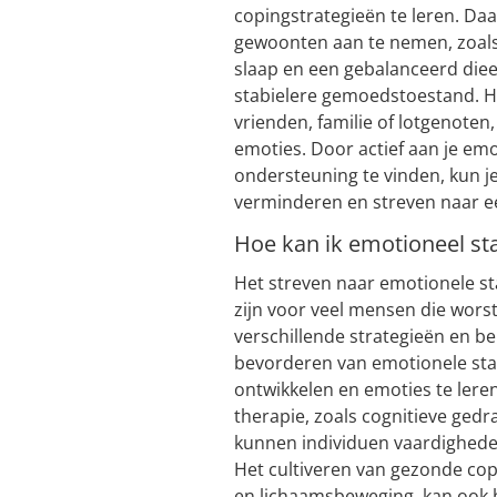
copingstrategieën te leren. Da
gewoonten aan te nemen, zoal
slaap en een gebalanceerd diee
stabielere gemoedstoestand. He
vrienden, familie of lotgenoten,
emoties. Door actief aan je emo
ondersteuning te vinden, kun je
verminderen en streven naar e
Hoe kan ik emotioneel st
Het streven naar emotionele st
zijn voor veel mensen die worste
verschillende strategieën en b
bevorderen van emotionele stabi
ontwikkelen en emoties te lere
therapie, zoals cognitieve gedr
kunnen individuen vaardigheden
Het cultiveren van gezonde co
en lichaamsbeweging, kan ook 