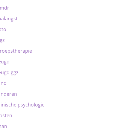
emdr
aalangst
bto
gz
roepstherapie
eugd
eugd ggz
ind
inderen
linische psychologie
osten
man