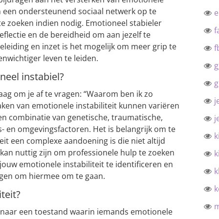
om een ondersteunend sociaal netwerk op te
e zoeken indien nodig. Emotioneel stabieler
f
eflectie en de bereidheid om aan jezelf te
leiding en inzet is het mogelijk om meer grip te
f
enwichtiger leven te leiden.
g
eel instabiel?
g
ag om je af te vragen: “Waarom ben ik zo
j
aken van emotionele instabiliteit kunnen variëren
een combinatie van genetische, traumatische,
j
s- en omgevingsfactoren. Het is belangrijk om te
k
eit een complexe aandoening is die niet altijd
t kan nuttig zijn om professionele hulp te zoeken
k
ouw emotionele instabiliteit te identificeren en
k
jgen om hiermee om te gaan.
k
teit?
jst naar een toestand waarin iemands emotionele