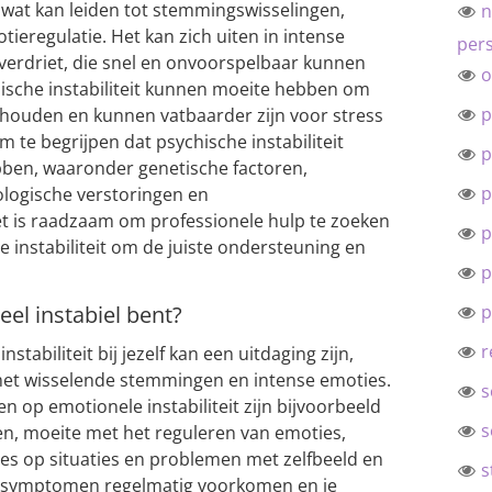
, wat kan leiden tot stemmingswisselingen,
n
tieregulatie. Het kan zich uiten in intense
pers
 verdriet, die snel en onvoorspelbaar kunnen
o
sche instabiliteit kunnen moeite hebben om
p
 houden en kunnen vatbaarder zijn voor stress
m te begrijpen dat psychische instabiliteit
p
bben, waaronder genetische factoren,
p
ologische verstoringen en
t is raadzaam om professionele hulp te zoeken
p
 instabiliteit om de juiste ondersteuning en
p
p
eel instabiel bent?
r
tabiliteit bij jezelf kan een uitdaging zijn,
et wisselende stemmingen en intense emoties.
s
n op emotionele instabiliteit zijn bijvoorbeeld
s
n, moeite met het reguleren van emoties,
ies op situaties en problemen met zelfbeeld en
s
eze symptomen regelmatig voorkomen en je