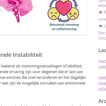
Sym
lett
B
onve
L
Een
Sto
Laa
le Instabiliteit
mais
l bekend als stemmingswisselingen of labiliteit,
over
nde ervaring zijn voor degenen die er last van
Lew
nse emoties die snel veranderen en het dagelijks
moe
 wat zijn de mogelijke oorzaken van emotionele
inf
Arc