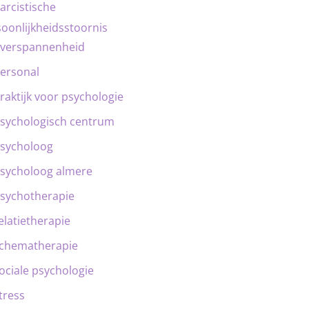
arcistische
oonlijkheidsstoornis
verspannenheid
ersonal
raktijk voor psychologie
sychologisch centrum
sycholoog
sycholoog almere
sychotherapie
elatietherapie
chematherapie
ociale psychologie
tress