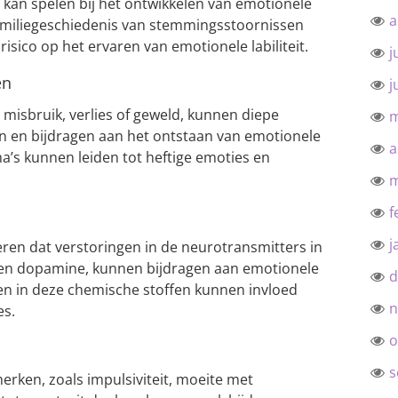
ol kan spelen bij het ontwikkelen van emotionele
a
familiegeschiedenis van stemmingsstoornissen
sico op het ervaren van emotionele labiliteit.
j
en
j
 misbruik, verlies of geweld, kunnen diepe
m
en en bijdragen aan het ontstaan van emotionele
a
ma’s kunnen leiden tot heftige emoties en
m
f
j
n dat verstoringen in de neurotransmitters in
 en dopamine, kunnen bijdragen aan emotionele
d
den in deze chemische stoffen kunnen invloed
n
es.
o
s
rken, zoals impulsiviteit, moeite met