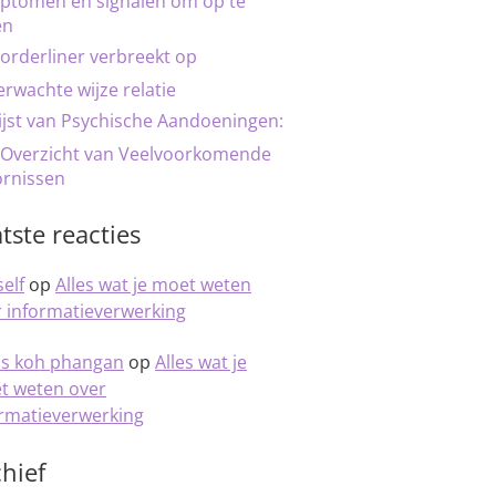
ptomen en signalen om op te
en
orderliner verbreekt op
rwachte wijze relatie
ijst van Psychische Aandoeningen:
 Overzicht van Veelvoorkomende
ornissen
tste reacties
elf
op
Alles wat je moet weten
 informatieverwerking
is koh phangan
op
Alles wat je
t weten over
ormatieverwerking
hief