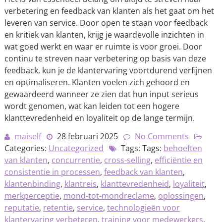
verbetering en feedback van klanten als het gaat om het
leveren van service. Door open te staan voor feedback
en kritiek van klanten, krijg je waardevolle inzichten in
wat goed werkt en waar er ruimte is voor groei. Door
continu te streven naar verbetering op basis van deze
feedback, kun je de klantervaring voortdurend verfijnen
en optimaliseren. Klanten voelen zich gehoord en
gewaardeerd wanneer ze zien dat hun input serieus
wordt genomen, wat kan leiden tot een hogere
klanttevredenheid en loyaliteit op de lange termijn.
maiself
28 februari 2025
No Comments
Categories:
Uncategorized
Tags: Tags:
behoeften
van klanten
,
concurrentie
,
cross-selling
,
efficiëntie en
consistentie in processen
,
feedback van klanten
,
klantenbinding
,
klantreis
,
klanttevredenheid
,
loyaliteit
,
merkperceptie
,
mond-tot-mondreclame
,
oplossingen
,
reputatie
,
retentie
,
service
,
technologieën voor
klantervaring verbeteren
,
training voor medewerkers
,