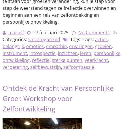
te staan voor groei en verandering, kun je stap voor
stap de weerstand tegen zelfreflectie overwinnen en
beginnen aan een reis van zelfontdekking en
persoonlijke ontwikkeling.
maiself
27 februari 2025
No Comments
Categories:
Uncategorized
Tags: Tags:
acties
,
belangrijk
,
emoties
,
empathie
,
ervaringen
,
groeien
,
instrument
,
introspectie
,
inzichten
,
leren
,
persoonlijke
ontwikkeling
,
reflectie
,
sterke punten
,
veerkracht
,
verbetering
,
zelfbewustzijn
,
zelfcompassie
Ontdek de Kracht van Persoonlijke
Groei: Workshop voor
Zelfontwikkeling