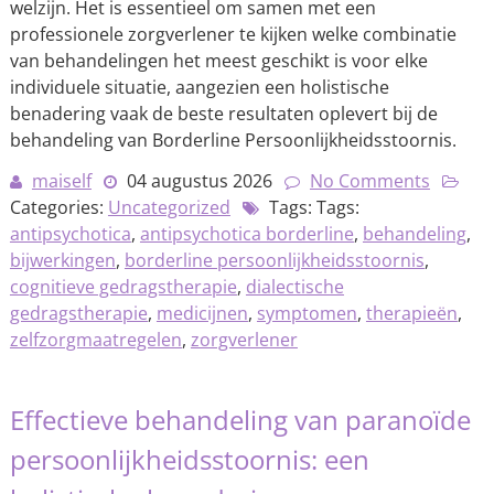
welzijn. Het is essentieel om samen met een
professionele zorgverlener te kijken welke combinatie
van behandelingen het meest geschikt is voor elke
individuele situatie, aangezien een holistische
benadering vaak de beste resultaten oplevert bij de
behandeling van Borderline Persoonlijkheidsstoornis.
maiself
04 augustus 2026
No Comments
Categories:
Uncategorized
Tags: Tags:
antipsychotica
,
antipsychotica borderline
,
behandeling
,
bijwerkingen
,
borderline persoonlijkheidsstoornis
,
cognitieve gedragstherapie
,
dialectische
gedragstherapie
,
medicijnen
,
symptomen
,
therapieën
,
zelfzorgmaatregelen
,
zorgverlener
Effectieve behandeling van paranoïde
persoonlijkheidsstoornis: een