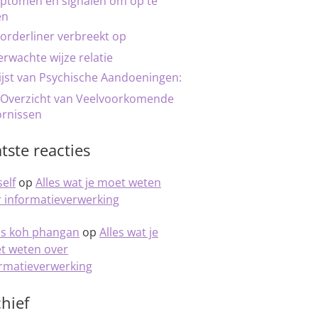
ptomen en signalen om op te
en
orderliner verbreekt op
rwachte wijze relatie
ijst van Psychische Aandoeningen:
 Overzicht van Veelvoorkomende
ornissen
tste reacties
elf
op
Alles wat je moet weten
 informatieverwerking
is koh phangan
op
Alles wat je
t weten over
ormatieverwerking
hief