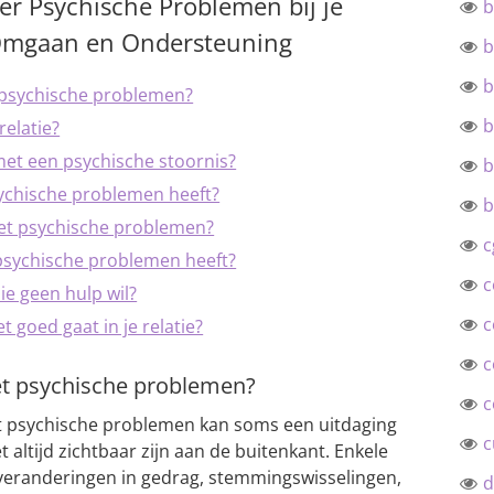
er Psychische Problemen bij je
b
 Omgaan en Ondersteuning
b
b
 psychische problemen?
b
relatie?
et een psychische stoornis?
b
ychische problemen heeft?
b
et psychische problemen?
c
 psychische problemen heeft?
c
e geen hulp wil?
c
t goed gaat in je relatie?
c
t psychische problemen?
c
 psychische problemen kan soms een uitdaging
c
 altijd zichtbaar zijn aan de buitenkant. Enkele
 veranderingen in gedrag, stemmingswisselingen,
d