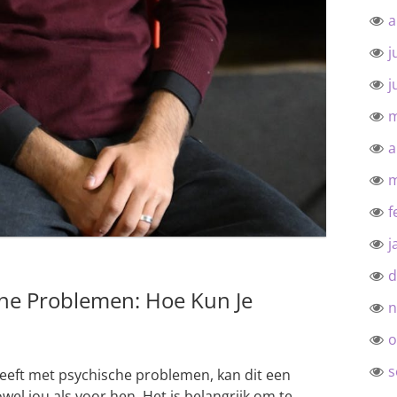
a
j
j
m
a
m
f
j
d
che Problemen: Hoe Kun Je
n
o
s
eeft met psychische problemen, kan dit een
wel jou als voor hen. Het is belangrijk om te