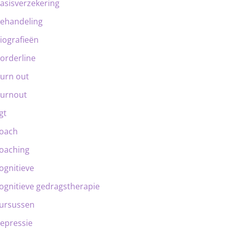
asisverzekering
ehandeling
iografieën
orderline
urn out
urnout
gt
oach
oaching
ognitieve
ognitieve gedragstherapie
ursussen
epressie