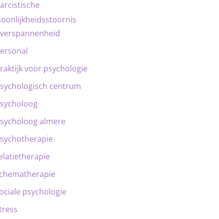
arcistische
oonlijkheidsstoornis
verspannenheid
ersonal
raktijk voor psychologie
sychologisch centrum
sycholoog
sycholoog almere
sychotherapie
elatietherapie
chematherapie
ociale psychologie
tress