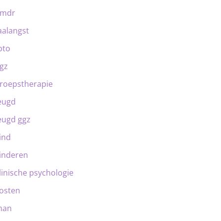
emdr
aalangst
bto
gz
roepstherapie
eugd
eugd ggz
ind
inderen
linische psychologie
osten
man