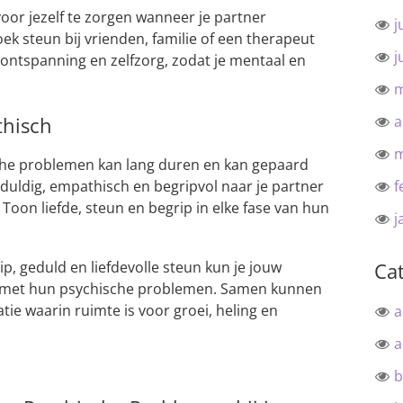
oor jezelf te zorgen wanneer je partner
j
k steun bij vrienden, familie of een therapeut
j
r ontspanning en zelfzorg, zodat je mentaal en
m
thisch
a
m
che problemen kan lang duren en kan gepaard
eduldig, empathisch en begripvol naar je partner
f
t. Toon liefde, steun en begrip in elke fase van hun
j
, geduld en liefdevolle steun kun je jouw
Ca
n met hun psychische problemen. Samen kunnen
atie waarin ruimte is voor groei, heling en
a
a
b