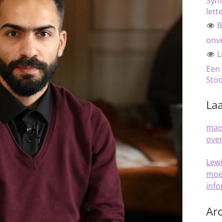
Sym
lett
B
onve
L
Een
Sto
Laa
mais
over
Lew
moe
inf
Arc