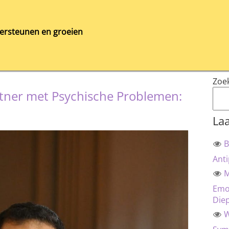
ersteunen en groeien
Zoe
ner met Psychische Problemen:
Laa
B
Anti
M
Emot
Die
W