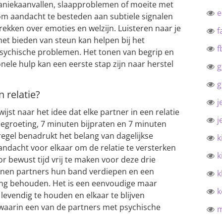
paniekaanvallen, slaapproblemen of moeite met
 om aandacht te besteden aan subtiele signalen
ekken over emoties en welzijn. Luisteren naar je
f
 het bieden van steun kan helpen bij het
f
sychische problemen. Het tonen van begrip en
ele hulp kan een eerste stap zijn naar herstel
g
g
n relatie?
j
wijst naar het idee dat elke partner in een relatie
j
egroeting, 7 minuten bijpraten en 7 minuten
egel benadrukt het belang van dagelijkse
k
ndacht voor elkaar om de relatie te versterken
k
or bewust tijd vrij te maken voor deze drie
unnen partners hun band verdiepen en een
k
ding behouden. Het is een eenvoudige maar
k
 levendig te houden en elkaar te blijven
 waarin een van de partners met psychische