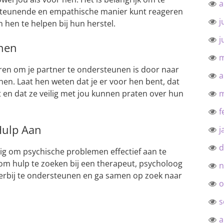
a
steunende en empathische manier kunt reageren
j
en hen te helpen bij hun herstel.
j
onen
m
ren om je partner te ondersteunen is door naar
a
onen. Laat hen weten dat je er voor hen bent, dat
 en dat ze veilig met jou kunnen praten over hun
m
f
Hulp Aan
j
d
ig om psychische problemen effectief aan te
om hulp te zoeken bij een therapeut, psycholoog
n
ierbij te ondersteunen en ga samen op zoek naar
o
s
a