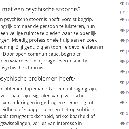
n
 met een psychische stoornis?
pers
psychische stoornis heeft, vereist begrip,
o
angrijk om naar de persoon te luisteren, hun
p
en veilige ruimte te bieden waar ze openlijk
ngen. Moedig professionele hulp aan en zoek
p
ng. Blijf geduldig en toon liefdevolle steun in
p
es. Door open communicatie, begrip en
 een waardevolle bijdrage leveren aan het
p
 psychische stoornis.
p
psychische problemen heeft?
p
roblemen bij iemand kan een uitdaging zijn,
r
 zichtbaar zijn. Signalen van psychische
 veranderingen in gedrag en stemming tot
s
eidheid of slaapproblemen. Let op subtiele
s
oals teruggetrokkenheid, prikkelbaarheid of
swisselingen, verlies van interesse in
s