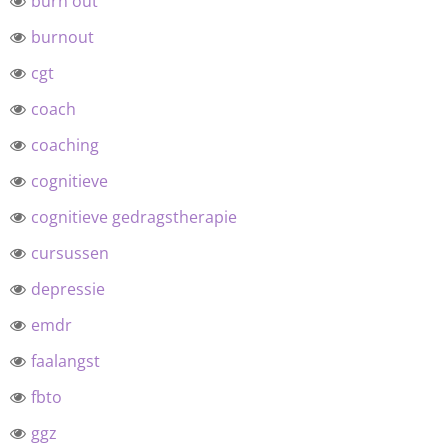
burn out
burnout
cgt
coach
coaching
cognitieve
cognitieve gedragstherapie
cursussen
depressie
emdr
faalangst
fbto
ggz