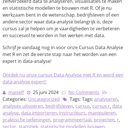
zelfverzekerd data te analyseren, visualisaties te maken
en statistische modellen te bouwen met R. Of je nu
werkzaam bent in de wetenschap, bedrijfsleven of een
andere sector waar data-analyse belangrijk is, deze
cursus zal je helpen om je vaardigheden te verbeteren
en succesvol te worden in het werken met data.
Schrijf je vandaag nog in voor onze Cursus Data Analyse
met R en zet de eerste stap naar het worden van een
expert in data-analyse!
Ontdek nu onze cursus Data Analyse met R en word een
data-analyse expert!
maiself
25 juni 2024
No Comments
Categories:
Uncategorized
Tags: Tags:
analyseren
,
analyses uitvoeren
,
bedrijfsleven
,
cursus
,
cursus r
,
data
analyse
,
data importeren
,
instructeurs
,
manipuleren
,
praktische oefeningen
,
programmeertaal
,
projecten
,
r
,
sector
,
statistiek
,
statistische modellen bouwen
,