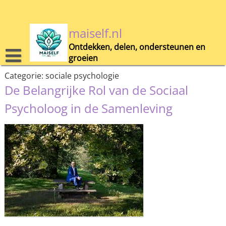
Skip
to
content
maiself.nl
Ontdekken, delen, ondersteunen en
groeien
Categorie:
sociale psychologie
De Belangrijke Rol van de Sociaal
Psycholoog in de Samenleving