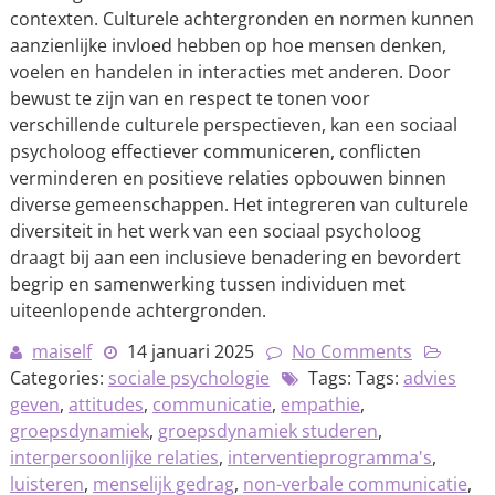
contexten. Culturele achtergronden en normen kunnen
aanzienlijke invloed hebben op hoe mensen denken,
voelen en handelen in interacties met anderen. Door
bewust te zijn van en respect te tonen voor
verschillende culturele perspectieven, kan een sociaal
psycholoog effectiever communiceren, conflicten
verminderen en positieve relaties opbouwen binnen
diverse gemeenschappen. Het integreren van culturele
diversiteit in het werk van een sociaal psycholoog
draagt bij aan een inclusieve benadering en bevordert
begrip en samenwerking tussen individuen met
uiteenlopende achtergronden.
maiself
14 januari 2025
No Comments
Categories:
sociale psychologie
Tags: Tags:
advies
geven
,
attitudes
,
communicatie
,
empathie
,
groepsdynamiek
,
groepsdynamiek studeren
,
interpersoonlijke relaties
,
interventieprogramma's
,
luisteren
,
menselijk gedrag
,
non-verbale communicatie
,