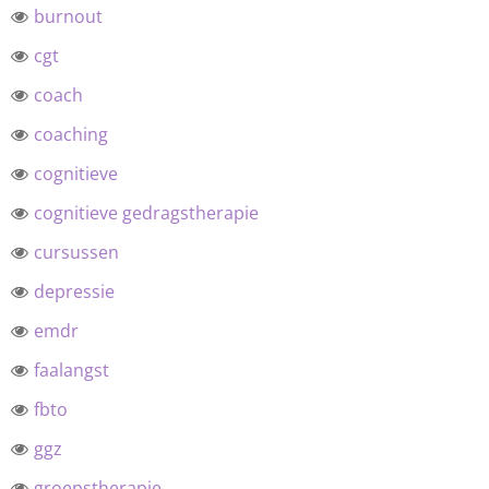
burnout
cgt
coach
coaching
cognitieve
cognitieve gedragstherapie
cursussen
depressie
emdr
faalangst
fbto
ggz
groepstherapie