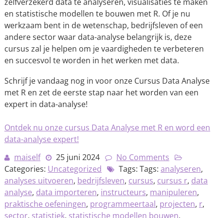
zelfverzekerd data te analyseren, visualisaties te maken
en statistische modellen te bouwen met R. Of je nu
werkzaam bent in de wetenschap, bedrijfsleven of een
andere sector waar data-analyse belangrijk is, deze
cursus zal je helpen om je vaardigheden te verbeteren
en succesvol te worden in het werken met data.
Schrijf je vandaag nog in voor onze Cursus Data Analyse
met R en zet de eerste stap naar het worden van een
expert in data-analyse!
Ontdek nu onze cursus Data Analyse met R en word een
data-analyse expert!
maiself
25 juni 2024
No Comments
Categories:
Uncategorized
Tags: Tags:
analyseren
,
analyses uitvoeren
,
bedrijfsleven
,
cursus
,
cursus r
,
data
analyse
,
data importeren
,
instructeurs
,
manipuleren
,
praktische oefeningen
,
programmeertaal
,
projecten
,
r
,
sector
,
statistiek
,
statistische modellen bouwen
,