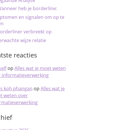
pgaande Analyse
anneer heb je borderline:
ptomen en signalen om op te
en
orderliner verbreekt op
rwachte wijze relatie
tste reacties
elf
op
Alles wat je moet weten
 informatieverwerking
is koh phangan
op
Alles wat je
t weten over
ormatieverwerking
hief