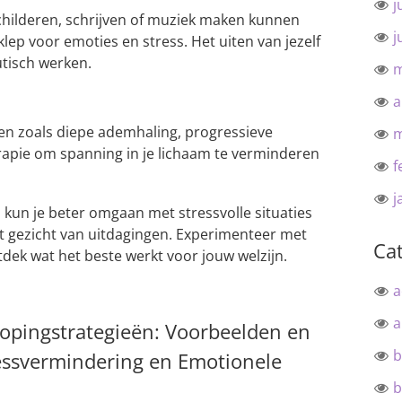
j
schilderen, schrijven of muziek maken kunnen
j
klep voor emoties en stress. Het uiten van jezelf
utisch werken.
m
a
n zoals diepe ademhaling, progressieve
m
apie om spanning in je lichaam te verminderen
f
j
 kun je beter omgaan met stressvolle situaties
t gezicht van uitdagingen. Experimenteer met
Ca
dek wat het beste werkt voor jouw welzijn.
a
a
opingstrategieën: Voorbeelden en
b
essvermindering en Emotionele
b