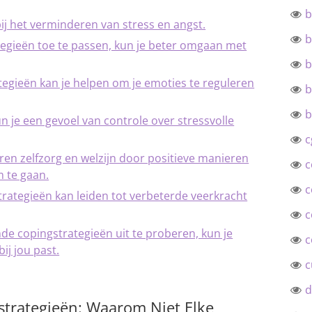
b
ij het verminderen van stress en angst.
b
tegieën toe te passen, kun je beter omgaan met
b
tegieën kan je helpen om je emoties te reguleren
b
b
un je een gevoel van controle over stressvolle
c
en zelfzorg en welzijn door positieve manieren
c
 te gaan.
c
rategieën kan leiden tot verbeterde veerkracht
c
de copingstrategieën uit te proberen, kun je
c
ij jou past.
c
d
strategieën: Waarom Niet Elke