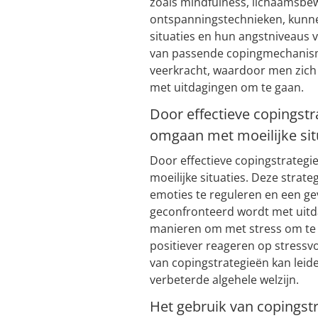
zoals mindfulness, lichaamsbewe
ontspanningstechnieken, kunne
situaties en hun angstniveaus 
van passende copingmechanisme
veerkracht, waardoor men zich 
met uitdagingen om te gaan.
Door effectieve copingstr
omgaan met moeilijke sit
Door effectieve copingstrategi
moeilijke situaties. Deze strat
emoties te reguleren en een g
geconfronteerd wordt met uitd
manieren om met stress om te g
positiever reageren op stressv
van copingstrategieën kan leide
verbeterde algehele welzijn.
Het gebruik van copingst