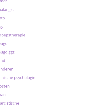
emdr
aalangst
bto
gz
roepstherapie
eugd
eugd ggz
ind
inderen
linische psychologie
osten
man
arcistische