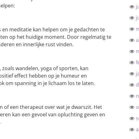
helpen:
j
j
m
 en meditatie kan helpen om je gedachten te
hten op het huidige moment. Door regelmatig te
a
deren en innerlijke rust vinden.
m
f
 zoals wandelen, yoga of sporten, kan
j
ositief effect hebben op je humeur en
k om spanning in je lichaam los te laten.
d
n
o
n of een therapeut over wat je dwarszit. Het
eren kan een gevoel van opluchting geven en
s
.
a