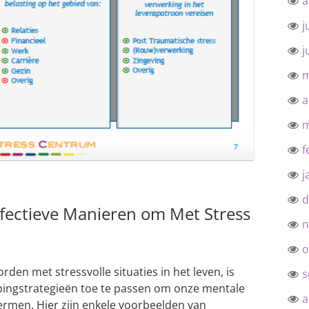
a
j
j
m
a
m
f
j
d
ffectieve Manieren om Met Stress
n
o
en met stressvolle situaties in het leven, is
s
opingstrategieën toe te passen om onze mentale
a
ermen. Hier zijn enkele voorbeelden van