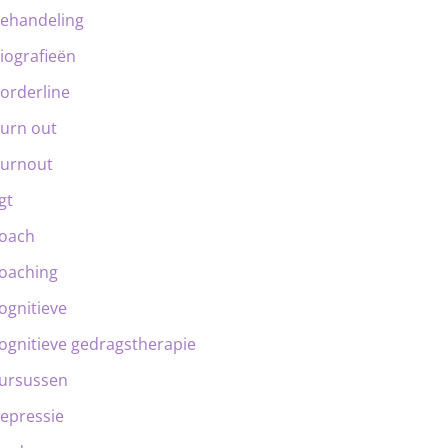
ehandeling
iografieën
orderline
urn out
urnout
gt
oach
oaching
ognitieve
ognitieve gedragstherapie
ursussen
epressie