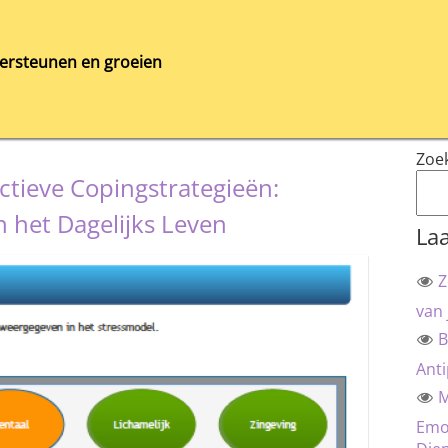
ersteunen en groeien
Zoe
ctieve Copingstrategieën:
 het Dagelijks Leven
Laa
Z
van 
B
Anti
M
Emot