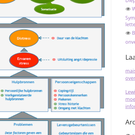
Die
W
Sym
lett
B
onve
Laa
mais
over
Lew
moe
inf
Arc