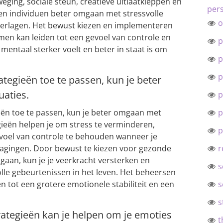
ging, sociale steun, creatieve uitlaatkleppen en
pers
n individuen beter omgaan met stressvolle
o
verlagen. Het bewust kiezen en implementeren
n kan leiden tot een gevoel van controle en
p
mentaal sterker voelt en beter in staat is om
p
p
ategieën toe te passen, kun je beter
uaties.
p
p
eën toe te passen, kun je beter omgaan met
egieën helpen je om stress te verminderen,
p
evoel van controle te behouden wanneer je
r
agingen. Door bewust te kiezen voor gezonde
aan, kun je je veerkracht versterken en
s
olle gebeurtenissen in het leven. Het beheersen
s
n tot een grotere emotionele stabiliteit en een
s
rategieën kan je helpen om je emoties
t