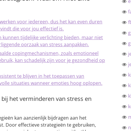
f
n werken voor iedereen, dus het kan even duren
f
indt die voor jou effectief is.
g
unnen tijdelijke verlichting bieden, maar niet
g
rliggende oorzaak van stress aanpakken.
aalde copingmechanismen, zoals emotioneel
j
bruik, kan schadelijk zijn voor je gezondheid op
j
k
nsistent te blijven in het toepassen van
svolle situaties wanneer emoties hoog oplopen.
k
k
 bij het verminderen van stress en
k
gieën kan aanzienlijk bijdragen aan het
. Door effectieve strategieën te gebruiken,
n