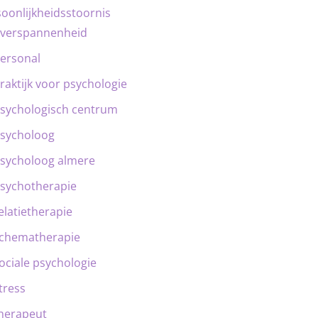
oonlijkheidsstoornis
verspannenheid
ersonal
raktijk voor psychologie
sychologisch centrum
sycholoog
sycholoog almere
sychotherapie
elatietherapie
chematherapie
ociale psychologie
tress
herapeut