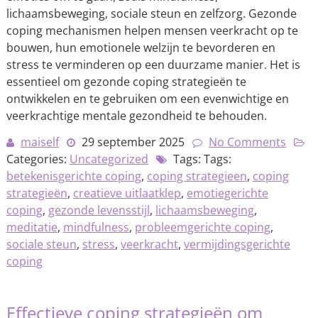
lichaamsbeweging, sociale steun en zelfzorg. Gezonde
coping mechanismen helpen mensen veerkracht op te
bouwen, hun emotionele welzijn te bevorderen en
stress te verminderen op een duurzame manier. Het is
essentieel om gezonde coping strategieën te
ontwikkelen en te gebruiken om een evenwichtige en
veerkrachtige mentale gezondheid te behouden.
maiself
29 september 2025
No Comments
Categories:
Uncategorized
Tags: Tags:
betekenisgerichte coping
,
coping strategieen
,
coping
strategieën
,
creatieve uitlaatklep
,
emotiegerichte
coping
,
gezonde levensstijl
,
lichaamsbeweging
,
meditatie
,
mindfulness
,
probleemgerichte coping
,
sociale steun
,
stress
,
veerkracht
,
vermijdingsgerichte
coping
Effectieve coping strategieën om