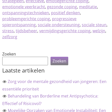
strategieën
,
effectieve
,
emotiegerichte coping
,
emotionele veerkracht
,
gezonde coping
,
meditatie
,
ontspanningstechnieken
,
positief denken
,
probleemgerichte coping
,
progressieve
spierontspanning
,
sociale ondersteuning
,
sociale steun
,
stress
,
tijdsbeheer
,
vermijdingsgerichte coping
,
welzijn
,
zelfzorg
Zoeken
Zoeken
Laatste artikelen
Zorg voor de mentale gezondheid van jongeren: Een
essentiële prioriteit
Behandeling van Borderline met Antipsychotica:
Effectief of Risicovol?
Mogelijke Oorzaken van Emotionele Instabiliteit: Een