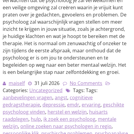
verwachten dat de psycholoog je zal verwelkomen en
een veilige omgeving zal creëren waarin je vrijuit kunt
praten over je gedachten, gevoelens en problemen. De
psycholoog zal waarschijnlijk vragen stellen om meer
inzicht te krijgen in jouw situatie, zoals je achtergrond,
je huidige klachten en wat je hoopt te bereiken met de
therapie. Het is normaal om zenuwachtig of onzeker te
zijn tijdens de eerste afspraak, maar onthoud dat de
psycholoog er is om jou te ondersteunen en te
begeleiden op weg naar een beter mentaal welzijn. Het
is een belangrijke stap naar zelfontdekking en groei.
maiself
31 juli 2026
No Comments
Categories:
Uncategorized
Tags: Tags:
aanbevelingen vragen
,
angst
,
cognitieve
gedragstherapie
,
depressie
,
emdr
,
ervaring
,
geschikte
psycholoog vinden
,
herstel en welzijn
,
huisarts
raadplegen
,
hulp
,
ik zoek een psycholoog
,
mentale
welzijn
,
online zoeken naar psychologen in regio
,
persoonlijke klik
,
psychische problemen
,
psychoanalyse
,