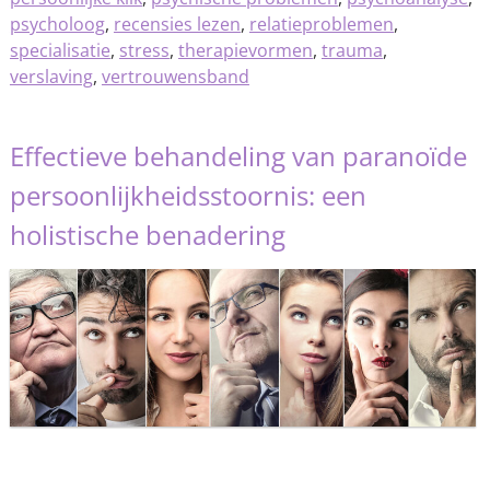
psycholoog
,
recensies lezen
,
relatieproblemen
,
specialisatie
,
stress
,
therapievormen
,
trauma
,
verslaving
,
vertrouwensband
Effectieve behandeling van paranoïde
persoonlijkheidsstoornis: een
holistische benadering