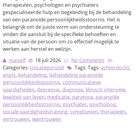
therapeuten, psychologen en psychiaters
gespecialiseerde hulp en begeleiding bij de behandeling
van een paranoïde persoonlijkheidsstoornis. Het is
belangrijk om de juiste vorm van ondersteuning te
vinden die aansluit bij de specifieke behoeften en
situatie van de persoon om zo effectief mogelijk te
werken aan herstel en welzijn.
maiself
18 juli 2026
No Comments
Categories:
Uncategorized
Tags: Tags:
achterdocht
,
angst
,
behandeling
,
behandeling paranoïde
persoonlijkheidsstoornis
,
communicatieve
vaardigheden
,
depressie
,
diagnose
,
klinisch interview
,
kwaliteit van leven
,
medicatie
,
paranoia
,
paranoïde
persoonlijkheidsstoornis
,
psychiater
,
psycholoog
,
sociale vaardigheidstraining
,
symptomen
,
therapieën
,
vertrouwen
,
wantrouwen