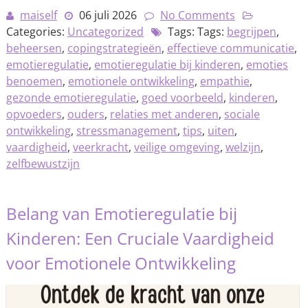
maiself
06 juli 2026
No Comments
Categories:
Uncategorized
Tags: Tags:
begrijpen
,
beheersen
,
copingstrategieën
,
effectieve communicatie
,
emotieregulatie
,
emotieregulatie bij kinderen
,
emoties
benoemen
,
emotionele ontwikkeling
,
empathie
,
gezonde emotieregulatie
,
goed voorbeeld
,
kinderen
,
opvoeders
,
ouders
,
relaties met anderen
,
sociale
ontwikkeling
,
stressmanagement
,
tips
,
uiten
,
vaardigheid
,
veerkracht
,
veilige omgeving
,
welzijn
,
zelfbewustzijn
Belang van Emotieregulatie bij
Kinderen: Een Cruciale Vaardigheid
voor Emotionele Ontwikkeling