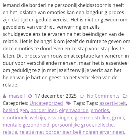
iemand die borderline persoonlijkheidsstoornis heeft
en het loslaten van emoties kan een langdurig proces
zijn dat tijd en geduld vereist. Het is niet ongewoon om
gevoelens van verdriet, verwarring en zelfs
schuldgevoelens te ervaren na het beëindigen van de
relatie. Het is belangrijk om jezelf de ruimte te geven om
deze emoties te doorleven en ze stap voor stap los te
laten. Dit proces van rouw en acceptatie kan variëren in
duur voor verschillende mensen, maar het is essentieel
om geduldig te zijn met jezelf terwijl je werkt aan het
helen van je hart en geest na het verbreken van de
relatie.
maiself
17 december 2025
No Comments
Categories:
Uncategorized
Tags: Tags:
assertiviteit
,
beëindigen
,
borderliner
,
eigenwaarde
,
emoties
,
emotionele welzijn
,
ervaringen
,
grenzen stellen
,
groei
,
mentale gezondheid
,
persoonlijke groei
,
reflectie
,
relatie
,
relatie met borderliner beëindigen ervaringen
,