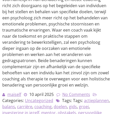
richt zich doorgaans op het begeleiden van individuen
bij het stellen en behalen van specifieke doelen, terwijl
een psycholoog zich meer richt op het behandelen van
emotionele problemen, psychische stoornissen en
traumatische ervaringen. Waar een coach vaak kijkt
naar de toekomst en praktische stappen om
verandering te bewerkstelligen, zal een psycholoog
dieper ingaan op de oorzaken van emotionele
problemen en werken aan het veranderen van
gedragspatronen. Beide benaderingen kunnen
complementair zijn en afhankelijk van de specifieke
behoeften van een individu kan het zinvol zijn om zowel
coaching als therapie te overwegen voor een holistische
benadering van persoonlijke groei en welzijn.
maiself
10 april 2025
No Comments
Categories:
Uncategorized
Tags: Tags:
actieplannen
,
balans
,
carrière
,
coaching
,
doelen
,
gids
,
groei
,
investering in jezelf
,
mentor
,
obstakels
,
persoonlijke