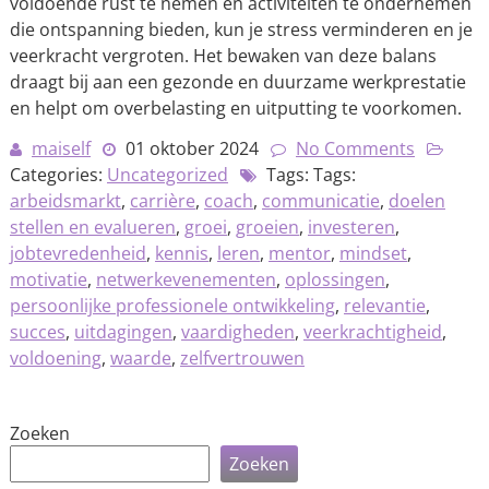
voldoende rust te nemen en activiteiten te ondernemen
die ontspanning bieden, kun je stress verminderen en je
veerkracht vergroten. Het bewaken van deze balans
draagt bij aan een gezonde en duurzame werkprestatie
en helpt om overbelasting en uitputting te voorkomen.
maiself
01 oktober 2024
No Comments
Categories:
Uncategorized
Tags: Tags:
arbeidsmarkt
,
carrière
,
coach
,
communicatie
,
doelen
stellen en evalueren
,
groei
,
groeien
,
investeren
,
jobtevredenheid
,
kennis
,
leren
,
mentor
,
mindset
,
motivatie
,
netwerkevenementen
,
oplossingen
,
persoonlijke professionele ontwikkeling
,
relevantie
,
succes
,
uitdagingen
,
vaardigheden
,
veerkrachtigheid
,
voldoening
,
waarde
,
zelfvertrouwen
Zoeken
Zoeken