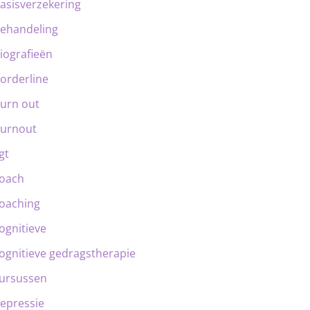
asisverzekering
ehandeling
iografieën
orderline
urn out
urnout
gt
oach
oaching
ognitieve
ognitieve gedragstherapie
ursussen
epressie