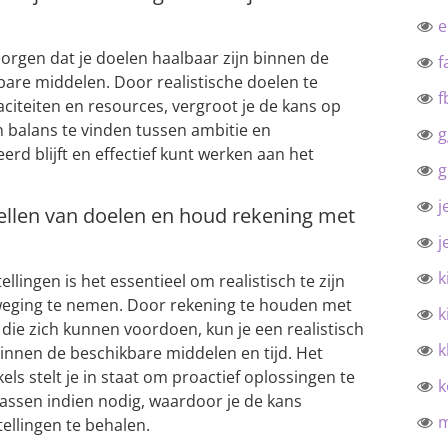
zorgen dat je doelen haalbaar zijn binnen de
f
bare middelen. Door realistische doelen te
f
apaciteiten en resources, vergroot je de kans op
n balans te vinden tussen ambitie en
g
erd blijft en effectief kunt werken aan het
g
j
stellen van doelen en houd rekening met
j
k
ellingen is het essentieel om realistisch te zijn
rweging te nemen. Door rekening te houden met
k
die zich kunnen voordoen, kun je een realistisch
k
binnen de beschikbare middelen en tijd. Het
ls stelt je in staat om proactief oplossingen te
k
assen indien nodig, waardoor je de kans
ellingen te behalen.