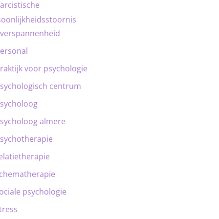
arcistische
oonlijkheidsstoornis
verspannenheid
ersonal
raktijk voor psychologie
sychologisch centrum
sycholoog
sycholoog almere
sychotherapie
elatietherapie
chematherapie
ociale psychologie
tress