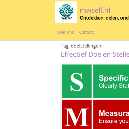
Skip
maiself.nl
to
content
Ontdekken, delen, ond
Over ons
Contact
Tag:
doelstellingen
Effectief Doelen Stel