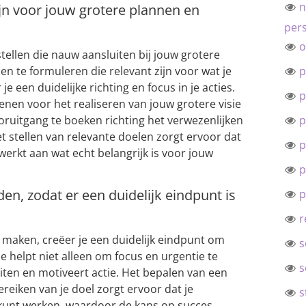
n
zijn voor jouw grotere plannen en
pers
o
stellen die nauw aansluiten bij jouw grotere
p
n te formuleren die relevant zijn voor wat je
 je een duidelijke richting en focus in je acties.
p
nen voor het realiseren van jouw grotere visie
p
oruitgang te boeken richting het verwezenlijken
 stellen van relevante doelen zorgt ervoor dat
p
 werkt aan wat echt belangrijk is voor jouw
p
en, zodat er een duidelijk eindpunt is
p
r
 maken, creëer je een duidelijk eindpunt om
s
e helpt niet alleen om focus en urgentie te
s
eiten en motiveert actie. Het bepalen van een
bereiken van je doel zorgt ervoor dat je
s
 kunt werken, waardoor de kans op succes