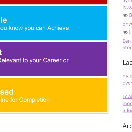
Sym
lett
B
onve
L
Een
Sto
Laa
mais
over
Lew
moe
inf
Arc