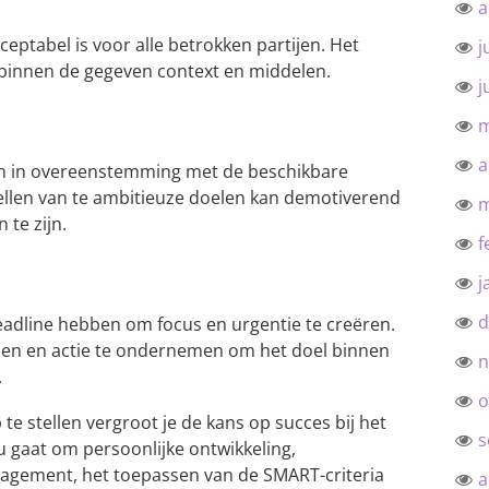
a
cceptabel is voor alle betrokken partijen. Het
j
 binnen de gegeven context en middelen.
j
m
a
 en in overeenstemming met de beschikbare
stellen van te ambitieuze doelen kan demotiverend
m
 te zijn.
f
j
d
eadline hebben om focus en urgentie te creëren.
ellen en actie te ondernemen om het doel binnen
n
.
o
e stellen vergroot je de kans op succes bij het
s
u gaat om persoonlijke ontwikkeling,
nagement, het toepassen van de SMART-criteria
a