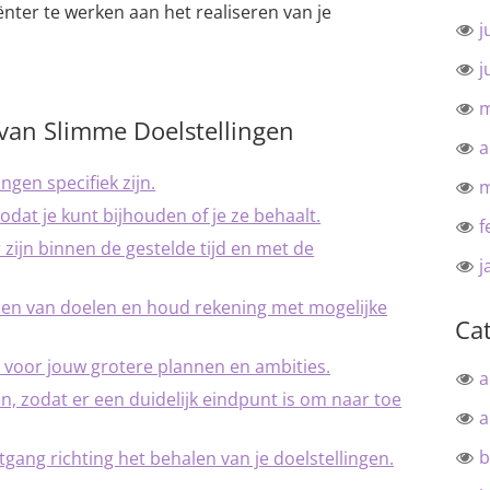
iënter te werken aan het realiseren van je
j
j
m
n van Slimme Doelstellingen
a
ngen specifiek zijn.
m
dat je kunt bijhouden of je ze behaalt.
f
 zijn binnen de gestelde tijd en met de
j
ellen van doelen en houd rekening met mogelijke
Ca
jn voor jouw grotere plannen en ambities.
a
, zodat er een duidelijk eindpunt is om naar toe
a
b
tgang richting het behalen van je doelstellingen.