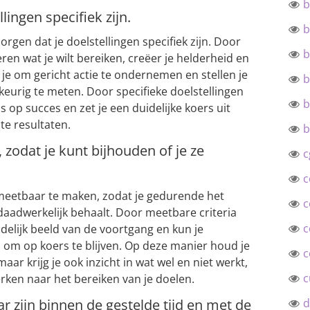
b
lingen specifiek zijn.
b
orgen dat je doelstellingen specifiek zijn. Door
b
ren wat je wilt bereiken, creëer je helderheid en
 je om gericht actie te ondernemen en stellen je
b
eurig te meten. Door specifieke doelstellingen
b
ns op succes en zet je een duidelijke koers uit
te resultaten.
b
zodat je kunt bijhouden of je ze
c
c
 meetbaar te maken, zodat je gedurende het
c
daadwerkelijk behaalt. Door meetbare criteria
c
uidelijk beeld van de voortgang en kun je
om op koers te blijven. Op deze manier houd je
c
maar krijg je ook inzicht in wat wel en niet werkt,
c
rken naar het bereiken van je doelen.
d
r zijn binnen de gestelde tijd en met de