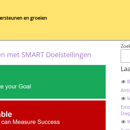
ersteunen en groeien
Zoe
len met SMART Doelstellingen
Laa
B
Anti
M
Emot
Die
W