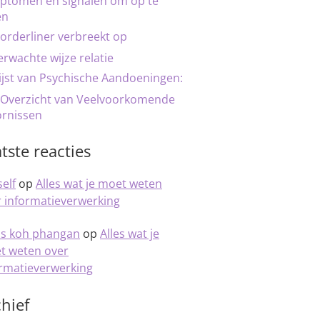
ptomen en signalen om op te
en
orderliner verbreekt op
rwachte wijze relatie
ijst van Psychische Aandoeningen:
 Overzicht van Veelvoorkomende
ornissen
tste reacties
elf
op
Alles wat je moet weten
 informatieverwerking
is koh phangan
op
Alles wat je
t weten over
ormatieverwerking
hief