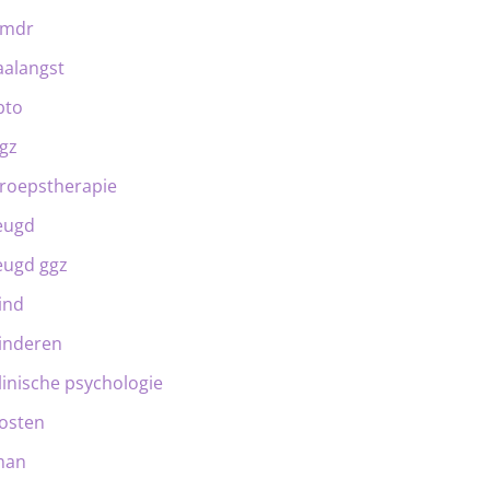
emdr
aalangst
bto
gz
roepstherapie
eugd
eugd ggz
ind
inderen
linische psychologie
osten
man