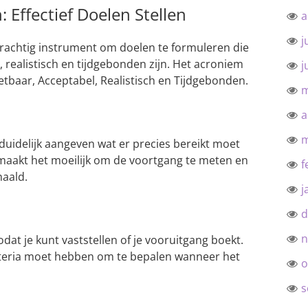
 Effectief Doelen Stellen
a
j
krachtig instrument om doelen te formuleren die
, realistisch en tijdgebonden zijn. Het acroniem
j
etbaar, Acceptabel, Realistisch en Tijdgebonden.
m
a
m
 duidelijk aangeven wat er precies bereikt moet
maakt het moeilijk om de voortgang te meten en
f
haald.
j
d
n
dat je kunt vaststellen of je vooruitgang boekt.
riteria moet hebben om te bepalen wanneer het
o
s