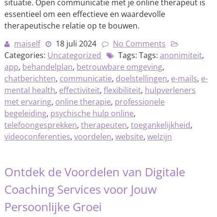
situatie. Open communicatie met je online therapeut is
essentieel om een effectieve en waardevolle
therapeutische relatie op te bouwen.
maiself
18 juli 2024
No Comments
Categories:
Uncategorized
Tags: Tags:
anonimiteit
,
app
,
behandelplan
,
betrouwbare omgeving
,
chatberichten
,
communicatie
,
doelstellingen
,
e-mails
,
e-
mental health
,
effectiviteit
,
flexibiliteit
,
hulpverleners
met ervaring
,
online therapie
,
professionele
begeleiding
,
psychische hulp online
,
telefoongesprekken
,
therapeuten
,
toegankelijkheid
,
videoconferenties
,
voordelen
,
website
,
welzijn
Ontdek de Voordelen van Digitale
Coaching Services voor Jouw
Persoonlijke Groei