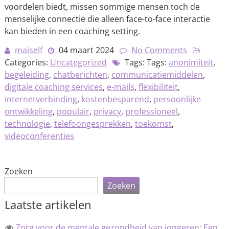
voordelen biedt, missen sommige mensen toch de
menselijke connectie die alleen face-to-face interactie
kan bieden in een coaching setting.
maiself
04 maart 2024
No Comments
Categories:
Uncategorized
Tags: Tags:
anonimiteit
,
begeleiding
,
chatberichten
,
communicatiemiddelen
,
digitale coaching services
,
e-mails
,
flexibiliteit
,
internetverbinding
,
kostenbesparend
,
persoonlijke
ontwikkeling
,
populair
,
privacy
,
professioneel
,
technologie
,
telefoongesprekken
,
toekomst
,
videoconferenties
Zoeken
Zoeken
Laatste artikelen
Zorg voor de mentale gezondheid van jongeren: Een