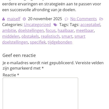
eerdere ervaringen en strategieën aan te passen voor
een succesvolle afronding van je doelen.
maiself
20 november 2025
No Comments
Categories:
Uncategorized
Tags: Tags:
acceptabel
,
ambitie
,
doelstellingen
,
focus
,
haalbaar
,
meetbaar
,
middelen
,
obstakels
,
realistisch
,
smart
,
smart
doelstellingen
,
specifiek
,
tijdgebonden
Geef een reactie
Je e-mailadres wordt niet gepubliceerd.
Vereiste velden
zijn gemarkeerd met
*
Reactie
*