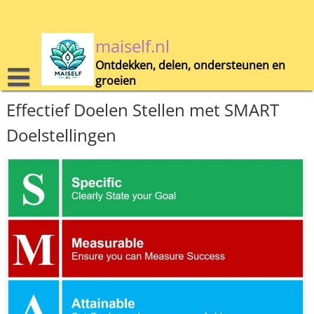
Skip
to
content
maiself.nl
Ontdekken, delen, ondersteunen en
groeien
Effectief Doelen Stellen met SMART
Doelstellingen