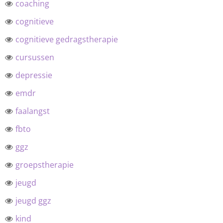
coaching
cognitieve
cognitieve gedragstherapie
cursussen
depressie
emdr
faalangst
fbto
ggz
groepstherapie
jeugd
jeugd ggz
kind