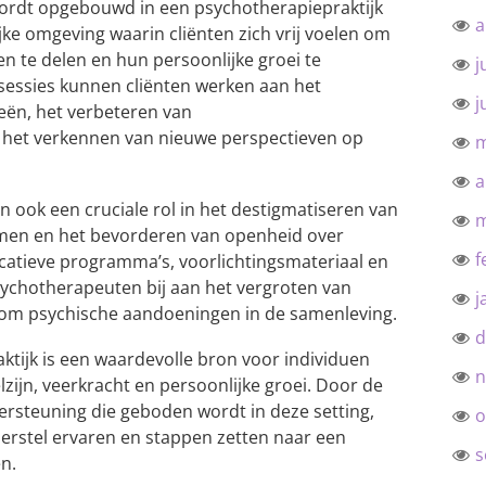
wordt opgebouwd in een psychotherapiepraktijk
a
ijke omgeving waarin cliënten zich vrij voelen om
n te delen en hun persoonlijke groei te
j
sessies kunnen cliënten werken aan het
j
eën, het verbeteren van
het verkennen van nieuwe perspectieven op
m
a
n ook een cruciale rol in het destigmatiseren van
m
men en het bevorderen van openheid over
f
atieve programma’s, voorlichtingsmateriaal en
sychotherapeuten bij aan het vergroten van
j
om psychische aandoeningen in de samenleving.
d
tijk is een waardevolle bron voor individuen
n
zijn, veerkracht en persoonlijke groei. Door de
rsteuning die geboden wordt in deze setting,
o
erstel ervaren en stappen zetten naar een
s
n.