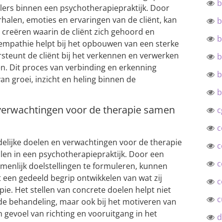
b
lers binnen een psychotherapiepraktijk. Door
rhalen, emoties en ervaringen van de cliënt, kan
b
 creëren waarin de cliënt zich gehoord en
b
empathie helpt bij het opbouwen van een sterke
rsteunt de cliënt bij het verkennen en verwerken
b
n. Dit proces van verbinding en erkenning
b
an groei, inzicht en heling binnen de
b
n verwachtingen voor de therapie samen
c
c
delijke doelen en verwachtingen voor de therapie
c
llen in een psychotherapiepraktijk. Door een
c
menlijk doelstellingen te formuleren, kunnen
t een gedeeld begrip ontwikkelen van wat zij
c
pie. Het stellen van concrete doelen helpt niet
c
 de behandeling, maar ook bij het motiveren van
n gevoel van richting en vooruitgang in het
d