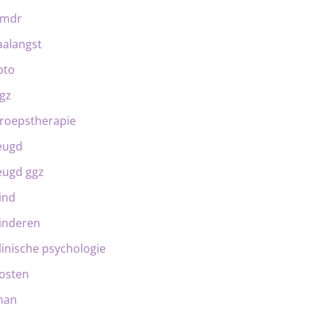
emdr
aalangst
bto
gz
roepstherapie
eugd
eugd ggz
ind
inderen
linische psychologie
osten
man