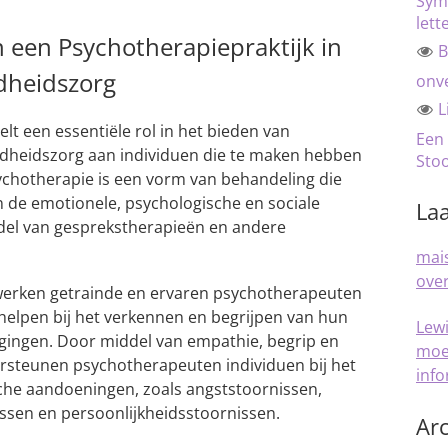
Sym
lett
n een Psychotherapiepraktijk in
B
dheidszorg
onve
L
lt een essentiële rol in het bieden van
Een
ndheidszorg aan individuen die te maken hebben
Sto
chotherapie is een vorm van behandeling die
n de emotionele, psychologische en sociale
Laa
ddel van gesprekstherapieën en andere
mais
over
 werken getrainde en ervaren psychotherapeuten
helpen bij het verkennen en begrijpen van hun
Lew
gingen. Door middel van empathie, begrip en
moe
ersteunen psychotherapeuten individuen bij het
inf
che aandoeningen, zoals angststoornissen,
issen en persoonlijkheidsstoornissen.
Arc