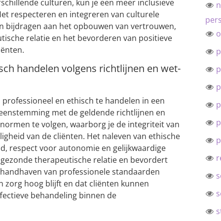
rschillende culturen, kun je een meer inclusieve
n
Het respecteren en integreren van culturele
pers
kan bijdragen aan het opbouwen van vertrouwen,
o
tische relatie en het bevorderen van positieve
iënten.
p
isch handelen volgens richtlijnen en wet-
p
p
 professioneel en ethisch te handelen in een
p
reenstemming met de geldende richtlijnen en
p
normen te volgen, waarborg je de integriteit van
igheid van de cliënten. Het naleven van ethische
p
eid, respect voor autonomie en gelijkwaardige
r
 gezonde therapeutische relatie en bevordert
et handhaven van professionele standaarden
s
n zorg hoog blijft en dat cliënten kunnen
s
ffectieve behandeling binnen de
s