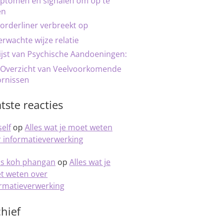
ptomen en signalen om op te
en
orderliner verbreekt op
rwachte wijze relatie
ijst van Psychische Aandoeningen:
 Overzicht van Veelvoorkomende
ornissen
tste reacties
elf
op
Alles wat je moet weten
 informatieverwerking
is koh phangan
op
Alles wat je
t weten over
ormatieverwerking
hief