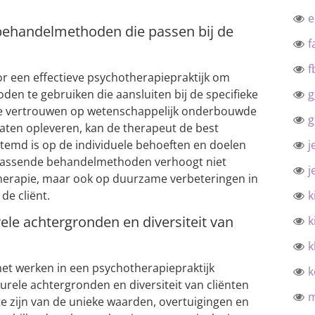
behandelmethoden die passen bij de
f
f
or een effectieve psychotherapiepraktijk om
n te gebruiken die aansluiten bij de specifieke
g
 te vertrouwen op wetenschappelijk onderbouwde
g
taten opleveren, kan de therapeut de best
stemd is op de individuele behoeften en doelen
j
n passende behandelmethoden verhoogt niet
j
therapie, maar ook op duurzame verbeteringen in
de cliënt.
k
ele achtergronden en diversiteit van
k
k
het werken in een psychotherapiepraktijk
k
urele achtergronden en diversiteit van cliënten
te zijn van de unieke waarden, overtuigingen en