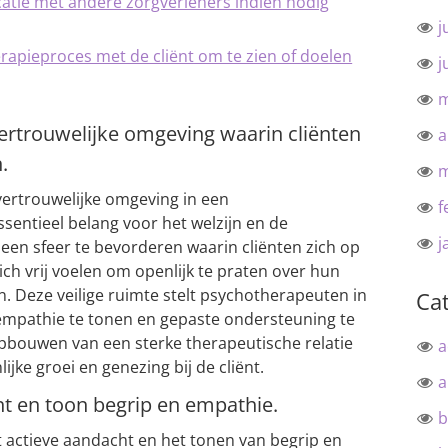
tie met andere zorgverleners indien nodig
j
rapieproces met de cliënt om te zien of doelen
j
m
vertrouwelijke omgeving waarin cliënten
a
.
m
 vertrouwelijke omgeving in een
f
ssentieel belang voor het welzijn en de
j
 een sfeer te bevorderen waarin cliënten zich op
ch vrij voelen om openlijk te praten over hun
. Deze veilige ruimte stelt psychotherapeuten in
Ca
, empathie te tonen en gepaste ondersteuning te
opbouwen van een sterke therapeutische relatie
a
jke groei en genezing bij de cliënt.
a
ënt en toon begrip en empathie.
b
t actieve aandacht en het tonen van begrip en