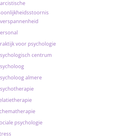
arcistische
oonlijkheidsstoornis
verspannenheid
ersonal
raktijk voor psychologie
sychologisch centrum
sycholoog
sycholoog almere
sychotherapie
elatietherapie
chematherapie
ociale psychologie
tress