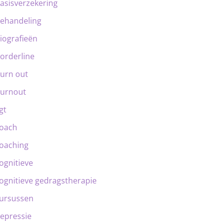
asisverzekering
ehandeling
iografieën
orderline
urn out
urnout
gt
oach
oaching
ognitieve
ognitieve gedragstherapie
ursussen
epressie