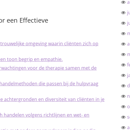
a
j
or een Effectieve
j
m
rtrouwelijke omgeving waarin cliënten zich op
a
m
nt en toon begrip en empathie.
f
verwachtingen voor de therapie samen met de
j
handelmethoden die passen bij de hulpvraag
d
n
 achtergronden en diversiteit van cliënten in je
o
ch handelen volgens richtlijnen en wet- en
s
a