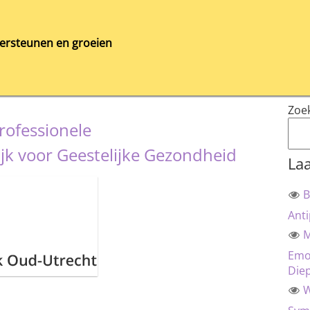
ersteunen en groeien
Zoe
rofessionele
jk voor Geestelijke Gezondheid
Laa
B
Anti
M
Emot
Die
W