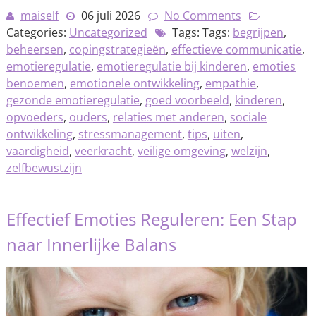
maiself
06 juli 2026
No Comments
Categories:
Uncategorized
Tags: Tags:
begrijpen
,
beheersen
,
copingstrategieën
,
effectieve communicatie
,
emotieregulatie
,
emotieregulatie bij kinderen
,
emoties
benoemen
,
emotionele ontwikkeling
,
empathie
,
gezonde emotieregulatie
,
goed voorbeeld
,
kinderen
,
opvoeders
,
ouders
,
relaties met anderen
,
sociale
ontwikkeling
,
stressmanagement
,
tips
,
uiten
,
vaardigheid
,
veerkracht
,
veilige omgeving
,
welzijn
,
zelfbewustzijn
Effectief Emoties Reguleren: Een Stap
naar Innerlijke Balans