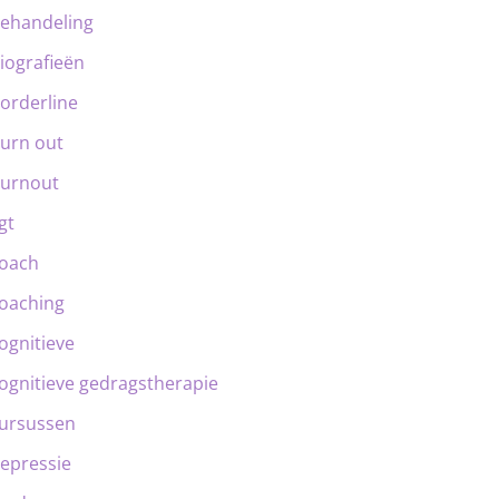
ehandeling
iografieën
orderline
urn out
urnout
gt
oach
oaching
ognitieve
ognitieve gedragstherapie
ursussen
epressie