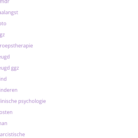
emdr
aalangst
bto
gz
roepstherapie
eugd
eugd ggz
ind
inderen
linische psychologie
osten
man
arcistische