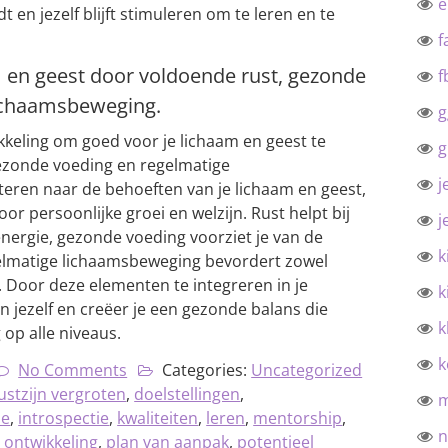
 en jezelf blijft stimuleren om te leren en te
f
m en geest door voldoende rust, gezonde
f
lichaamsbeweging.
g
ikkeling om goed voor je lichaam en geest te
g
ezonde voeding en regelmatige
j
teren naar de behoeften van je lichaam en geest,
oor persoonlijke groei en welzijn. Rust helpt bij
j
energie, gezonde voeding voorziet je van de
k
elmatige lichaamsbeweging bevordert zowel
. Door deze elementen te integreren in je
k
 in jezelf en creëer je een gezonde balans die
k
 op alle niveaus.
k
No Comments
Categories:
Uncategorized
stzijn vergroten
,
doelstellingen
,
ie
,
introspectie
,
kwaliteiten
,
leren
,
mentorship
,
n
 ontwikkeling
,
plan van aanpak
,
potentieel