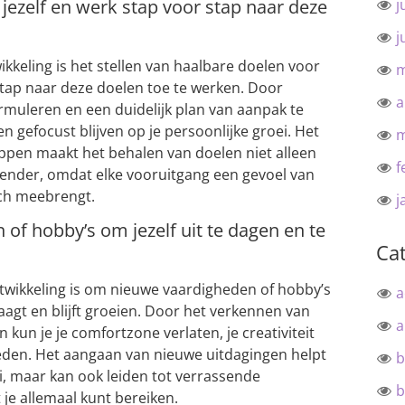
 jezelf en werk stap voor stap naar deze
j
j
ikkeling is het stellen van haalbare doelen voor
m
stap naar deze doelen toe te werken. Door
a
formuleren en een duidelijk plan van aanpak te
n gefocust blijven op je persoonlijke groei. Het
m
ppen maakt het behalen van doelen niet alleen
f
gender, omdat elke vooruitgang een gevoel van
ich meebrengt.
j
of hobby’s om jezelf uit te dagen en te
Ca
ntwikkeling is om nieuwe vaardigheden of hobby’s
a
daagt en blijft groeien. Door het verkennen van
a
n kun je je comfortzone verlaten, je creativiteit
eden. Het aangaan van nieuwe uitdagingen helpt
b
ei, maar kan ook leiden tot verrassende
b
 je allemaal kunt bereiken.