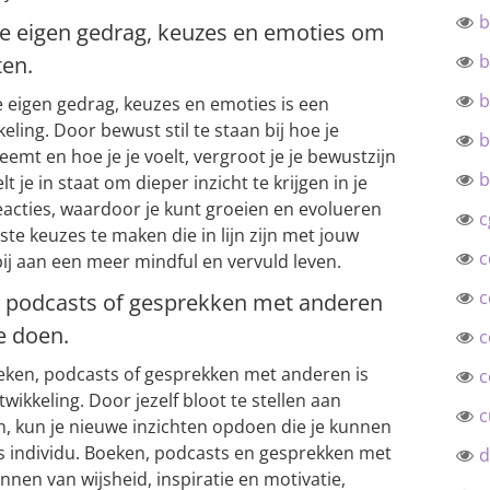
b
 je eigen gedrag, keuzes en emoties om
b
ten.
b
e eigen gedrag, keuzes en emoties is een
eling. Door bewust stil te staan bij hoe je
b
eemt en hoe je je voelt, vergroot je je bewustzijn
b
elt je in staat om dieper inzicht te krijgen in je
eacties, waardoor je kunt groeien en evolueren
c
ste keuzes te maken die in lijn zijn met jouw
c
ij aan een meer mindful en vervuld leven.
c
n, podcasts of gesprekken met anderen
e doen.
c
oeken, podcasts of gesprekken met anderen is
c
wikkeling. Door jezelf bloot te stellen aan
c
, kun je nieuwe inzichten opdoen die je kunnen
s individu. Boeken, podcasts en gesprekken met
d
nen van wijsheid, inspiratie en motivatie,