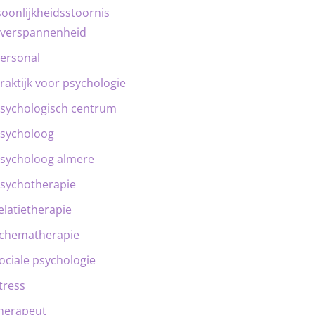
oonlijkheidsstoornis
verspannenheid
ersonal
raktijk voor psychologie
sychologisch centrum
sycholoog
sycholoog almere
sychotherapie
elatietherapie
chematherapie
ociale psychologie
tress
herapeut