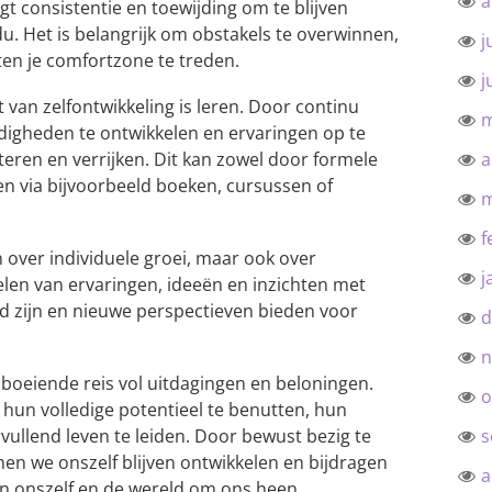
a
t consistentie en toewijding om te blijven
du. Het is belangrijk om obstakels te overwinnen,
j
ten je comfortzone te treden.
j
van zelfontwikkeling is leren. Door continu
m
digheden te ontwikkelen en ervaringen op te
eteren en verrijken. Dit kan zowel door formele
a
en via bijvoorbeeld boeken, cursussen of
m
f
n over individuele groei, maar ook over
j
len van ervaringen, ideeën en inzichten met
d zijn en nieuwe perspectieven bieden voor
d
n
 boeiende reis vol uitdagingen en beloningen.
o
m hun volledige potentieel te benutten, hun
vullend leven te leiden. Door bewust bezig te
s
nen we onszelf blijven ontwikkelen en bijdragen
a
in onszelf en de wereld om ons heen.