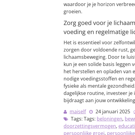
waardoor je je horizon verbreedt
groeien.
Zorg goed voor je lichaa
voeding en regelmatige 
Het is essentieel voor zelfontw
zorgen door voldoende rust, g
lichaamsbeweging. Door te luis
kun je een solide basis leggen v
het herstellen en opladen van 
nodige voedingsstoffen en reg
fysieke als mentale gezondheid
dagelijkse routine, investeer je
bijdraagt aan jouw ontwikkeling
maiself
24 januari 2025
Tags: Tags:
beloningen
,
bewu
doorzettingsvermogen
,
educat
persoonlijke groei
,
persoonlijke