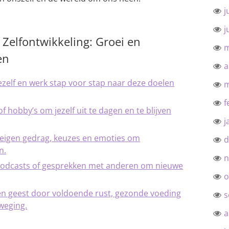
j
j
e Zelfontwikkeling: Groei en
m
en
a
ezelf en werk stap voor stap naar deze doelen
m
f
 hobby’s om jezelf uit te dagen en te blijven
j
e eigen gedrag, keuzes en emoties om
d
n.
n
, podcasts of gesprekken met anderen om nieuwe
o
en geest door voldoende rust, gezonde voeding
s
weging.
a