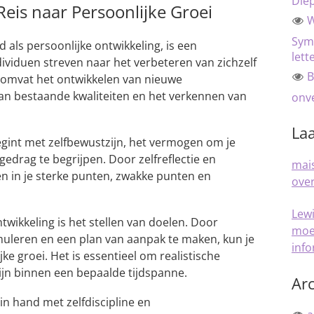
Die
Reis naar Persoonlijke Groei
W
Sym
 als persoonlijke ontwikkeling, is een
lett
ividuen streven naar het verbeteren van zichzelf
B
 omvat het ontwikkelen van nieuwe
an bestaande kwaliteiten en het verkennen van
onve
Laa
begint met zelfbewustzijn, het vermogen om je
edrag te begrijpen. Door zelfreflectie en
mais
gen in je sterke punten, zwakke punten en
over
Lew
ntwikkeling is het stellen van doelen. Door
moe
rmuleren en een plan van aanpak te maken, kun je
inf
ke groei. Het is essentieel om realistische
zijn binnen een bepaalde tijdspanne.
Arc
in hand met zelfdiscipline en