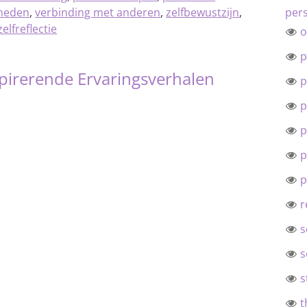
heden
,
verbinding met anderen
,
zelfbewustzijn
,
pers
zelfreflectie
o
p
pirerende Ervaringsverhalen
p
p
p
p
p
r
s
s
s
t