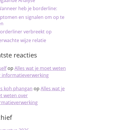
pgaande Analyse
anneer heb je borderline:
ptomen en signalen om op te
en
orderliner verbreekt op
rwachte wijze relatie
tste reacties
elf
op
Alles wat je moet weten
 informatieverwerking
is koh phangan
op
Alles wat je
t weten over
ormatieverwerking
hief