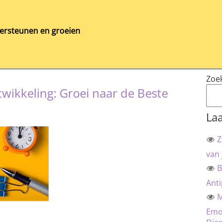
ersteunen en groeien
Zoe
twikkeling: Groei naar de Beste
Laa
Z
van 
B
Anti
M
Emot