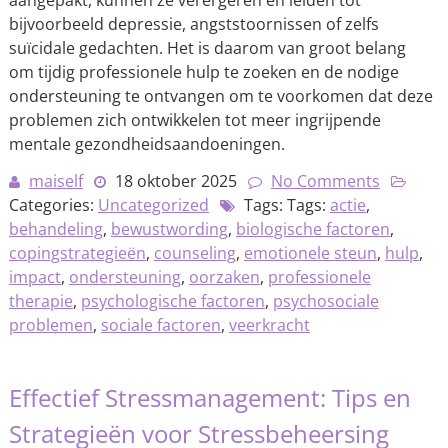
aangepakt, kunnen ze verergeren en leiden tot
bijvoorbeeld depressie, angststoornissen of zelfs
suïcidale gedachten. Het is daarom van groot belang
om tijdig professionele hulp te zoeken en de nodige
ondersteuning te ontvangen om te voorkomen dat deze
problemen zich ontwikkelen tot meer ingrijpende
mentale gezondheidsaandoeningen.
maiself
18 oktober 2025
No Comments
Categories:
Uncategorized
Tags: Tags:
actie
,
behandeling
,
bewustwording
,
biologische factoren
,
copingstrategieën
,
counseling
,
emotionele steun
,
hulp
,
impact
,
ondersteuning
,
oorzaken
,
professionele
therapie
,
psychologische factoren
,
psychosociale
problemen
,
sociale factoren
,
veerkracht
Effectief Stressmanagement: Tips en
Strategieën voor Stressbeheersing