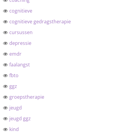
coaching
cognitieve
cognitieve gedragstherapie
cursussen
depressie
emdr
faalangst
fbto
ggz
groepstherapie
jeugd
jeugd ggz
kind