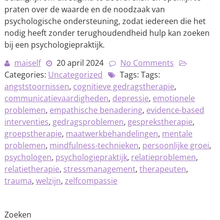
praten over de waarde en de noodzaak van
psychologische ondersteuning, zodat iedereen die het
nodig heeft zonder terughoudendheid hulp kan zoeken
bij een psychologiepraktijk.
maiself
20 april 2024
No Comments
Categories:
Uncategorized
Tags: Tags:
angststoornissen
,
cognitieve gedragstherapie
,
communicatievaardigheden
,
depressie
,
emotionele
problemen
,
empathische benadering
,
evidence-based
interventies
,
gedragsproblemen
,
gesprekstherapie
,
groepstherapie
,
maatwerkbehandelingen
,
mentale
problemen
,
mindfulness-technieken
,
persoonlijke groei
,
psychologen
,
psychologiepraktijk
,
relatieproblemen
,
relatietherapie
,
stressmanagement
,
therapeuten
,
trauma
,
welzijn
,
zelfcompassie
Zoeken