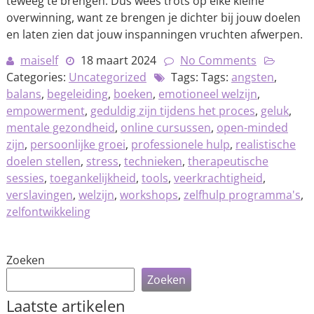
teweeg te brengen. Dus wees trots op elke kleine
overwinning, want ze brengen je dichter bij jouw doelen
en laten zien dat jouw inspanningen vruchten afwerpen.
maiself
18 maart 2024
No Comments
Categories:
Uncategorized
Tags: Tags:
angsten
,
balans
,
begeleiding
,
boeken
,
emotioneel welzijn
,
empowerment
,
geduldig zijn tijdens het proces
,
geluk
,
mentale gezondheid
,
online cursussen
,
open-minded
zijn
,
persoonlijke groei
,
professionele hulp
,
realistische
doelen stellen
,
stress
,
technieken
,
therapeutische
sessies
,
toegankelijkheid
,
tools
,
veerkrachtigheid
,
verslavingen
,
welzijn
,
workshops
,
zelfhulp programma's
,
zelfontwikkeling
Zoeken
Zoeken
Laatste artikelen