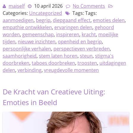
maiself
10 april 2026
No Comments
Categories:
Uncategorized
Tags: Tags:
aanmoedigen
,
begrip
,
diepgaand effect
,
emoties delen
,
empathie ontwikkelen
,
ervaringen delen
,
gehoord
worden
,
gemeenschap
,
inspireren
,
kracht
,
moeilijke
tijden
,
nieuwe inzichten
,
openheid en begrip
,
persoonlijke verhalen
,
perspectieven verbreden
,
saamhorigheid
,
stem laten horen
,
steun
,
stigma's
doorbreken
,
taboes doorbreken
,
troosten
,
uitdagingen
delen
,
verbinding
,
vreugdevolle momenten
De Kracht van Creatieve Uiting:
Emoties in Beeld