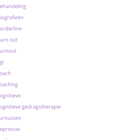
ehandeling
iografieën
orderline
urn out
urnout
gt
oach
oaching
ognitieve
ognitieve gedragstherapie
ursussen
epressie