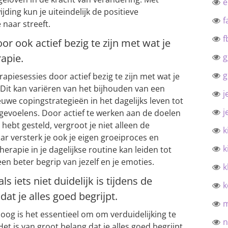
ing kun je uiteindelijk de positieve
f
naar streeft.
f
r ook actief bezig te zijn met wat je
apie.
g
g
apiesessies door actief bezig te zijn met wat je
 Dit kan variëren van het bijhouden van een
j
uwe copingstrategieën in het dagelijks leven tot
j
 gevoelens. Door actief te werken aan de doelen
hebt gesteld, vergroot je niet alleen de
k
aar versterk je ook je eigen groeiproces en
k
herapie in je dagelijkse routine kan leiden tot
n beter begrip van jezelf en je emoties.
k
s iets niet duidelijk is tijdens de
k
 dat je alles goed begrijpt.
loog is het essentieel om om verduidelijking te
n
. Het is van groot belang dat je alles goed begrijpt