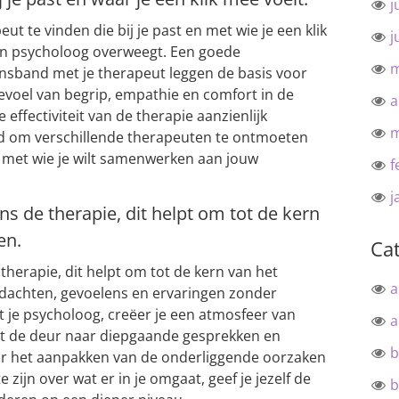
j
ut te vinden die bij je past en met wie je een klik
j
een psycholoog overweegt. Een goede
m
sband met je therapeut leggen de basis voor
gevoel van begrip, empathie en comfort in de
a
 effectiviteit van de therapie aanzienlijk
m
d om verschillende therapeuten te ontmoeten
t met wie je wilt samenwerken aan jouw
f
j
ns de therapie, dit helpt om tot de kern
en.
Ca
 therapie, dit helpt om tot de kern van het
a
dachten, gevoelens en ervaringen zonder
 je psycholoog, creëer je een atmosfeer van
a
nt de deur naar diepgaande gesprekken en
b
voor het aanpakken van de onderliggende oorzaken
 zijn over wat er in je omgaat, geef je jezelf de
b