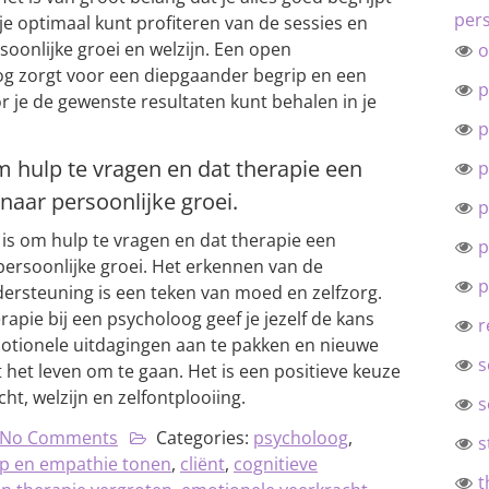
pers
je optimaal kunt profiteren van de sessies en
rsoonlijke groei en welzijn. Een open
o
g zorgt voor een diepgaander begrip en een
p
je de gewenste resultaten kunt behalen in je
p
m hulp te vragen en dat therapie een
p
naar persoonlijke groei.
p
is om hulp te vragen en dat therapie een
p
persoonlijke groei. Het erkennen van de
p
ersteuning is een teken van moed en zelfzorg.
rapie bij een psycholoog geef je jezelf de kans
r
emotionele uitdagingen aan te pakken en nieuwe
s
et leven om te gaan. Het is een positieve keuze
ht, welzijn en zelfontplooiing.
s
No Comments
Categories:
psycholoog
,
s
ip en empathie tonen
,
cliënt
,
cognitieve
t