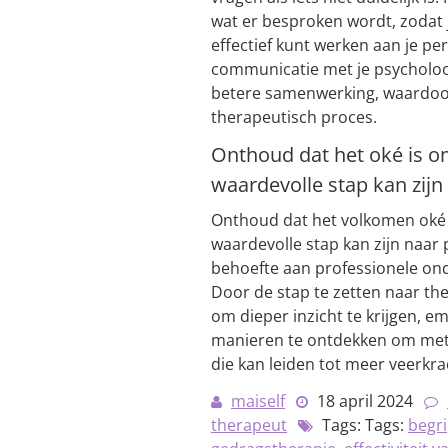
wat er besproken wordt, zodat 
effectief kunt werken aan je pe
communicatie met je psycholoo
betere samenwerking, waardoor 
therapeutisch proces.
Onthoud dat het oké is o
waardevolle stap kan zijn 
Onthoud dat het volkomen oké 
waardevolle stap kan zijn naar 
behoefte aan professionele ond
Door de stap te zetten naar the
om dieper inzicht te krijgen, 
manieren te ontdekken om met h
die kan leiden tot meer veerkrac
maiself
18 april 2024
therapeut
Tags: Tags:
begr