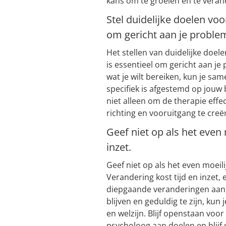
kans om te groeien en te veran
Stel duidelijke doelen voo
om gericht aan je proble
Het stellen van duidelijke doel
is essentieel om gericht aan je
wat je wilt bereiken, kun je sa
specifiek is afgestemd op jouw 
niet alleen om de therapie eff
richting en vooruitgang te creë
Geef niet op als het even 
inzet.
Geef niet op als het even moeili
Verandering kost tijd en inzet,
diepgaande veranderingen aan t
blijven en geduldig te zijn, kun
en welzijn. Blijf openstaan voo
psycholoog aan doelen en blijf 