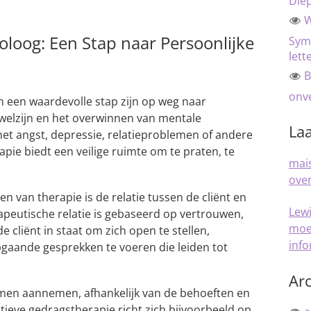
Die
W
oloog: Een Stap naar Persoonlijke
Sym
lett
B
onve
n een waardevolle stap zijn op weg naar
 welzijn en het overwinnen van mentale
Laa
met angst, depressie, relatieproblemen of andere
pie biedt een veilige ruimte om te praten, te
mais
over
n van therapie is de relatie tussen de cliënt en
Lew
peutische relatie is gebaseerd op vertrouwen,
moe
e cliënt in staat om zich open te stellen,
inf
gaande gesprekken te voeren die leiden tot
Arc
rmen aannemen, afhankelijk van de behoeften en
tieve gedragstherapie richt zich bijvoorbeeld op