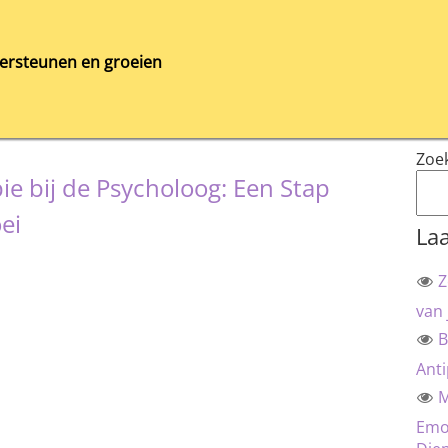
ersteunen en groeien
Zoe
ie bij de Psycholoog: Een Stap
ei
Laa
Z
van 
B
Anti
M
Emot