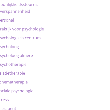
oonlijkheidsstoornis
verspannenheid
ersonal
raktijk voor psychologie
sychologisch centrum
sycholoog
sycholoog almere
sychotherapie
elatietherapie
chematherapie
ociale psychologie
tress
herapeut