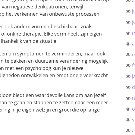
a
n van negatieve denkpatronen, terwijl
j
 op het verkennen van onbewuste processen.
j
n er ook andere vormen beschikbaar, zoals
m
of online therapie. Elke vorm heeft zijn eigen
fhankelijk van de situatie.
a
 alleen om symptomen te verminderen, maar ook
m
n te pakken en duurzame verandering mogelijk
f
n met een psycholoog kun je nieuwe
digheden ontwikkelen en emotionele veerkracht
j
d
oloog biedt een waardevolle kans om aan jezelf
n
n aan te gaan en stappen te zetten naar een meer
o
ering in je eigen welzijn en groei die op lange
.
s
a