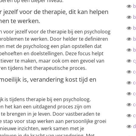
deren op een dieper niveau.
b
r jezelf voor de therapie, dit kan helpen
b
men te werken.
b
en voor jezelf voor de therapie bij een psycholoog
 problemen te werken. Door helder te definiëren
b
men met de psycholoog een plan opstellen dat
b
behoeften en doelstellingen. Deze focus helpt
ectiever te maken, maar ook om een gevoel van
c
ren tijdens het therapeutische proces.
c
moeilijk is, verandering kost tijd en
c
c
jk is tijdens therapie bij een psycholoog.
c
 en het kan een uitdagend proces zijn om
e brengen in je leven. Door vastberaden te
c
 je stap voor stap werken aan persoonlijke groei
d
r nieuwe inzichten, werk samen met je
geloven in de kracht van verandering. Met