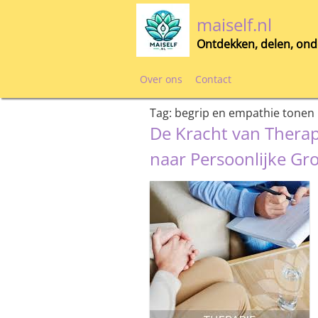
Skip
maiself.nl
to
content
Ontdekken, delen, ond
Over ons
Contact
Tag:
begrip en empathie tonen
De Kracht van Therap
naar Persoonlijke Gro