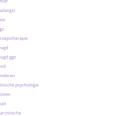
emdr
aalangst
bto
gz
roepstherapie
eugd
eugd ggz
ind
inderen
linische psychologie
osten
man
arcistische