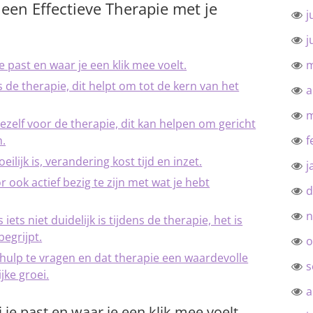
 een Effectieve Therapie met je
j
j
e past en waar je een klik mee voelt.
m
s de therapie, dit helpt om tot de kern van het
a
m
jezelf voor de therapie, dit kan helpen om gericht
n.
f
ilijk is, verandering kost tijd en inzet.
j
 ook actief bezig te zijn met wat je hebt
d
n
iets niet duidelijk is tijdens de therapie, het is
begrijpt.
o
hulp te vragen en dat therapie een waardevolle
s
jke groei.
a
 je past en waar je een klik mee voelt.