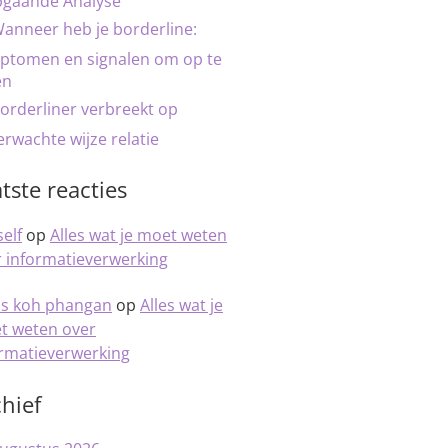
pgaande Analyse
anneer heb je borderline:
ptomen en signalen om op te
en
orderliner verbreekt op
rwachte wijze relatie
tste reacties
elf
op
Alles wat je moet weten
 informatieverwerking
is koh phangan
op
Alles wat je
t weten over
ormatieverwerking
hief