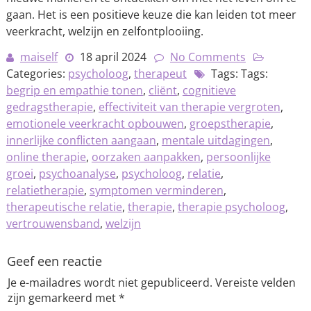
gaan. Het is een positieve keuze die kan leiden tot meer
veerkracht, welzijn en zelfontplooiing.
maiself
18 april 2024
No Comments
Categories:
psycholoog
,
therapeut
Tags: Tags:
begrip en empathie tonen
,
cliënt
,
cognitieve
gedragstherapie
,
effectiviteit van therapie vergroten
,
emotionele veerkracht opbouwen
,
groepstherapie
,
innerlijke conflicten aangaan
,
mentale uitdagingen
,
online therapie
,
oorzaken aanpakken
,
persoonlijke
groei
,
psychoanalyse
,
psycholoog
,
relatie
,
relatietherapie
,
symptomen verminderen
,
therapeutische relatie
,
therapie
,
therapie psycholoog
,
vertrouwensband
,
welzijn
Geef een reactie
Je e-mailadres wordt niet gepubliceerd.
Vereiste velden
zijn gemarkeerd met
*