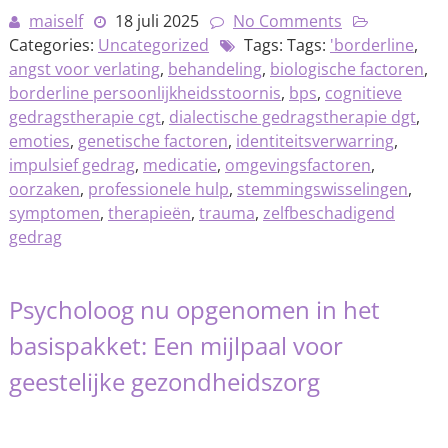
maiself
18 juli 2025
No Comments
Categories:
Uncategorized
Tags: Tags:
'borderline
,
angst voor verlating
,
behandeling
,
biologische factoren
,
borderline persoonlijkheidsstoornis
,
bps
,
cognitieve
gedragstherapie cgt
,
dialectische gedragstherapie dgt
,
emoties
,
genetische factoren
,
identiteitsverwarring
,
impulsief gedrag
,
medicatie
,
omgevingsfactoren
,
oorzaken
,
professionele hulp
,
stemmingswisselingen
,
symptomen
,
therapieën
,
trauma
,
zelfbeschadigend
gedrag
Psycholoog nu opgenomen in het
basispakket: Een mijlpaal voor
geestelijke gezondheidszorg