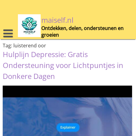
Skip
to
content
maiself.nl
Ontdekken, delen, ondersteunen en
groeien
Tag:
luisterend oor
Hulplijn Depressie: Gratis
Ondersteuning voor Lichtpuntjes in
Donkere Dagen