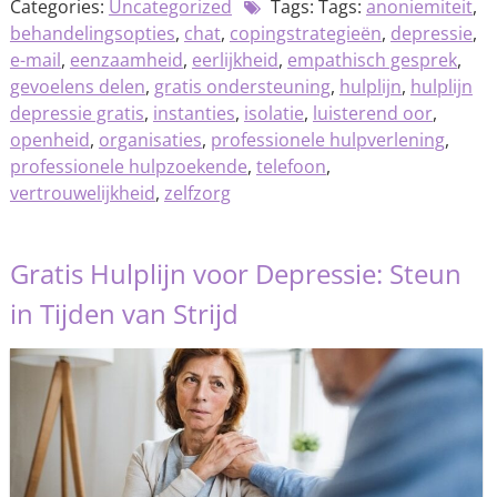
Categories:
Uncategorized
Tags: Tags:
anoniemiteit
,
behandelingsopties
,
chat
,
copingstrategieën
,
depressie
,
e-mail
,
eenzaamheid
,
eerlijkheid
,
empathisch gesprek
,
gevoelens delen
,
gratis ondersteuning
,
hulplijn
,
hulplijn
depressie gratis
,
instanties
,
isolatie
,
luisterend oor
,
openheid
,
organisaties
,
professionele hulpverlening
,
professionele hulpzoekende
,
telefoon
,
vertrouwelijkheid
,
zelfzorg
Gratis Hulplijn voor Depressie: Steun
in Tijden van Strijd