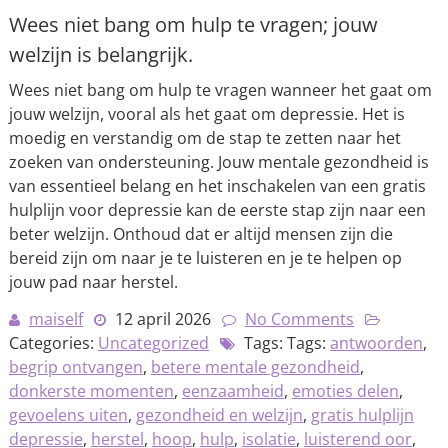
Wees niet bang om hulp te vragen; jouw
welzijn is belangrijk.
Wees niet bang om hulp te vragen wanneer het gaat om
jouw welzijn, vooral als het gaat om depressie. Het is
moedig en verstandig om de stap te zetten naar het
zoeken van ondersteuning. Jouw mentale gezondheid is
van essentieel belang en het inschakelen van een gratis
hulplijn voor depressie kan de eerste stap zijn naar een
beter welzijn. Onthoud dat er altijd mensen zijn die
bereid zijn om naar je te luisteren en je te helpen op
jouw pad naar herstel.
maiself
12 april 2026
No Comments
Categories:
Uncategorized
Tags: Tags:
antwoorden
,
begrip ontvangen
,
betere mentale gezondheid
,
donkerste momenten
,
eenzaamheid
,
emoties delen
,
gevoelens uiten
,
gezondheid en welzijn
,
gratis hulplijn
depressie
,
herstel
,
hoop
,
hulp
,
isolatie
,
luisterend oor
,