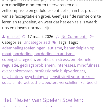
om moeilijke momenten te ervaren en dat
zelfcompassie en geduld essentieel zijn in het proces
van zelfacceptatie en groei. Geef jezelf de ruimte om te
leren en te groeien, en weet dat het een reis is waarbij
ups en downs normaal zijn.
maiself
17 maart 2026
No Comments
Categories:
Uncategorized
Tags: Tags:
ademhalingsoefeningen
,
autisme
,
behandelplan op
maat
,
borderline
,
borderline en autisme
,
copingstrategieën
,
emoties en stress
,
emotionele
regulatie
,
gedragsproblemen
,
interesses
,
mindfulness
,
overeenkomsten
,
professionele hulpverleners
,
psychiaters
,
psychologen
,
sensitiviteit voor prikkels
,
sociale interactie
,
therapeuten
,
verschillen
,
zelfbeeld
Het Plezier van Spelen Spellen: