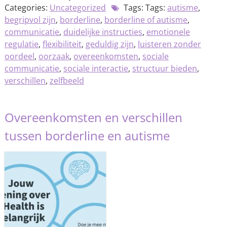
Categories:
Uncategorized
Tags: Tags:
autisme
,
begripvol zijn
,
borderline
,
borderline of autisme
,
communicatie
,
duidelijke instructies
,
emotionele
regulatie
,
flexibiliteit
,
geduldig zijn
,
luisteren zonder
oordeel
,
oorzaak
,
overeenkomsten
,
sociale
communicatie
,
sociale interactie
,
structuur bieden
,
verschillen
,
zelfbeeld
Overeenkomsten en verschillen
tussen borderline en autisme