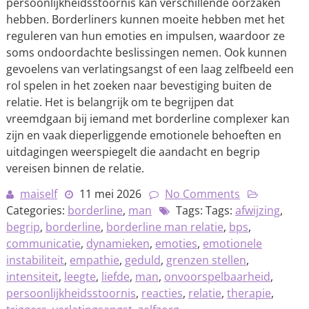
persoonlijkheidsstoornis kan verschillende oorzaken
hebben. Borderliners kunnen moeite hebben met het
reguleren van hun emoties en impulsen, waardoor ze
soms ondoordachte beslissingen nemen. Ook kunnen
gevoelens van verlatingsangst of een laag zelfbeeld een
rol spelen in het zoeken naar bevestiging buiten de
relatie. Het is belangrijk om te begrijpen dat
vreemdgaan bij iemand met borderline complexer kan
zijn en vaak dieperliggende emotionele behoeften en
uitdagingen weerspiegelt die aandacht en begrip
vereisen binnen de relatie.
maiself
11 mei 2026
No Comments
Categories:
borderline
,
man
Tags: Tags:
afwijzing
,
begrip
,
borderline
,
borderline man relatie
,
bps
,
communicatie
,
dynamieken
,
emoties
,
emotionele
instabiliteit
,
empathie
,
geduld
,
grenzen stellen
,
intensiteit
,
leegte
,
liefde
,
man
,
onvoorspelbaarheid
,
persoonlijkheidsstoornis
,
reacties
,
relatie
,
therapie
,