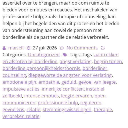
assertief over te brengen, maar ook om ruimte te
bieden voor emoties en reacties. Het inschakelen van
professionele hulp, zoals therapie of counseling, kan
helpen bij het begeleiden van dit proces en het bieden
van ondersteuning aan zowel de persoon met
borderline als de partner die de relatie verbreekt.
maiself
27 juli 2026
No Comments
Categories:
Uncategorized
Tags: Tags:
aantrekken
en afstoten bij borderline
,
angst verlating
,
begrip tonen
,
borderline persoonlijkheidsstoornis
,
borderliner
,
counseling
,
diepgewortelde angsten voor verlating
,
emotionele pijn
,
empathie
,
geduld
,
gevoel van leegte
,
impulsieve acties
,
innerlijke conflicten
,
instabiel
zelfbeeld
,
intense emoties
,
leegte ervaren
,
open
communiceren
,
professionele hulp
,
reguleren
gevoelens
,
relatie
,
stemmingswisselingen
,
therapie
,
verbreken relatie