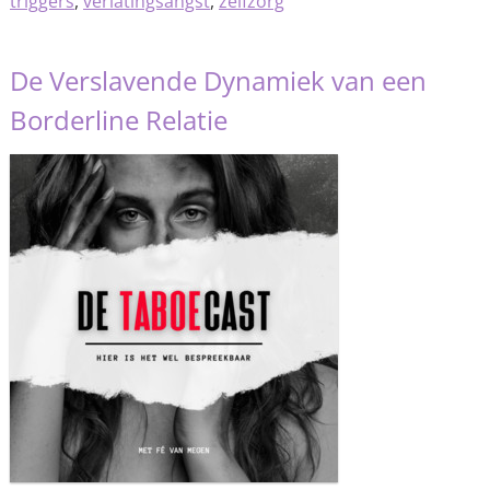
triggers
,
verlatingsangst
,
zelfzorg
De Verslavende Dynamiek van een
Borderline Relatie