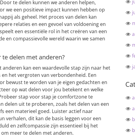
j
. Door te delen kunnen we anderen helpen,
oor we een positieve impact kunnen hebben op
j
happij als geheel. Het proces van delen kan
m
diepere relaties en een gevoel van voldoening en
peelt een essentiële rol in het creëren van een
a
de en compassievolle wereld waarin we samen
m
f
 te delen met anderen?
j
 anderen kan een waardevolle stap zijn naar het
s en het vergroten van verbondenheid. Een
oor bewust te worden van je eigen gedachten en
Ca
teer op wat delen voor jou betekent en welke
 Probeer stap voor stap je comfortzone te
a
n delen uit te proberen, zoals het delen van een
a
fs een materieel goed. Luister actief naar
un verhalen, dit kan de basis leggen voor een
b
uld en zelfcompassie zijn essentieel bij het
b
d om meer te delen met anderen.