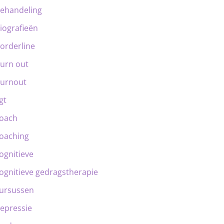
ehandeling
iografieën
orderline
urn out
urnout
gt
oach
oaching
ognitieve
ognitieve gedragstherapie
ursussen
epressie