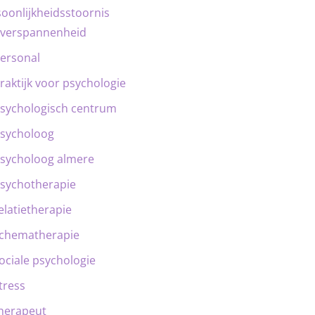
oonlijkheidsstoornis
verspannenheid
ersonal
raktijk voor psychologie
sychologisch centrum
sycholoog
sycholoog almere
sychotherapie
elatietherapie
chematherapie
ociale psychologie
tress
herapeut