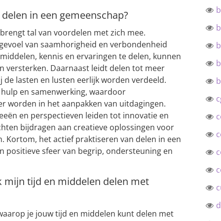
b
n delen in een gemeenschap?
b
brengt tal van voordelen met zich mee.
n gevoel van saamhorigheid en verbondenheid
b
iddelen, kennis en ervaringen te delen, kunnen
b
 versterken. Daarnaast leidt delen tot meer
ij de lasten en lusten eerlijk worden verdeeld.
b
e hulp en samenwerking, waardoor
c
r worden in het aanpakken van uitdagingen.
eeën en perspectieven leiden tot innovatie en
c
ichten bijdragen aan creatieve oplossingen voor
c
Kortom, het actief praktiseren van delen in een
 positieve sfeer van begrip, ondersteuning en
c
c
 mijn tijd en middelen delen met
c
d
 waarop je jouw tijd en middelen kunt delen met