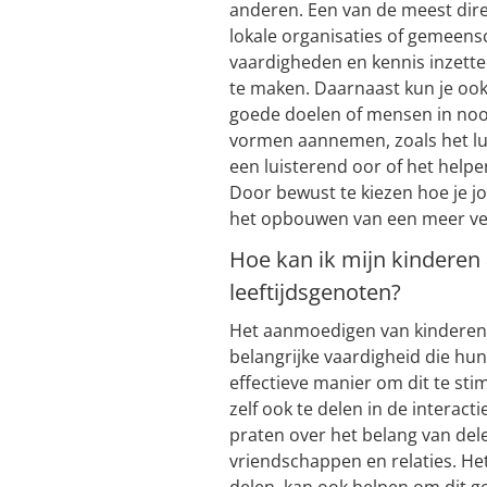
anderen. Een van de meest direc
lokale organisaties of gemeens
vaardigheden en kennis inzett
te maken. Daarnaast kun je oo
goede doelen of mensen in nood
vormen aannemen, zoals het lui
een luisterend oor of het he
Door bewust te kiezen hoe je jo
het opbouwen van een meer v
Hoe kan ik mijn kindere
leeftijdsgenoten?
Het aanmoedigen van kinderen 
belangrijke vaardigheid die hu
effectieve manier om dit te sti
zelf ook te delen in de interact
praten over het belang van del
vriendschappen en relaties. He