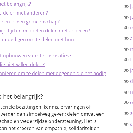
et belangrijk?
j
te delen met anderen?
j
 delen in een gemeenschap?
m
ijn tijd en middelen delen met anderen?
a
aanmoedigen om te delen met hun
m
et opbouwen van sterke relaties?
f
e niet willen delen?
j
manieren om te delen met degenen die het nodig
d
n
 het belangrijk?
o
teriële bezittingen, kennis, ervaringen of
s
 verder dan simpelweg geven; delen omvat een
schap en wederzijdse ondersteuning. Het is
a
aan het creëren van empathie, solidariteit en