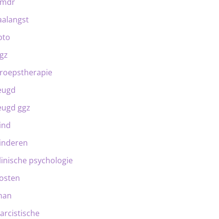
emdr
aalangst
bto
gz
roepstherapie
eugd
eugd ggz
ind
inderen
linische psychologie
osten
man
arcistische