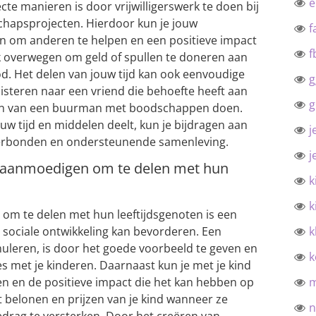
te manieren is door vrijwilligerswerk te doen bij
chapsprojecten. Hierdoor kun je jouw
f
en om anderen te helpen en een positieve impact
f
k overwegen om geld of spullen te doneren aan
. Het delen van jouw tijd kan ook eenvoudige
g
steren naar een vriend die behoefte heeft aan
g
lpen van een buurman met boodschappen doen.
uw tijd en middelen deelt, kun je bijdragen aan
j
erbonden en ondersteunende samenleving.
j
n aanmoedigen om te delen met hun
k
k
om te delen met hun leeftijdsgenoten is een
n sociale ontwikkeling kan bevorderen. Een
k
muleren, is door het goede voorbeeld te geven en
k
ies met je kinderen. Daarnaast kun je met je kind
en en de positieve impact die het kan hebben op
t belonen en prijzen van je kind wanneer ze
n