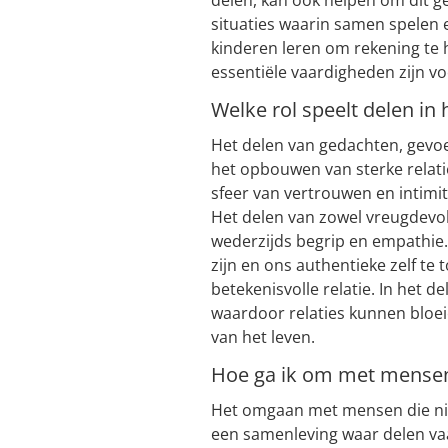
delen, kan ook helpen om dit g
situaties waarin samen spele
kinderen leren om rekening te
essentiële vaardigheden zijn vo
Welke rol speelt delen in
Het delen van gedachten, gevoel
het opbouwen van sterke relati
sfeer van vertrouwen en intimi
Het delen van zowel vreugdevol
wederzijds begrip en empathie. 
zijn en ons authentieke zelf te
betekenisvolle relatie. In het d
waardoor relaties kunnen bloe
van het leven.
Hoe ga ik om met mensen 
Het omgaan met mensen die niet 
een samenleving waar delen vaa