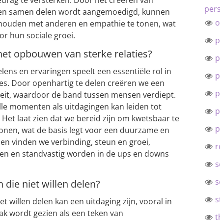
edrag te versterken. Door het creëren van
pers
n en samen delen wordt aangemoedigd, kunnen
o
 houden met anderen en empathie te tonen, wat
or hun sociale groei.
p
 het opbouwen van sterke relaties?
p
ens en ervaringen speelt een essentiële rol in
p
es. Door openhartig te delen creëren we een
p
teit, waardoor de band tussen mensen verdiept.
le momenten als uitdagingen kan leiden tot
p
Het laat zien dat we bereid zijn om kwetsbaar te
p
 tonen, wat de basis legt voor een duurzame en
elen vinden we verbinding, steun en groei,
r
ien en standvastig worden in de ups en downs
s
s
die niet willen delen?
s
willen delen kan een uitdaging zijn, vooral in
k wordt gezien als een teken van
t