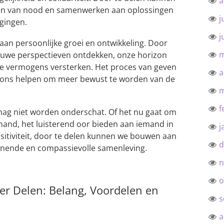
a
den van nood en samenwerken aan oplossingen
j
gingen.
j
aan persoonlijke groei en ontwikkeling. Door
m
ieuwe perspectieven ontdekken, onze horizon
e vermogens versterken. Het proces van geven
a
n ons helpen om meer bewust te worden van de
m
f
mag niet worden onderschat. Of het nu gaat om
hand, het luisterend oor bieden aan iemand in
j
sitiviteit, door te delen kunnen we bouwen aan
d
unende en compassievolle samenleving.
n
o
er Delen: Belang, Voordelen en
s
a