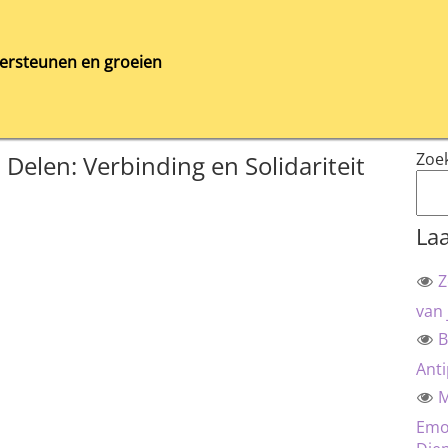
ersteunen en groeien
Zoe
Delen: Verbinding en Solidariteit
Laa
Z
van 
B
Anti
M
Emot