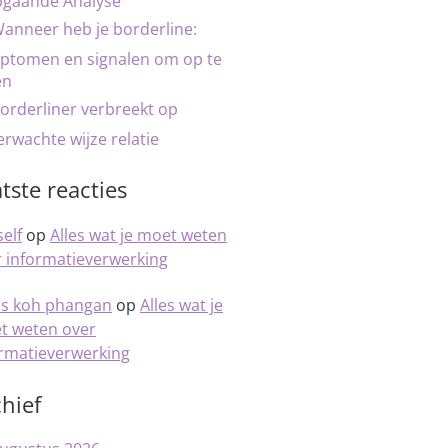
pgaande Analyse
anneer heb je borderline:
ptomen en signalen om op te
en
orderliner verbreekt op
rwachte wijze relatie
tste reacties
elf
op
Alles wat je moet weten
 informatieverwerking
is koh phangan
op
Alles wat je
t weten over
ormatieverwerking
hief