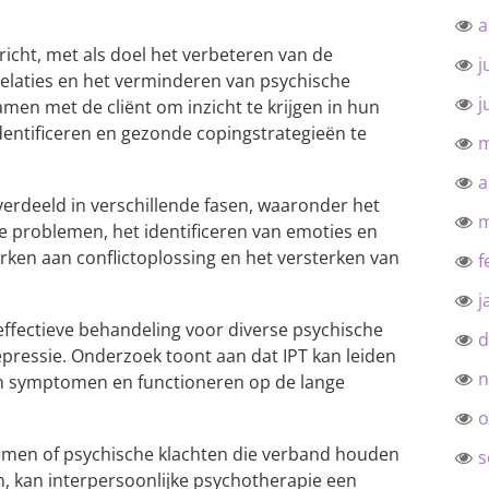
a
richt, met als doel het verbeteren van de
j
 relaties en het verminderen van psychische
j
men met de cliënt om inzicht te krijgen in hun
identificeren en gezonde copingstrategieën te
m
a
erdeeld in verschillende fasen, waaronder het
m
e problemen, het identificeren van emoties en
ken aan conflictoplossing en het versterken van
f
j
effectieve behandeling voor diverse psychische
d
pressie. Onderzoek toont aan dat IPT kan leiden
n
 in symptomen en functioneren op de lange
o
lemen of psychische klachten die verband houden
s
, kan interpersoonlijke psychotherapie een