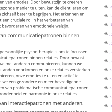
ten van emoties. Door bewustzijn te creëren
zonde manier te uiten, kan de cliënt leren om
 zichzelf beter te begrijpen. Het erkennen en
f
een cruciale rol in het verbeteren van
f
et bevorderen van emotionele welzijn.
g
 van communicatiepatronen binnen
g
j
rpersoonlijke psychotherapie is om te focussen
catiepatronen binnen relaties. Door bewust
j
 we met anderen communiceren, kunnen we
k
rstanden voorkomen en onze relaties versterken.
iceren, onze emoties te uiten en actief te
k
en we een gezondere en meer bevredigende
k
ken van problematische communicatiepatronen
rbondenheid en harmonie in onze relaties.
k
van interactiepatronen met anderen.