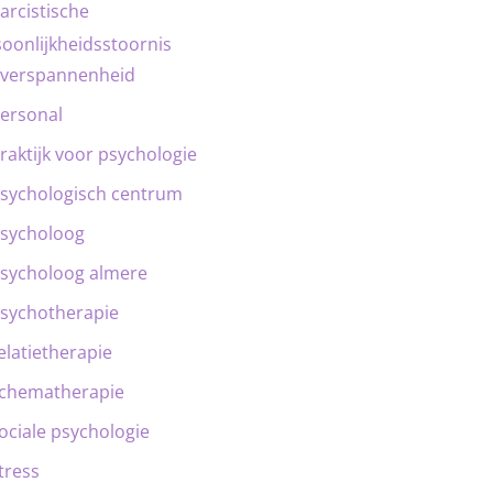
arcistische
oonlijkheidsstoornis
verspannenheid
ersonal
raktijk voor psychologie
sychologisch centrum
sycholoog
sycholoog almere
sychotherapie
elatietherapie
chematherapie
ociale psychologie
tress