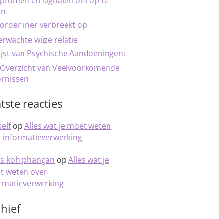
ptomen en signalen om op te
en
orderliner verbreekt op
rwachte wijze relatie
ijst van Psychische Aandoeningen:
 Overzicht van Veelvoorkomende
ornissen
tste reacties
elf
op
Alles wat je moet weten
 informatieverwerking
is koh phangan
op
Alles wat je
t weten over
ormatieverwerking
hief