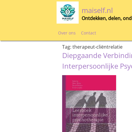
Skip
maiself.nl
to
content
Ontdekken, delen, ond
Over ons
Contact
Tag:
therapeut-cliëntrelatie
Diepgaande Verbindi
Interpersoonlijke Ps