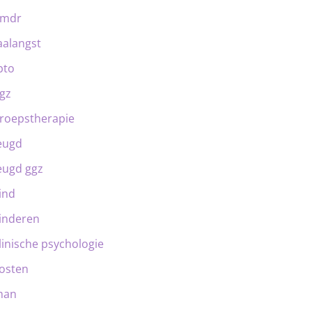
emdr
aalangst
bto
gz
roepstherapie
eugd
eugd ggz
ind
inderen
linische psychologie
osten
man