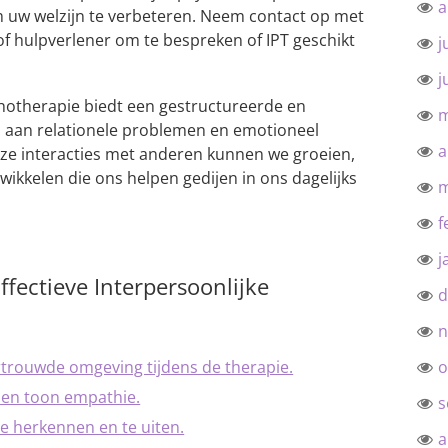
a
m uw welzijn te verbeteren. Neem contact op met
of hulpverlener om te bespreken of IPT geschikt
j
j
hotherapie biedt een gestructureerde en
m
n aan relationele problemen en emotioneel
a
nze interacties met anderen kunnen we groeien,
wikkelen die ons helpen gedijen in ons dagelijks
m
f
j
Effectieve Interpersoonlijke
d
n
ertrouwde omgeving tijdens de therapie.
o
t en toon empathie.
s
te herkennen en te uiten.
a