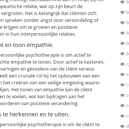
b
eutische relatie, wat op zijn beurt de
b
 vergroten. Het is belangrijk dat cliënten zich
en spreken zonder angst voor veroordeling of
b
e krijgen om te groeien en positieve
b
n in hun interpersoonlijke relaties.
b
ënt en toon empathie.
b
persoonlijke psychotherapie is om actief te
echte empathie te tonen. Door actief te luisteren,
c
rvaringen en gevoelens van de cliënt serieus
c
lt een cruciale rol bij het opbouwen van een
en het creëren van een veilige omgeving waarin
c
jen. Het tonen van empathie kan de cliënt
c
n te voelen, wat kan bijdragen aan het
vorderen van positieve verandering.
c
 te herkennen en te uiten.
c
rpersoonlijke psychotherapie is om de cliënt te
d