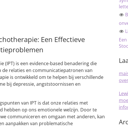
Sym
lett
B
onve
L
chotherapie: Een Effectieve
Een
Sto
atieproblemen
Laa
ie (IPT) is een evidence-based benadering die
an de relaties en communicatiepatronen van
mais
pie is ontwikkeld om te helpen bij verschillende
over
e bij depressie, angststoornissen en
Lew
moe
gspunten van IPT is dat onze relaties met
inf
ed hebben op ons emotionele welzijn. Door te
p we communiceren en omgaan met anderen, kan
Arc
en en aanpakken van problematische