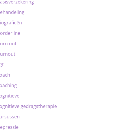
asisverzekering
ehandeling
iografieën
orderline
urn out
urnout
gt
oach
oaching
ognitieve
ognitieve gedragstherapie
ursussen
epressie