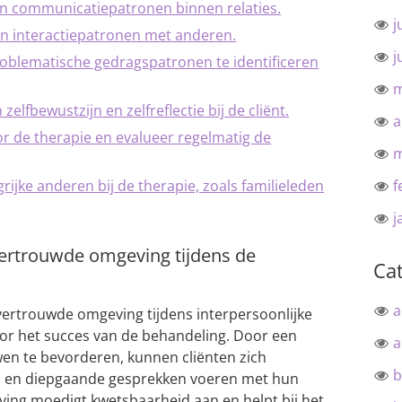
an communicatiepatronen binnen relaties.
j
an interactiepatronen met anderen.
j
oblematische gedragspatronen te identificeren
m
elfbewustzijn en zelfreflectie bij de cliënt.
a
or de therapie en evalueer regelmatig de
m
rijke anderen bij de therapie, zoals familieleden
f
j
 vertrouwde omgeving tijdens de
Ca
a
 vertrouwde omgeving tijdens interpersoonlijke
oor het succes van de behandeling. Door een
a
wen te bevorderen, kunnen cliënten zich
b
n en diepgaande gesprekken voeren met hun
ving moedigt kwetsbaarheid aan en helpt bij het