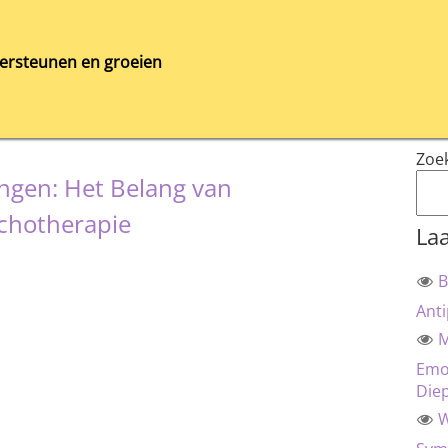
ersteunen en groeien
Zoe
ngen: Het Belang van
ychotherapie
Laa
B
Anti
M
Emot
Die
W