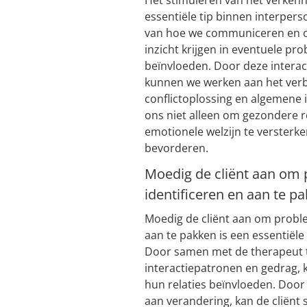
Het stimuleren van het verken
essentiële tip binnen interper
van hoe we communiceren en 
inzicht krijgen in eventuele pr
beïnvloeden. Door deze interac
kunnen we werken aan het ver
conflictoplossing en algemene 
ons niet alleen om gezondere 
emotionele welzijn te versterk
bevorderen.
Moedig de cliënt aan om
identificeren en aan te p
Moedig de cliënt aan om probl
aan te pakken is een essentiële
Door samen met de therapeut t
interactiepatronen en gedrag, k
hun relaties beïnvloeden. Doo
aan verandering, kan de cliën