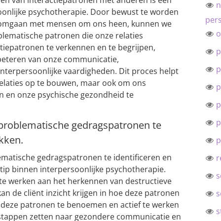
nen van interactiepatronen met anderen is een
n
soonlijke psychotherapie. Door bewust te worden
pers
omgaan met mensen om ons heen, kunnen we
o
oblematische patronen die onze relaties
tiepatronen te verkennen en te begrijpen,
p
beteren van onze communicatie,
p
interpersoonlijke vaardigheden. Dit proces helpt
relaties op te bouwen, maar ook om ons
p
en en onze psychische gezondheid te
p
p
 problematische gedragspatronen te
akken.
p
ematische gedragspatronen te identificeren en
r
 tip binnen interpersoonlijke psychotherapie.
s
e werken aan het herkennen van destructieve
an de cliënt inzicht krijgen in hoe deze patronen
s
r deze patronen te benoemen en actief te werken
s
t stappen zetten naar gezondere communicatie en