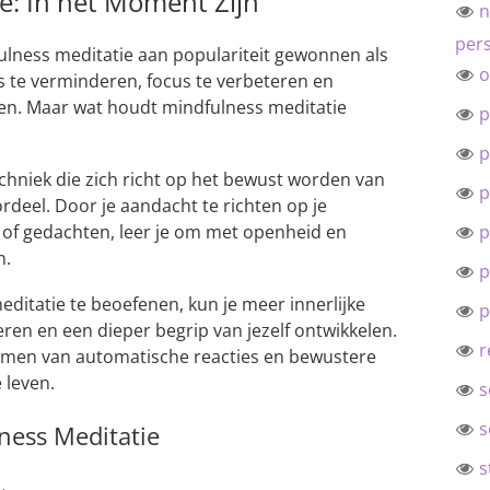
e: In het Moment Zijn
n
pers
ulness meditatie aan populariteit gewonnen als
o
s te verminderen, focus te verbeteren en
ren. Maar wat houdt mindfulness meditatie
p
p
echniek die zich richt op het bewust worden van
p
deel. Door je aandacht te richten op je
 of gedachten, leer je om met openheid en
p
n.
p
ditatie te beoefenen, kun je meer innerlijke
p
eren en een dieper begrip van jezelf ontwikkelen.
r
e komen van automatische reacties en bewustere
 leven.
s
s
ness Meditatie
s