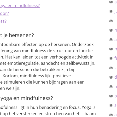
a
yoga en mindfulness?
j
voor?
j
ess?
m
t je hersenen?
a
antoonbare effecten op de hersenen. Onderzoek
m
fening van mindfulness de structuur en functie
 Het kan leiden tot een verhoogde activiteit in
f
et emotieregulatie, aandacht en zelfbewustzijn,
j
n van de hersenen die betrokken zijn bij
 Kortom, mindfulness lijkt positieve
d
te stimuleren die kunnen bijdragen aan een
n
n welzijn.
o
n yoga en mindfulness?
s
dfulness ligt in hun benadering en focus. Yoga is
cht op het versterken en stretchen van het lichaam
a