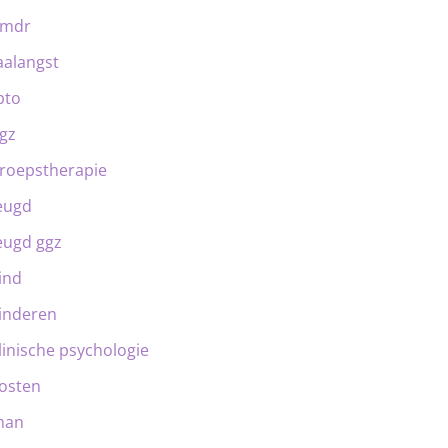
emdr
aalangst
bto
gz
roepstherapie
eugd
eugd ggz
ind
inderen
linische psychologie
osten
man