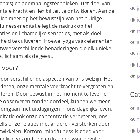
ana’s) en ademhalingstechnieken. Het doel van
j
tale kracht en flexibiliteit te ontwikkelen. Aan de
zich meer op het bewustzijn van het huidige
j
ulness-meditatie legt de nadruk op het
m
ies en lichamelijke sensaties, met als doel
erheid te cultiveren. Hoewel yoga vaak elementen
a
 twee verschillende benaderingen die elk unieke
m
t lichaam als de geest.
f
 voor?
j
voor verschillende aspecten van ons welzijn. Het
nderen, onze mentale veerkracht te vergroten en
Ca
eteren. Door bewust in het moment te leven en
te observeren zonder oordeel, kunnen we meer
a
r omgaan met uitdagingen in ons dagelijks leven.
itatie ook onze concentratie verbeteren, ons
a
elfs onze relaties met anderen versterken door
b
twikkelen. Kortom, mindfulness is goed voor
hamelijke gezondheid en kan een waardevolle