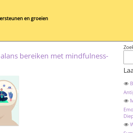
ersteunen en groeien
Zoe
alans bereiken met mindfulness-
Laa
B
Anti
M
Emot
Die
W