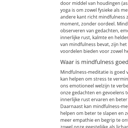
door middel van houdingen (as
yoga is om zowel fysieke als men
andere kant richt mindfulness 
moment, zonder oordeel. Mindf
observeren van gedachten, emot
innerlijke rust, kalmte en held
van mindfulness bevat, zijn het
voordelen bieden voor zowel he
Waar is mindfulness goed
Mindfulness-meditatie is goed 
kan helpen om stress te vermi
ons emotioneel welzijn te verb
onze gedachten en gevoelens 
innerlijke rust ervaren en bete
Daarnaast kan mindfulness-med
helpen om beter te slapen en z
meer empathie en begrip te on
zowel onze geestelijke als lic