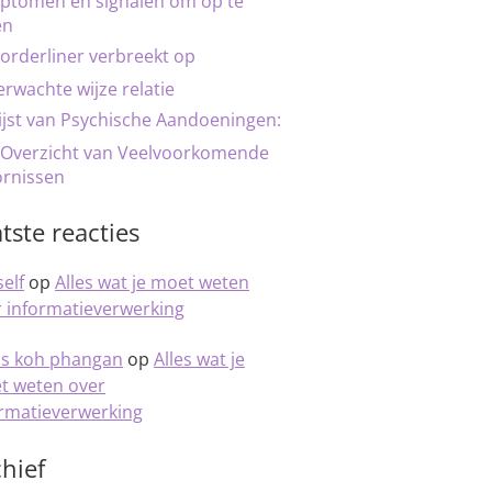
ptomen en signalen om op te
en
orderliner verbreekt op
rwachte wijze relatie
ijst van Psychische Aandoeningen:
 Overzicht van Veelvoorkomende
ornissen
tste reacties
elf
op
Alles wat je moet weten
 informatieverwerking
is koh phangan
op
Alles wat je
t weten over
ormatieverwerking
hief