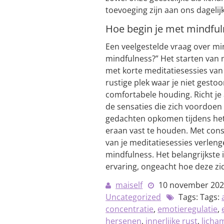
toevoeging zijn aan ons dagelijk
Hoe begin je met mindful
Een veelgestelde vraag over min
mindfulness?” Het starten van 
met korte meditatiesessies van
rustige plek waar je niet gestoo
comfortabele houding. Richt j
de sensaties die zich voordoen 
gedachten opkomen tijdens het
eraan vast te houden. Met cons
van je meditatiesessies verlen
mindfulness. Het belangrijkste 
ervaring, ongeacht hoe deze zi
maiself
10 november 20
Uncategorized
Tags: Tags:
concentratie
,
emotieregulatie
,
hersenen
,
innerlijke rust
,
licham