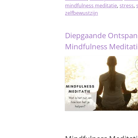
mindfulness meditatie
,
stress
,
zelfbewustzijn
Diepgaande Ontspann
Mindfulness Meditat