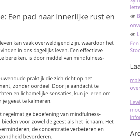
Sym
lett
: Een pad naar innerlijke rust en
B
onve
L
leven kan vaak overweldigend zijn, waardoor het
Een
 vinden in ons dagelijks leven. Een effectieve
Sto
te bereiken, is door middel van mindfulness-
Laa
uwenoude praktijk die zich richt op het
mais
ment, zonder oordeel. Door je aandacht te
over
hten en lichamelijke sensaties, kun je leren om
 je geest te kalmeren.
Lew
moe
 regelmatige beoefening van mindfulness-
inf
n bieden voor zowel de geest als het lichaam. Het
 verminderen, de concentratie verbeteren en
Arc
gezondheid bevorderen.