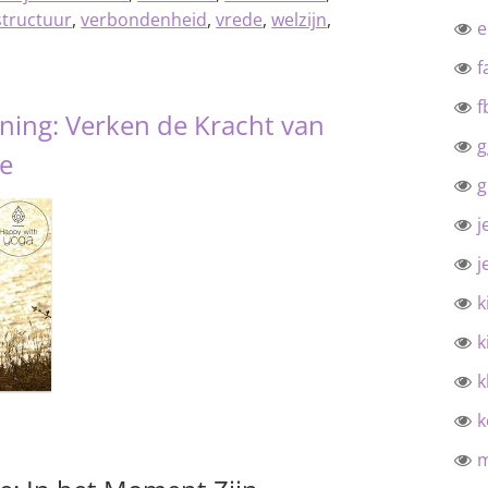
structuur
,
verbondenheid
,
vrede
,
welzijn
,
f
f
ing: Verken de Kracht van
g
ie
g
j
j
k
k
k
k