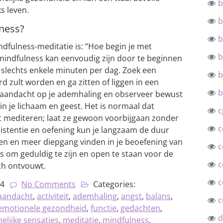
b
s leven.
b
ness?
b
dfulness-meditatie is: “Hoe begin je met
b
mindfulness kan eenvoudig zijn door te beginnen
 slechts enkele minuten per dag. Zoek een
b
rd zult worden en ga zitten of liggen in een
b
e aandacht op je ademhaling en observeer bewust
in je lichaam en geest. Het is normaal dat
c
 mediteren; laat ze gewoon voorbijgaan zonder
c
istentie en oefening kun je langzaam de duur
gen en meer diepgang vinden in je beoefening van
c
is om geduldig te zijn en open te staan voor de
c
ch ontvouwt.
c
24
No Comments
Categories:
aandacht
,
activiteit
,
ademhaling
,
angst
,
balans
,
c
emotionele gezondheid
,
functie
,
gedachten
,
d
elijke sensaties
,
meditatie
,
mindfulness
,