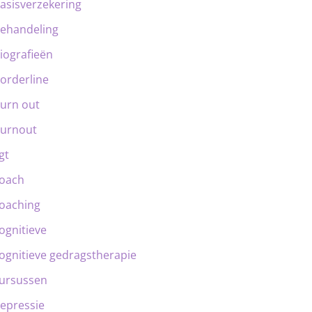
asisverzekering
ehandeling
iografieën
orderline
urn out
urnout
gt
oach
oaching
ognitieve
ognitieve gedragstherapie
ursussen
epressie