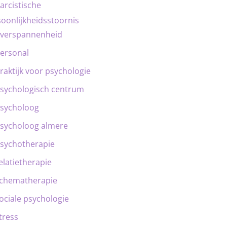
arcistische
oonlijkheidsstoornis
verspannenheid
ersonal
raktijk voor psychologie
sychologisch centrum
sycholoog
sycholoog almere
sychotherapie
elatietherapie
chematherapie
ociale psychologie
tress