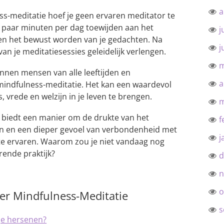
a
s-meditatie hoef je geen ervaren meditator te
en paar minuten per dag toewijden aan het
j
en het bewust worden van je gedachten. Na
j
van je meditatiesessies geleidelijk verlengen.
m
nnen mensen van alle leeftijden en
a
mindfulness-meditatie. Het kan een waardevol
 vrede en welzijn in je leven te brengen.
m
 biedt een manier om de drukte van het
f
en en een dieper gevoel van verbondenheid met
j
 te ervaren. Waarom zou je niet vandaag nog
ende praktijk?
d
n
o
er Mindfulness-Meditatie
s
je hersenen?