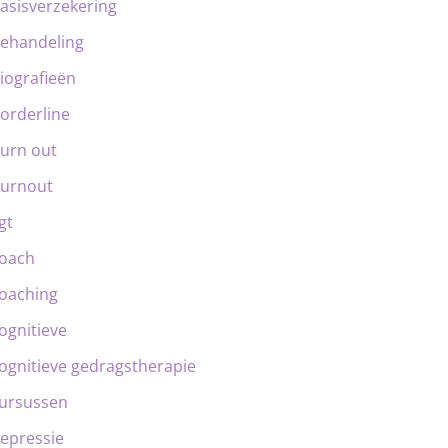
asisverzekering
ehandeling
iografieën
orderline
urn out
urnout
gt
oach
oaching
ognitieve
ognitieve gedragstherapie
ursussen
epressie