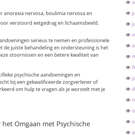
a
j
 anorexia nervosa, boulimia nervosa en
door verstoord eetgedrag en lichaamsbeeld.
j
m
 aandoeningen serieus te nemen en professionele
a
et de juiste behandeling en ondersteuning is het
deze stoornissen en een betere kwaliteit van
m
f
cifieke psychische aandoeningen en
j
echt bij een gekwalificeerde zorgverlener of
d
erkeerd om hulp te vragen als je worstelt met je
n
o
s
oor het Omgaan met Psychische
a