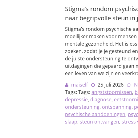
Stigma’s rondom psychis
naar begripvolle steun in
Stigma’s rondom psychische a
moeilijker maken voor mensen 
mentale gezondheid. Het is ess
zoeken, zodat je je gesteund 
de juiste ondersteuning te ont
uitdagingen die gepaard gaan 
een leven van welzijn en veerkr
maiself
25 juli 2026
N
Tags: Tags:
angststoornissen
,
b
depressie
,
diagnose
,
eetstoorn
ondersteuning
,
ontspanning
,
p
psychische aandoeningen
,
psyc
slaap
,
steun ontvangen
,
stress