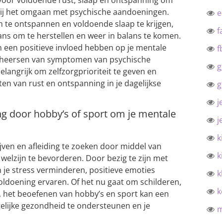
 bij het omgaan met psychische aandoeningen.
m te ontspannen en voldoende slaap te krijgen,
f
kans om te herstellen en weer in balans te komen.
 een positieve invloed hebben op je mentale
f
 beheersen van symptomen van psychische
g
langrijk om zelfzorgprioriteit te geven en
n van rust en ontspanning in je dagelijkse
g
j
ding door hobby’s of sport om je mentale
j
k
lijven en afleiding te zoeken door middel van
k
welzijn te bevorderen. Door bezig te zijn met
kun je stress verminderen, positieve emoties
k
oldoening ervaren. Of het nu gaat om schilderen,
k
, het beoefenen van hobby’s en sport kan een
telijke gezondheid te ondersteunen en je