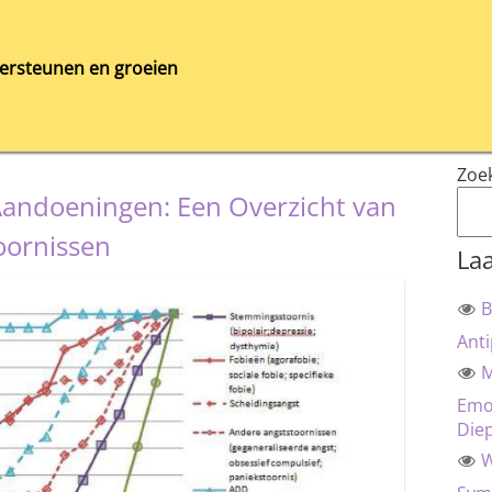
ersteunen en groeien
Zoe
 Aandoeningen: Een Overzicht van
oornissen
Laa
B
Anti
M
Emot
Die
W