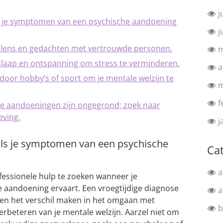
j
ls je symptomen van een psychische aandoening
j
oelens en gedachten met vertrouwde personen.
m
slaap en ontspanning om stress te verminderen.
a
ng door hobby’s of sport om je mentale welzijn te
m
f
e aandoeningen zijn ongegrond; zoek naar
eving.
j
als je symptomen van een psychische
Ca
a
fessionele hulp te zoeken wanneer je
aandoening ervaart. Een vroegtijdige diagnose
a
en het verschil maken in het omgaan met
b
rbeteren van je mentale welzijn. Aarzel niet om