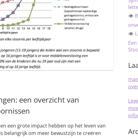
Sym
lett
B
onve
L
Een
Sto
Laa
mais
over
gen: een overzicht van
Lew
moe
ornissen
inf
en een grote impact hebben op het leven van
Arc
s belangrijk om meer bewustzijn te creëren