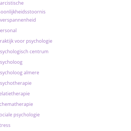
arcistische
oonlijkheidsstoornis
verspannenheid
ersonal
raktijk voor psychologie
sychologisch centrum
sycholoog
sycholoog almere
sychotherapie
elatietherapie
chematherapie
ociale psychologie
tress