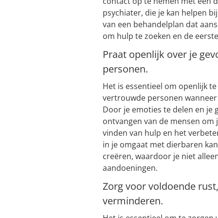
contact op te nemen met een d
psychiater, die je kan helpen bi
van een behandelplan dat aanslu
om hulp te zoeken en de eerste 
Praat openlijk over je g
personen.
Het is essentieel om openlijk t
vertrouwde personen wanneer 
Door je emoties te delen en je 
ontvangen van de mensen om je 
vinden van hulp en het verbeter
in je omgaat met dierbaren ka
creëren, waardoor je niet alleen
aandoeningen.
Zorg voor voldoende rust
verminderen.
Het is essentieel om te zorgen