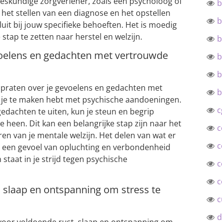
eskundige zorgverlener, zoals een psycholoog of
b
j het stellen van een diagnose en het opstellen
b
it bij jouw specifieke behoeften. Het is moedig
stap te zetten naar herstel en welzijn.
b
evoelens en gedachten met vertrouwde
b
b
e praten over je gevoelens en gedachten met
b
je te maken hebt met psychische aandoeningen.
c
gedachten te uiten, kun je steun en begrip
heen. Dit kan een belangrijke stap zijn naar het
c
en van je mentale welzijn. Het delen van wat er
c
n een gevoel van opluchting en verbondenheid
 staat in je strijd tegen psychische
c
c
, slaap en ontspanning om stress te
c
d
 voor voldoende rust, slaap en ontspanning om