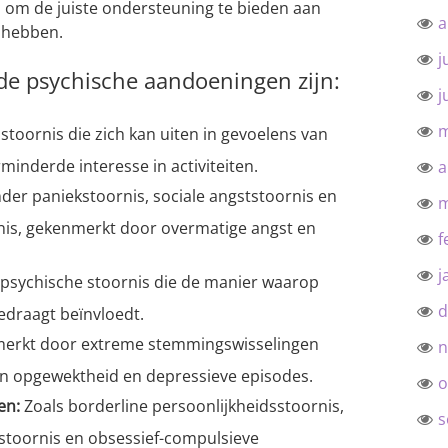
om de juiste ondersteuning te bieden aan
a
 hebben.
j
e psychische aandoeningen zijn:
j
m
oornis die zich kan uiten in gevoelens van
minderde interesse in activiteiten.
a
er paniekstoornis, sociale angststoornis en
m
nis, gekenmerkt door overmatige angst en
f
j
 psychische stoornis die de manier waarop
d
edraagt beïnvloedt.
rkt door extreme stemmingswisselingen
n
n opgewektheid en depressieve episodes.
o
en:
Zoals borderline persoonlijkheidsstoornis,
s
sstoornis en obsessief-compulsieve