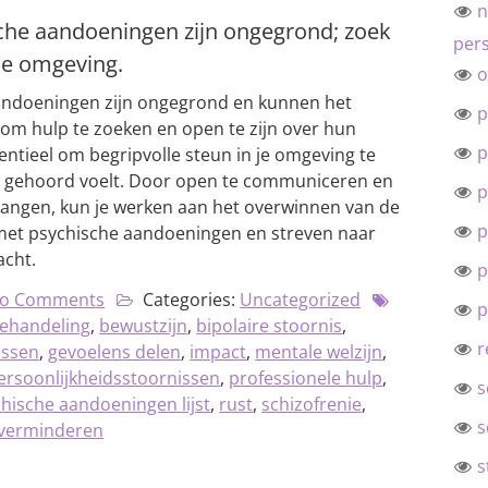
n
che aandoeningen zijn ongegrond; zoek
pers
 je omgeving.
o
andoeningen zijn ongegrond en kunnen het
p
om hulp te zoeken en open te zijn over hun
p
entieel om begripvolle steun in je omgeving te
en gehoord voelt. Door open te communiceren en
p
vangen, kun je werken aan het overwinnen van de
p
met psychische aandoeningen en streven naar
acht.
p
o Comments
Categories:
Uncategorized
p
ehandeling
,
bewustzijn
,
bipolaire stoornis
,
r
issen
,
gevoelens delen
,
impact
,
mentale welzijn
,
ersoonlijkheidsstoornissen
,
professionele hulp
,
s
hische aandoeningen lijst
,
rust
,
schizofrenie
,
s
 verminderen
s