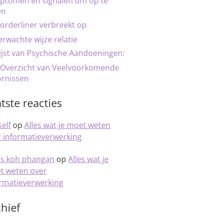
ptomen en signalen om op te
en
orderliner verbreekt op
rwachte wijze relatie
ijst van Psychische Aandoeningen:
 Overzicht van Veelvoorkomende
ornissen
tste reacties
elf
op
Alles wat je moet weten
 informatieverwerking
is koh phangan
op
Alles wat je
t weten over
ormatieverwerking
hief