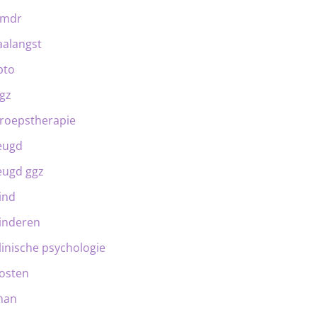
emdr
aalangst
bto
gz
roepstherapie
eugd
eugd ggz
ind
inderen
linische psychologie
osten
man