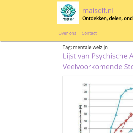
Skip
maiself.nl
to
content
Ontdekken, delen, ond
Over ons
Contact
Tag:
mentale welzijn
Lijst van Psychische
Veelvoorkomende St