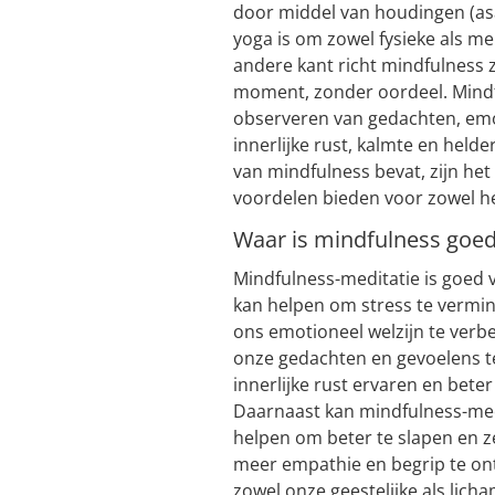
door middel van houdingen (as
yoga is om zowel fysieke als men
andere kant richt mindfulness 
moment, zonder oordeel. Mindf
observeren van gedachten, emot
innerlijke rust, kalmte en held
van mindfulness bevat, zijn het
voordelen bieden voor zowel he
Waar is mindfulness goed
Mindfulness-meditatie is goed 
kan helpen om stress te vermi
ons emotioneel welzijn te verb
onze gedachten en gevoelens 
innerlijke rust ervaren en bete
Daarnaast kan mindfulness-med
helpen om beter te slapen en z
meer empathie en begrip te on
zowel onze geestelijke als lic