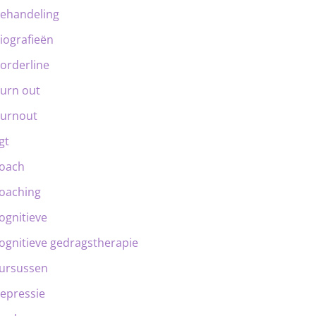
ehandeling
iografieën
orderline
urn out
urnout
gt
oach
oaching
ognitieve
ognitieve gedragstherapie
ursussen
epressie