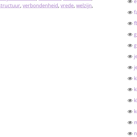
structuur
,
verbondenheid
,
vrede
,
welzijn
,
f
f
g
g
j
j
k
k
k
k
n