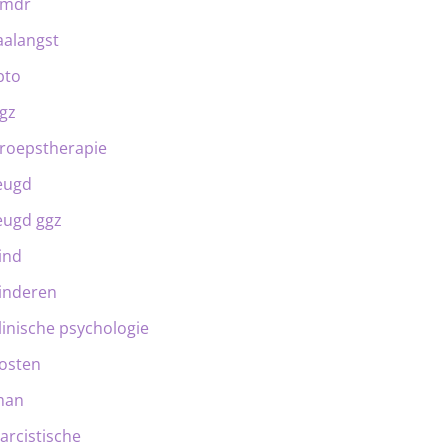
emdr
aalangst
bto
gz
roepstherapie
eugd
eugd ggz
ind
inderen
linische psychologie
osten
man
arcistische