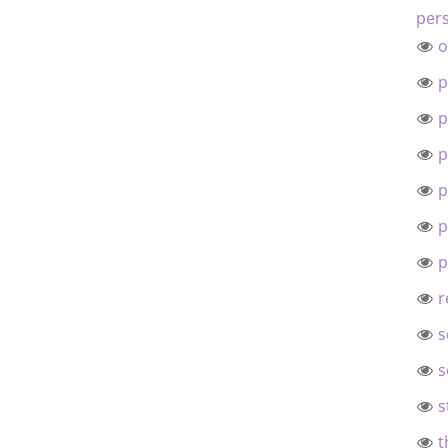
pers
o
p
p
p
p
p
p
r
s
s
s
t