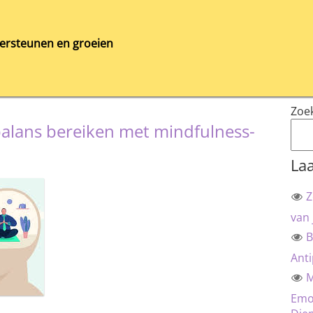
ersteunen en groeien
Zoe
alans bereiken met mindfulness-
Laa
Z
van 
B
Anti
M
Emot