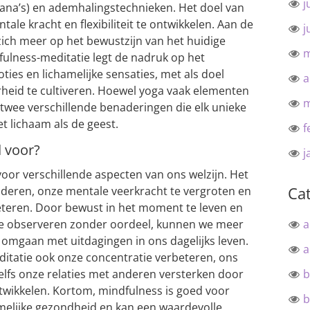
j
ana’s) en ademhalingstechnieken. Het doel van
tale kracht en flexibiliteit te ontwikkelen. Aan de
j
zich meer op het bewustzijn van het huidige
m
ulness-meditatie legt de nadruk op het
ies en lichamelijke sensaties, met als doel
a
erheid te cultiveren. Hoewel yoga vaak elementen
m
 twee verschillende benaderingen die elk unieke
t lichaam als de geest.
f
 voor?
j
voor verschillende aspecten van ons welzijn. Het
Ca
nderen, onze mentale veerkracht te vergroten en
eteren. Door bewust in het moment te leven en
te observeren zonder oordeel, kunnen we meer
a
r omgaan met uitdagingen in ons dagelijks leven.
a
itatie ook onze concentratie verbeteren, ons
elfs onze relaties met anderen versterken door
b
twikkelen. Kortom, mindfulness is goed voor
b
hamelijke gezondheid en kan een waardevolle