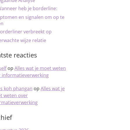
pgaande Analyse
anneer heb je borderline:
ptomen en signalen om op te
en
orderliner verbreekt op
rwachte wijze relatie
tste reacties
elf
op
Alles wat je moet weten
 informatieverwerking
is koh phangan
op
Alles wat je
t weten over
ormatieverwerking
hief