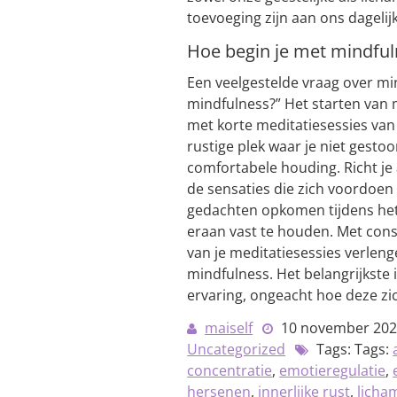
toevoeging zijn aan ons dagelijk
Hoe begin je met mindful
Een veelgestelde vraag over min
mindfulness?” Het starten van 
met korte meditatiesessies van
rustige plek waar je niet gestoo
comfortabele houding. Richt j
de sensaties die zich voordoen 
gedachten opkomen tijdens het
eraan vast te houden. Met cons
van je meditatiesessies verlen
mindfulness. Het belangrijkste 
ervaring, ongeacht hoe deze zi
maiself
10 november 20
Uncategorized
Tags: Tags:
concentratie
,
emotieregulatie
,
hersenen
,
innerlijke rust
,
licham