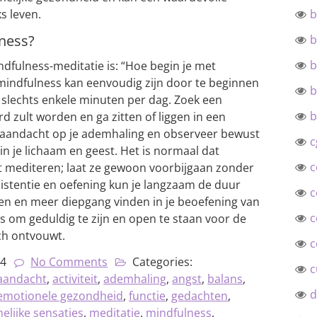
s leven.
b
ness?
b
b
dfulness-meditatie is: “Hoe begin je met
mindfulness kan eenvoudig zijn door te beginnen
b
 slechts enkele minuten per dag. Zoek een
b
rd zult worden en ga zitten of liggen in een
e aandacht op je ademhaling en observeer bewust
c
in je lichaam en geest. Het is normaal dat
c
 mediteren; laat ze gewoon voorbijgaan zonder
istentie en oefening kun je langzaam de duur
c
gen en meer diepgang vinden in je beoefening van
c
is om geduldig te zijn en open te staan voor de
ch ontvouwt.
c
24
No Comments
Categories:
c
aandacht
,
activiteit
,
ademhaling
,
angst
,
balans
,
d
emotionele gezondheid
,
functie
,
gedachten
,
elijke sensaties
,
meditatie
,
mindfulness
,