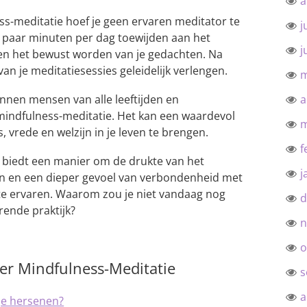
a
s-meditatie hoef je geen ervaren meditator te
j
en paar minuten per dag toewijden aan het
j
en het bewust worden van je gedachten. Na
van je meditatiesessies geleidelijk verlengen.
m
nnen mensen van alle leeftijden en
a
mindfulness-meditatie. Het kan een waardevol
m
 vrede en welzijn in je leven te brengen.
f
 biedt een manier om de drukte van het
j
en en een dieper gevoel van verbondenheid met
 te ervaren. Waarom zou je niet vandaag nog
d
ende praktijk?
n
o
er Mindfulness-Meditatie
s
a
je hersenen?