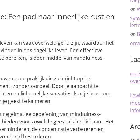
Die
W
: Een pad naar innerlijke rust en
Sym
lett
B
leven kan vaak overweldigend zijn, waardoor het
onve
 vinden in ons dagelijks leven. Een effectieve
te bereiken, is door middel van mindfulness-
Laa
mais
uwenoude praktijk die zich richt op het
over
ment, zonder oordeel. Door je aandacht te
hten en lichamelijke sensaties, kun je leren om
Lew
 je geest te kalmeren.
moe
inf
 regelmatige beoefening van mindfulness-
n bieden voor zowel de geest als het lichaam. Het
Arc
 verminderen, de concentratie verbeteren en
gezondheid bevorderen.