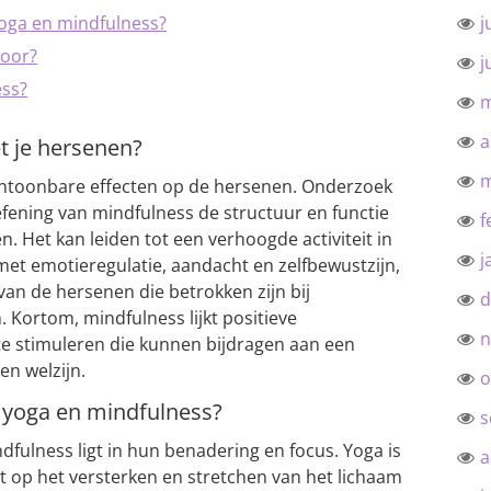
yoga en mindfulness?
j
voor?
j
ess?
m
a
t je hersenen?
m
antoonbare effecten op de hersenen. Onderzoek
fening van mindfulness de structuur en functie
f
 Het kan leiden tot een verhoogde activiteit in
j
et emotieregulatie, aandacht en zelfbewustzijn,
n van de hersenen die betrokken zijn bij
d
 Kortom, mindfulness lijkt positieve
n
te stimuleren die kunnen bijdragen aan een
n welzijn.
o
n yoga en mindfulness?
s
dfulness ligt in hun benadering en focus. Yoga is
a
cht op het versterken en stretchen van het lichaam