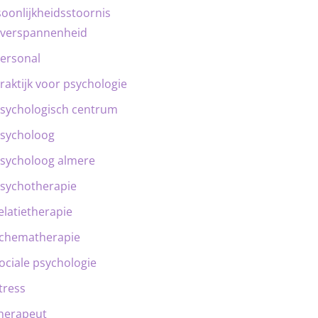
oonlijkheidsstoornis
verspannenheid
ersonal
raktijk voor psychologie
sychologisch centrum
sycholoog
sycholoog almere
sychotherapie
elatietherapie
chematherapie
ociale psychologie
tress
herapeut