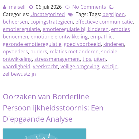
maiself
06 juli 2026
No Comments
Categories:
Uncategorized
Tags: Tags:
begrijpen
,
beheersen
,
copingstrategieën
,
effectieve communicatie
,
emotieregulatie
,
emotieregulatie bij kinderen
,
emoties
benoemen
,
emotionele ontwikkeling
,
empathie
,
gezonde emotieregulatie
,
goed voorbeeld
,
kinderen
,
opvoeders
,
ouders
,
relaties met anderen
,
sociale
ontwikkeling
,
stressmanagement
,
tips
,
uiten
,
vaardigheid
,
veerkracht
,
veilige omgeving
,
welzijn
,
zelfbewustzijn
Oorzaken van Borderline
Persoonlijkheidsstoornis: Een
Diepgaande Analyse