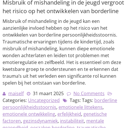
Misbruik of mishandeling in de jeugd vergroot
het risico op het ontwikkelen van borderline
Misbruik of mishandeling in de jeugd kan een
aanzienlijke invloed hebben op het risico van het
ontwikkelen van borderline persoonlijkheidsstoornis.
Traumatische ervaringen tijdens de kindertijd, zoals
misbruik of mishandeling, kunnen diepe emotionele
wonden achterlaten en leiden tot problemen met
emotieregulatie en zelfbeeld. Het is essentieel om deze
kwetsbare groep te ondersteunen en te erkennen dat
trauma’s uit het verleden een significante rol kunnen
spelen bij het ontstaan van borderline.
maiself
31 maart 2025
No Comments
Categories:
Uncategorized
Tags: Tags:
borderline
persoonlijkheidsstoornis
,
emotionele littekens
,
emotionele ontwikkeling
,
erfelijkheid
,
genetische
factoren
,
gezinsdynamiek
,
instabiliteit
,
mentale
gezondheid
,
oorzaken borderline
,
traumatische