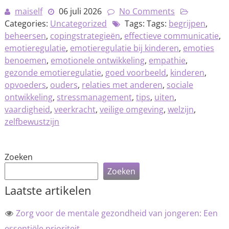
maiself
06 juli 2026
No Comments
Categories:
Uncategorized
Tags: Tags:
begrijpen
,
beheersen
,
copingstrategieën
,
effectieve communicatie
,
emotieregulatie
,
emotieregulatie bij kinderen
,
emoties
benoemen
,
emotionele ontwikkeling
,
empathie
,
gezonde emotieregulatie
,
goed voorbeeld
,
kinderen
,
opvoeders
,
ouders
,
relaties met anderen
,
sociale
ontwikkeling
,
stressmanagement
,
tips
,
uiten
,
vaardigheid
,
veerkracht
,
veilige omgeving
,
welzijn
,
zelfbewustzijn
Zoeken
Zoeken
Laatste artikelen
Zorg voor de mentale gezondheid van jongeren: Een
essentiële prioriteit