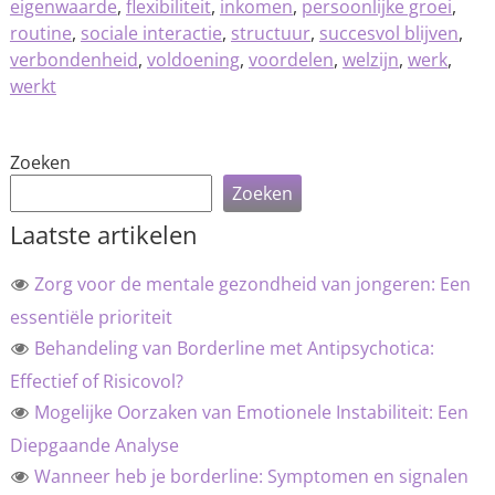
eigenwaarde
,
flexibiliteit
,
inkomen
,
persoonlijke groei
,
routine
,
sociale interactie
,
structuur
,
succesvol blijven
,
verbondenheid
,
voldoening
,
voordelen
,
welzijn
,
werk
,
werkt
Zoeken
Zoeken
Laatste artikelen
Zorg voor de mentale gezondheid van jongeren: Een
essentiële prioriteit
Behandeling van Borderline met Antipsychotica:
Effectief of Risicovol?
Mogelijke Oorzaken van Emotionele Instabiliteit: Een
Diepgaande Analyse
Wanneer heb je borderline: Symptomen en signalen