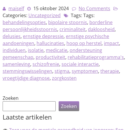
maiself
15 oktober 2024
No Comments
Categories:
Uncategorized
Tags: Tags:
behandelingsopties
,
bipolaire stoornis
,
borderline
persoonlijkheidsstoornis
,
criminaliteit
,
dakloosheid
,
delusies
,
ernstige depressie
,
ernstige psychische
aandoeningen
,
hallucinaties
,
hoop op herstel
,
impact
,
individuen
,
isolatie
,
medicatie
,
ondersteuning
gemeenschap
,
productiviteit
,
rehabilitatieprogramma's
,
samenleving
,
schizofrenie
,
sociale interactie
,
stemmingswisselingen
,
stigma
,
symptomen
,
therapie
,
vroegtijdige diagnose
,
zorgkosten
Zoeken
Zoeken
Laatste artikelen