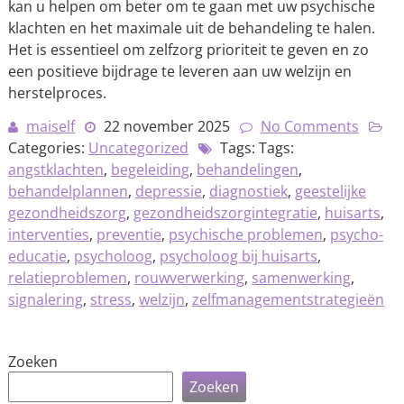
kan u helpen om beter om te gaan met uw psychische
klachten en het maximale uit de behandeling te halen.
Het is essentieel om zelfzorg prioriteit te geven en zo
een positieve bijdrage te leveren aan uw welzijn en
herstelproces.
maiself
22 november 2025
No Comments
Categories:
Uncategorized
Tags: Tags:
angstklachten
,
begeleiding
,
behandelingen
,
behandelplannen
,
depressie
,
diagnostiek
,
geestelijke
gezondheidszorg
,
gezondheidszorgintegratie
,
huisarts
,
interventies
,
preventie
,
psychische problemen
,
psycho-
educatie
,
psycholoog
,
psycholoog bij huisarts
,
relatieproblemen
,
rouwverwerking
,
samenwerking
,
signalering
,
stress
,
welzijn
,
zelfmanagementstrategieën
Zoeken
Zoeken