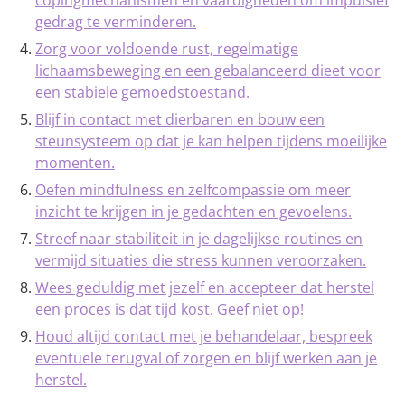
copingmechanismen en vaardigheden om impulsief
gedrag te verminderen.
Zorg voor voldoende rust, regelmatige
lichaamsbeweging en een gebalanceerd dieet voor
een stabiele gemoedstoestand.
Blijf in contact met dierbaren en bouw een
steunsysteem op dat je kan helpen tijdens moeilijke
momenten.
Oefen mindfulness en zelfcompassie om meer
inzicht te krijgen in je gedachten en gevoelens.
Streef naar stabiliteit in je dagelijkse routines en
vermijd situaties die stress kunnen veroorzaken.
Wees geduldig met jezelf en accepteer dat herstel
een proces is dat tijd kost. Geef niet op!
Houd altijd contact met je behandelaar, bespreek
eventuele terugval of zorgen en blijf werken aan je
herstel.