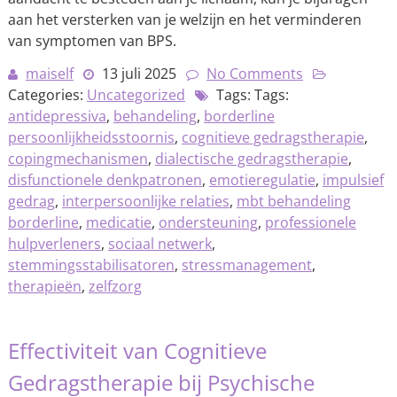
aan het versterken van je welzijn en het verminderen
van symptomen van BPS.
maiself
13 juli 2025
No Comments
Categories:
Uncategorized
Tags: Tags:
antidepressiva
,
behandeling
,
borderline
persoonlijkheidsstoornis
,
cognitieve gedragstherapie
,
copingmechanismen
,
dialectische gedragstherapie
,
disfunctionele denkpatronen
,
emotieregulatie
,
impulsief
gedrag
,
interpersoonlijke relaties
,
mbt behandeling
borderline
,
medicatie
,
ondersteuning
,
professionele
hulpverleners
,
sociaal netwerk
,
stemmingsstabilisatoren
,
stressmanagement
,
therapieën
,
zelfzorg
Effectiviteit van Cognitieve
Gedragstherapie bij Psychische