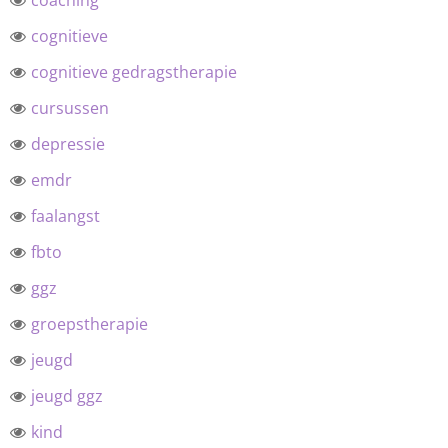
coaching
cognitieve
cognitieve gedragstherapie
cursussen
depressie
emdr
faalangst
fbto
ggz
groepstherapie
jeugd
jeugd ggz
kind