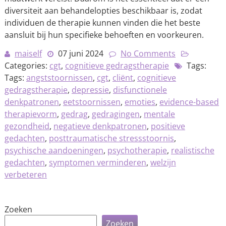
diversiteit aan behandelopties beschikbaar is, zodat
individuen de therapie kunnen vinden die het beste
aansluit bij hun specifieke behoeften en voorkeuren.
maiself
07 juni 2024
No Comments
Categories:
cgt
,
cognitieve gedragstherapie
Tags:
Tags:
angststoornissen
,
cgt
,
cliënt
,
cognitieve
gedragstherapie
,
depressie
,
disfunctionele
denkpatronen
,
eetstoornissen
,
emoties
,
evidence-based
therapievorm
,
gedrag
,
gedragingen
,
mentale
gezondheid
,
negatieve denkpatronen
,
positieve
gedachten
,
posttraumatische stressstoornis
,
psychische aandoeningen
,
psychotherapie
,
realistische
gedachten
,
symptomen verminderen
,
welzijn
verbeteren
Zoeken
Zoeken