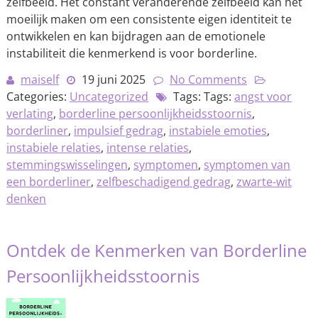
zelfbeeld. Het constant veranderende zelfbeeld kan het
moeilijk maken om een consistente eigen identiteit te
ontwikkelen en kan bijdragen aan de emotionele
instabiliteit die kenmerkend is voor borderline.
maiself
19 juni 2025
No Comments
Categories:
Uncategorized
Tags: Tags:
angst voor
verlating
,
borderline persoonlijkheidsstoornis
,
borderliner
,
impulsief gedrag
,
instabiele emoties
,
instabiele relaties
,
intense relaties
,
stemmingswisselingen
,
symptomen
,
symptomen van
een borderliner
,
zelfbeschadigend gedrag
,
zwarte-wit
denken
Ontdek de Kenmerken van Borderline
Persoonlijkheidsstoornis