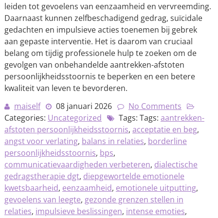
leiden tot gevoelens van eenzaamheid en vervreemding.
Daarnaast kunnen zelfbeschadigend gedrag, suïcidale
gedachten en impulsieve acties toenemen bij gebrek
aan gepaste interventie. Het is daarom van cruciaal
belang om tijdig professionele hulp te zoeken om de
gevolgen van onbehandelde aantrekken-afstoten
persoonlijkheidsstoornis te beperken en een betere
kwaliteit van leven te bevorderen.
maiself
08 januari 2026
No Comments
Categories:
Uncategorized
Tags: Tags:
aantrekken-
afstoten persoonlijkheidsstoornis
,
acceptatie en beg
,
angst voor verlating
,
balans in relaties
,
borderline
persoonlijkheidsstoornis
,
bps
,
communicatievaardigheden verbeteren
,
dialectische
gedragstherapie dgt
,
diepgewortelde emotionele
kwetsbaarheid
,
eenzaamheid
,
emotionele uitputting
,
gevoelens van leegte
,
gezonde grenzen stellen in
relaties
,
impulsieve beslissingen
,
intense emoties
,