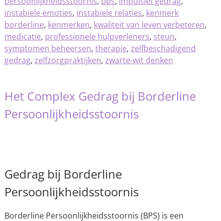
persoonlijkheidsstoornis
,
bps
,
impulsief gedrag
,
instabiele emoties
,
instabiele relaties
,
kenmerk
borderline
,
kenmerken
,
kwaliteit van leven verbeteren
,
medicatie
,
professionele hulpverleners
,
steun
,
symptomen beheersen
,
therapie
,
zelfbeschadigend
gedrag
,
zelfzorgpraktijken
,
zwarte-wit denken
Het Complex Gedrag bij Borderline
Persoonlijkheidsstoornis
Gedrag bij Borderline
Persoonlijkheidsstoornis
Borderline Persoonlijkheidsstoornis (BPS) is een